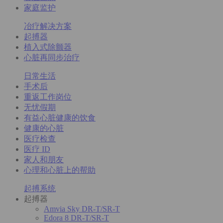
家庭监护
冶疗解决方案
起搏器
植入式除颤器
心脏再同步治疗
日常生活
手术后
重返工作岗位
无忧假期
有益心脏健康的饮食
健康的心脏
医疗检查
医疗 ID
家人和朋友
心理和心脏上的帮助
起搏系统
起搏器
Amvia Sky DR-T/SR-T
Edora 8 DR-T/SR-T