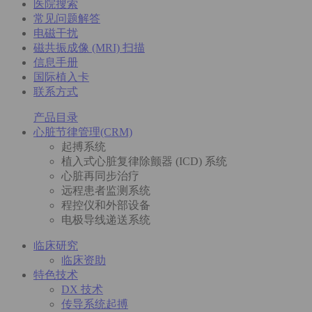
医院搜索
常见问题解答
电磁干扰
磁共振成像 (MRI) 扫描
信息手册
国际植入卡
联系方式
产品目录
心脏节律管理(CRM)
起搏系统
植入式心脏复律除颤器 (ICD) 系统
心脏再同步治疗
远程患者监测系统
程控仪和外部设备
电极导线递送系统
临床研究
临床资助
特色技术
DX 技术
传导系统起搏