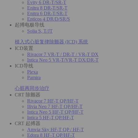
Evity 6 DR-T/SR-T
Enitra 8 DR-T/SR-T
Enitra 6 DR-T/SR-T
Enticos 4 DR/D/SR/S
起搏电极导线
Solia S, T/JT
植入式心脏复律除颤器 (ICD) 系统
ICD装置
Rivacor 7 VR-T / DR-T / VR-T DX
Intica Neo 5 VR-T/VR-T DX/DR-T
ICD导线
Plexa
Pamira
心脏再同步治疗
CRT 除颤器
Rivacor 7 HF-T QP/HF-T
Ilivia Neo 7 HF-T QP/HF-T
Intica Neo 5 HF-T QP/HF-T
Intica 5 HF-T QP/HF-T
CRT 起搏器
Amvia Sky HF-T QP / HF-T
Edora 8 HF-T QP/HF-T