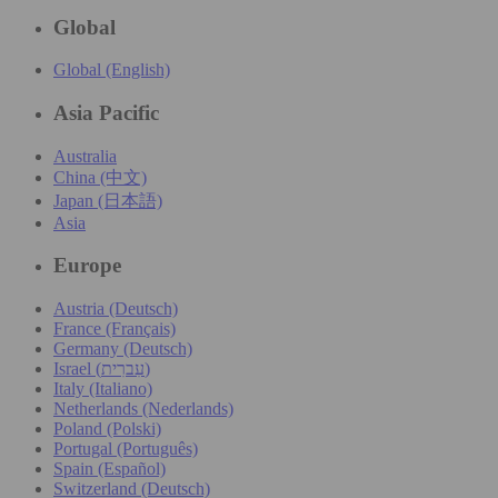
Global
Global (English)
Asia Pacific
Australia
China (中文)
Japan (日本語)
Asia
Europe
Austria (Deutsch)
France (Français)
Germany (Deutsch)
Israel (עִברִית)
Italy (Italiano)
Netherlands (Nederlands)
Poland (Polski)
Portugal (Português)
Spain (Español)
Switzerland (Deutsch)