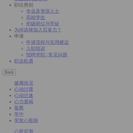
职位类别
专业及资深人士
高校学生
初级岗位与学徒
为何选择加入百多力？
申请
申请流程与实用建议
入职培训
招聘求职 | 常见问题
职业机遇
Back
健康状况
心动过缓
心动过速
心力衰竭
晕厥
卒中
突发心脏病
心脏监测