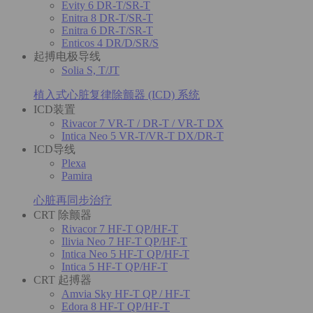
Evity 6 DR-T/SR-T
Enitra 8 DR-T/SR-T
Enitra 6 DR-T/SR-T
Enticos 4 DR/D/SR/S
起搏电极导线
Solia S, T/JT
植入式心脏复律除颤器 (ICD) 系统
ICD装置
Rivacor 7 VR-T / DR-T / VR-T DX
Intica Neo 5 VR-T/VR-T DX/DR-T
ICD导线
Plexa
Pamira
心脏再同步治疗
CRT 除颤器
Rivacor 7 HF-T QP/HF-T
Ilivia Neo 7 HF-T QP/HF-T
Intica Neo 5 HF-T QP/HF-T
Intica 5 HF-T QP/HF-T
CRT 起搏器
Amvia Sky HF-T QP / HF-T
Edora 8 HF-T QP/HF-T