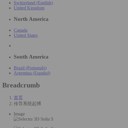
Switzerland (English)
United Kingdom
North America
Canada
United States
South America
Brazil (Português)
Argentina (Español)
Breadcrumb
首页
传导系统起搏
Image