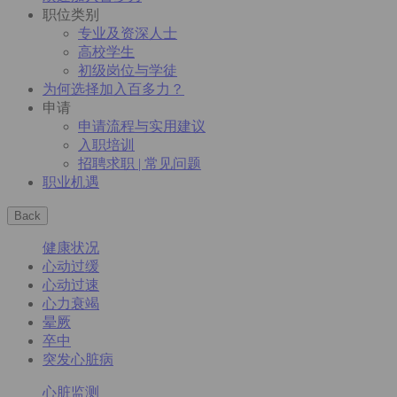
职位类别
专业及资深人士
高校学生
初级岗位与学徒
为何选择加入百多力？
申请
申请流程与实用建议
入职培训
招聘求职 | 常见问题
职业机遇
Back
健康状况
心动过缓
心动过速
心力衰竭
晕厥
卒中
突发心脏病
心脏监测