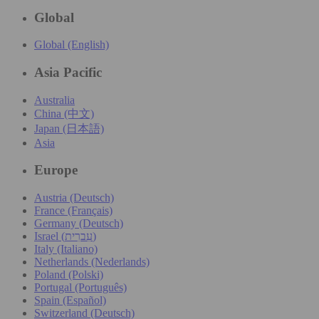
Global
Global (English)
Asia Pacific
Australia
China (中文)
Japan (日本語)
Asia
Europe
Austria (Deutsch)
France (Français)
Germany (Deutsch)
Israel (עִברִית)
Italy (Italiano)
Netherlands (Nederlands)
Poland (Polski)
Portugal (Português)
Spain (Español)
Switzerland (Deutsch)