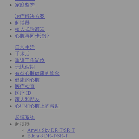
家庭监护
冶疗解决方案
起搏器
植入式除颤器
心脏再同步治疗
日常生活
手术后
重返工作岗位
无忧假期
有益心脏健康的饮食
健康的心脏
医疗检查
医疗 ID
家人和朋友
心理和心脏上的帮助
起搏系统
起搏器
Amvia Sky DR-T/SR-T
Edora 8 DR-T/SR-T