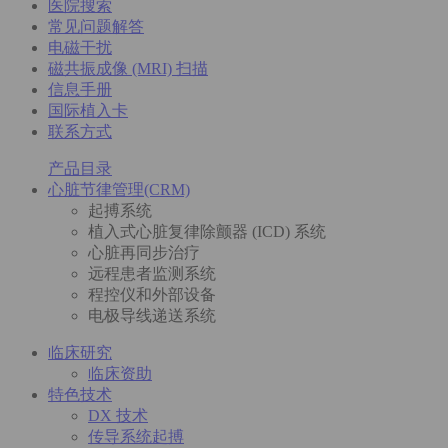
医院搜索
常见问题解答
电磁干扰
磁共振成像 (MRI) 扫描
信息手册
国际植入卡
联系方式
产品目录
心脏节律管理(CRM)
起搏系统
植入式心脏复律除颤器 (ICD) 系统
心脏再同步治疗
远程患者监测系统
程控仪和外部设备
电极导线递送系统
临床研究
临床资助
特色技术
DX 技术
传导系统起搏