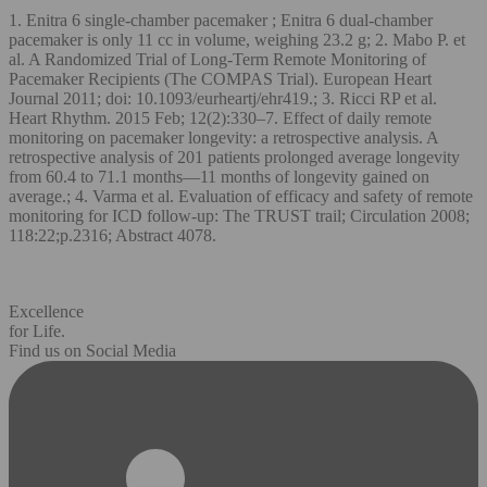
1. Enitra 6 single-chamber pacemaker ; Enitra 6 dual-chamber
pacemaker is only 11 cc in volume, weighing 23.2 g; 2. Mabo P. et
al. A Randomized Trial of Long-Term Remote Monitoring of
Pacemaker Recipients (The COMPAS Trial). European Heart
Journal 2011; doi: 10.1093/eurheartj/ehr419.; 3. Ricci RP et al.
Heart Rhythm. 2015 Feb; 12(2):330–7. Effect of daily remote
monitoring on pacemaker longevity: a retrospective analysis. A
retrospective analysis of 201 patients prolonged average longevity
from 60.4 to 71.1 months—11 months of longevity gained on
average.; 4. Varma et al. Evaluation of efficacy and safety of remote
monitoring for ICD follow-up: The TRUST trail; Circulation 2008;
118:22;p.2316; Abstract 4078.
Excellence
for Life.
Find us on Social Media