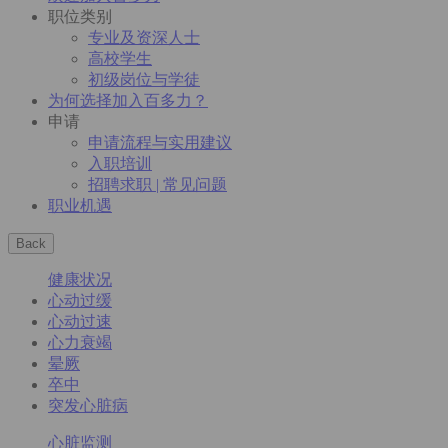
职位类别
专业及资深人士
高校学生
初级岗位与学徒
为何选择加入百多力？
申请
申请流程与实用建议
入职培训
招聘求职 | 常见问题
职业机遇
Back
健康状况
心动过缓
心动过速
心力衰竭
晕厥
卒中
突发心脏病
心脏监测