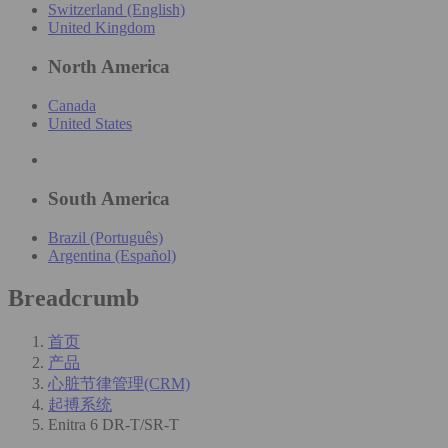
Switzerland (English)
United Kingdom
North America
Canada
United States
South America
Brazil (Português)
Argentina (Español)
Breadcrumb
首页
产品
心脏节律管理(CRM)
起搏系统
Enitra 6 DR-T/SR-T