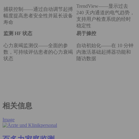
TrendView——显示过去
捕获控制——通过自动调节起搏
240 天内通道的电气趋势，
幅度提高患者安全性并延长设备
支持用户检查系统的经时
寿命
稳定性
监测 HF 状态
易于操控
心力衰竭监测仪——全面的参
自动初始化——在 10 分钟
数，可持续评估患者的心力衰竭
内激活基础起搏器功能和
状态
随访数据
相关信息
Image