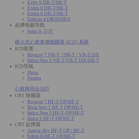
Evity 6 DR-T/SR-T
Enitra 8 DR-T/SR-T
Enitra 6 DR-T/SR-T
Enticos 4 DR/D/SR/S
起搏电极导线
Solia S, T/JT
植入式心脏复律除颤器 (ICD) 系统
ICD装置
Rivacor 7 VR-T / DR-T / VR-T DX
Intica Neo 5 VR-T/VR-T DX/DR-T
ICD导线
Plexa
Pamira
心脏再同步治疗
CRT 除颤器
Rivacor 7 HF-T QP/HF-T
Ilivia Neo 7 HF-T QP/HF-T
Intica Neo 5 HF-T QP/HF-T
Intica 5 HF-T QP/HF-T
CRT 起搏器
Amvia Sky HF-T QP / HF-T
Edora 8 HF-T QP/HF-T