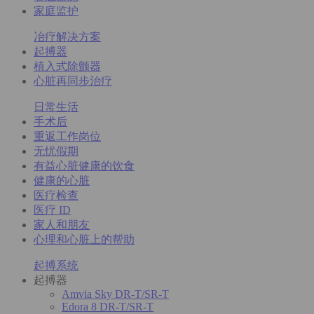
家庭监护
冶疗解决方案
起搏器
植入式除颤器
心脏再同步治疗
日常生活
手术后
重返工作岗位
无忧假期
有益心脏健康的饮食
健康的心脏
医疗检查
医疗 ID
家人和朋友
心理和心脏上的帮助
起搏系统
起搏器
Amvia Sky DR-T/SR-T
Edora 8 DR-T/SR-T