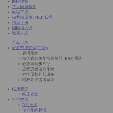
医院搜索
常见问题解答
电磁干扰
磁共振成像 (MRI) 扫描
信息手册
国际植入卡
联系方式
产品目录
心脏节律管理(CRM)
起搏系统
植入式心脏复律除颤器 (ICD) 系统
心脏再同步治疗
远程患者监测系统
程控仪和外部设备
电极导线递送系统
临床研究
临床资助
特色技术
DX 技术
传导系统起搏