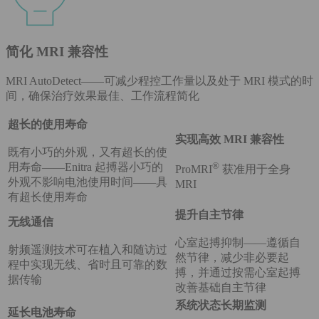
简化 MRI 兼容性
MRI AutoDetect——可减少程控工作量以及处于 MRI 模式的时
间，确保治疗效果最佳、工作流程简化
超长的使用寿命
实现高效 MRI 兼容性
既有小巧的外观，又有超长的使
®
用寿命——Enitra 起搏器小巧的
ProMRI
获准用于全身
外观不影响电池使用时间——具
MRI
有超长使用寿命
提升自主节律
无线通信
心室起搏抑制——遵循自
射频遥测技术可在植入和随访过
然节律，减少非必要起
程中实现无线、省时且可靠的数
搏，并通过按需心室起搏
据传输
改善基础自主节律
系统状态长期监测
延长电池寿命