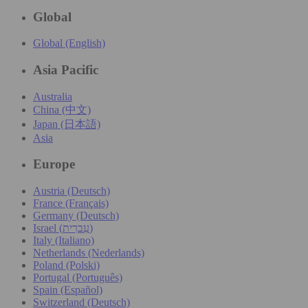
Global
Global (English)
Asia Pacific
Australia
China (中文)
Japan (日本語)
Asia
Europe
Austria (Deutsch)
France (Français)
Germany (Deutsch)
Israel (עִברִית)
Italy (Italiano)
Netherlands (Nederlands)
Poland (Polski)
Portugal (Português)
Spain (Español)
Switzerland (Deutsch)