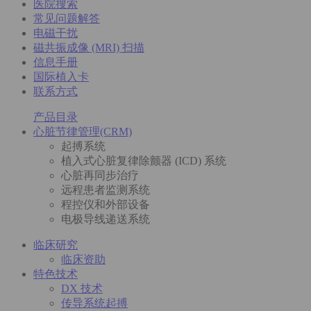
医院搜索
常见问题解答
电磁干扰
磁共振成像 (MRI) 扫描
信息手册
国际植入卡
联系方式
产品目录
心脏节律管理(CRM)
起搏系统
植入式心脏复律除颤器 (ICD) 系统
心脏再同步治疗
远程患者监测系统
程控仪和外部设备
电极导线递送系统
临床研究
临床资助
特色技术
DX 技术
传导系统起搏