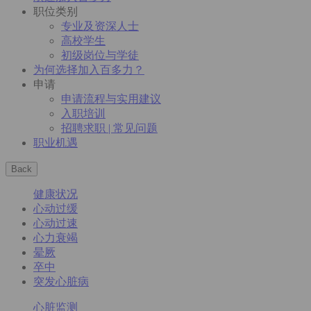
职位类别
专业及资深人士
高校学生
初级岗位与学徒
为何选择加入百多力？
申请
申请流程与实用建议
入职培训
招聘求职 | 常见问题
职业机遇
Back
健康状况
心动过缓
心动过速
心力衰竭
晕厥
卒中
突发心脏病
心脏监测