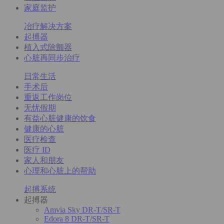
家庭监护
冶疗解决方案
起搏器
植入式除颤器
心脏再同步治疗
日常生活
手术后
重返工作岗位
无忧假期
有益心脏健康的饮食
健康的心脏
医疗检查
医疗 ID
家人和朋友
心理和心脏上的帮助
起搏系统
起搏器
Amvia Sky DR-T/SR-T
Edora 8 DR-T/SR-T