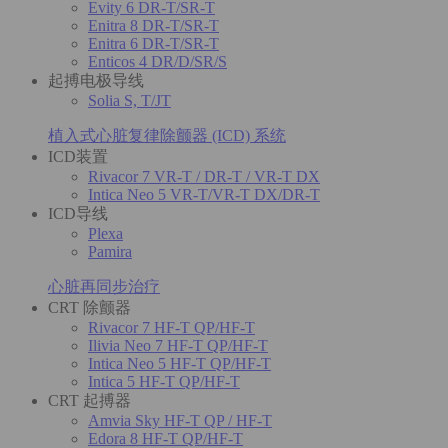
Evity 6 DR-T/SR-T
Enitra 8 DR-T/SR-T
Enitra 6 DR-T/SR-T
Enticos 4 DR/D/SR/S
起搏电极导线
Solia S, T/JT
植入式心脏复律除颤器 (ICD) 系统
ICD装置
Rivacor 7 VR-T / DR-T / VR-T DX
Intica Neo 5 VR-T/VR-T DX/DR-T
ICD导线
Plexa
Pamira
心脏再同步治疗
CRT 除颤器
Rivacor 7 HF-T QP/HF-T
Ilivia Neo 7 HF-T QP/HF-T
Intica Neo 5 HF-T QP/HF-T
Intica 5 HF-T QP/HF-T
CRT 起搏器
Amvia Sky HF-T QP / HF-T
Edora 8 HF-T QP/HF-T