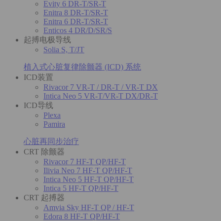
Evity 6 DR-T/SR-T
Enitra 8 DR-T/SR-T
Enitra 6 DR-T/SR-T
Enticos 4 DR/D/SR/S
起搏电极导线
Solia S, T/JT
植入式心脏复律除颤器 (ICD) 系统
ICD装置
Rivacor 7 VR-T / DR-T / VR-T DX
Intica Neo 5 VR-T/VR-T DX/DR-T
ICD导线
Plexa
Pamira
心脏再同步治疗
CRT 除颤器
Rivacor 7 HF-T QP/HF-T
Ilivia Neo 7 HF-T QP/HF-T
Intica Neo 5 HF-T QP/HF-T
Intica 5 HF-T QP/HF-T
CRT 起搏器
Amvia Sky HF-T QP / HF-T
Edora 8 HF-T QP/HF-T