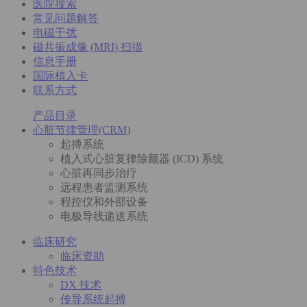
医院搜索
常见问题解答
电磁干扰
磁共振成像 (MRI) 扫描
信息手册
国际植入卡
联系方式
产品目录
心脏节律管理(CRM)
起搏系统
植入式心脏复律除颤器 (ICD) 系统
心脏再同步治疗
远程患者监测系统
程控仪和外部设备
电极导线递送系统
临床研究
临床资助
特色技术
DX 技术
传导系统起搏