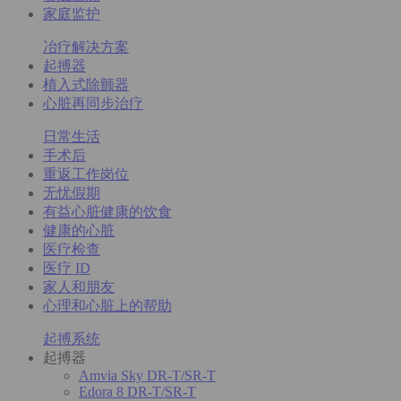
家庭监护
冶疗解决方案
起搏器
植入式除颤器
心脏再同步治疗
日常生活
手术后
重返工作岗位
无忧假期
有益心脏健康的饮食
健康的心脏
医疗检查
医疗 ID
家人和朋友
心理和心脏上的帮助
起搏系统
起搏器
Amvia Sky DR-T/SR-T
Edora 8 DR-T/SR-T