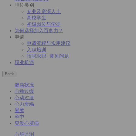
职位类别
专业及资深人士
高校学生
初级岗位与学徒
为何选择加入百多力？
申请
申请流程与实用建议
入职培训
招聘求职 | 常见问题
职业机遇
Back
健康状况
心动过缓
心动过速
心力衰竭
晕厥
卒中
突发心脏病
心脏监测