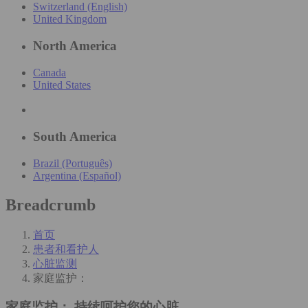
Switzerland (English)
United Kingdom
North America
Canada
United States
South America
Brazil (Português)
Argentina (Español)
Breadcrumb
首页
患者和看护人
心脏监测
家庭监护：
家庭监护：
持续呵护您的心脏