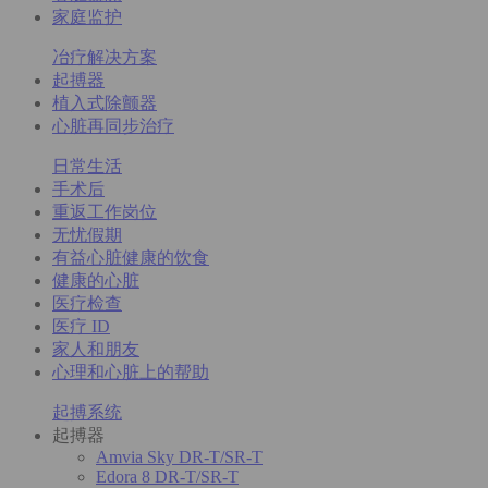
家庭监护
冶疗解决方案
起搏器
植入式除颤器
心脏再同步治疗
日常生活
手术后
重返工作岗位
无忧假期
有益心脏健康的饮食
健康的心脏
医疗检查
医疗 ID
家人和朋友
心理和心脏上的帮助
起搏系统
起搏器
Amvia Sky DR-T/SR-T
Edora 8 DR-T/SR-T