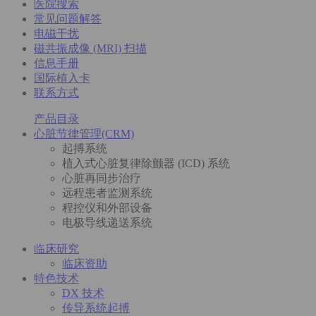
医院搜索
常见问题解答
电磁干扰
磁共振成像 (MRI) 扫描
信息手册
国际植入卡
联系方式
产品目录
心脏节律管理(CRM)
起搏系统
植入式心脏复律除颤器 (ICD) 系统
心脏再同步治疗
远程患者监测系统
程控仪和外部设备
电极导线递送系统
临床研究
临床资助
特色技术
DX 技术
传导系统起搏