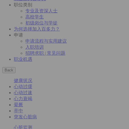
职位类别
专业及资深人士
高校学生
初级岗位与学徒
为何选择加入百多力？
申请
申请流程与实用建议
入职培训
招聘求职 | 常见问题
职业机遇
Back
健康状况
心动过缓
心动过速
心力衰竭
晕厥
卒中
突发心脏病
心脏监测