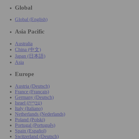
Global
Global (English)
Asia Pacific
Australia
China (中文)
Japan (日本語)
Asia
Europe
Austria (Deutsch)
France (Français)
Germany (Deutsch)
Israel (עִברִית)
Italy (Italiano)
Netherlands (Nederlands)
Poland (Polski)
Portugal (Português)
Spain (Español)
Switzerland (Deutsch)