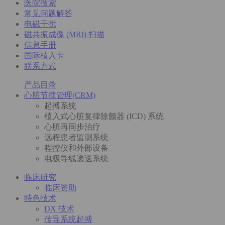
医院搜索
常见问题解答
电磁干扰
磁共振成像 (MRI) 扫描
信息手册
国际植入卡
联系方式
产品目录
心脏节律管理(CRM)
起搏系统
植入式心脏复律除颤器 (ICD) 系统
心脏再同步治疗
远程患者监测系统
程控仪和外部设备
电极导线递送系统
临床研究
临床资助
特色技术
DX 技术
传导系统起搏