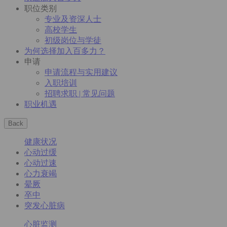
职位类别
专业及资深人士
高校学生
初级岗位与学徒
为何选择加入百多力？
申请
申请流程与实用建议
入职培训
招聘求职 | 常见问题
职业机遇
Back
健康状况
心动过缓
心动过速
心力衰竭
晕厥
卒中
突发心脏病
心脏监测