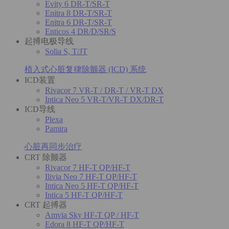
Evity 6 DR-T/SR-T
Enitra 8 DR-T/SR-T
Enitra 6 DR-T/SR-T
Enticos 4 DR/D/SR/S
起搏电极导线
Solia S, T/JT
植入式心脏复律除颤器 (ICD) 系统
ICD装置
Rivacor 7 VR-T / DR-T / VR-T DX
Intica Neo 5 VR-T/VR-T DX/DR-T
ICD导线
Plexa
Pamira
心脏再同步治疗
CRT 除颤器
Rivacor 7 HF-T QP/HF-T
Ilivia Neo 7 HF-T QP/HF-T
Intica Neo 5 HF-T QP/HF-T
Intica 5 HF-T QP/HF-T
CRT 起搏器
Amvia Sky HF-T QP / HF-T
Edora 8 HF-T QP/HF-T