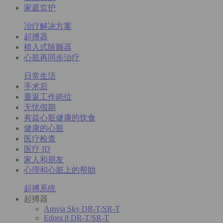
家庭监护
冶疗解决方案
起搏器
植入式除颤器
心脏再同步治疗
日常生活
手术后
重返工作岗位
无忧假期
有益心脏健康的饮食
健康的心脏
医疗检查
医疗 ID
家人和朋友
心理和心脏上的帮助
起搏系统
起搏器
Amvia Sky DR-T/SR-T
Edora 8 DR-T/SR-T