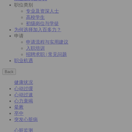
职位类别
专业及资深人士
高校学生
初级岗位与学徒
为何选择加入百多力？
申请
申请流程与实用建议
入职培训
招聘求职 | 常见问题
职业机遇
Back
健康状况
心动过缓
心动过速
心力衰竭
晕厥
卒中
突发心脏病
心脏监测