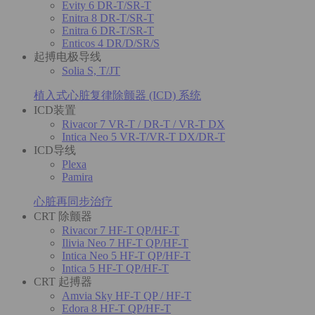
Evity 6 DR-T/SR-T
Enitra 8 DR-T/SR-T
Enitra 6 DR-T/SR-T
Enticos 4 DR/D/SR/S
起搏电极导线
Solia S, T/JT
植入式心脏复律除颤器 (ICD) 系统
ICD装置
Rivacor 7 VR-T / DR-T / VR-T DX
Intica Neo 5 VR-T/VR-T DX/DR-T
ICD导线
Plexa
Pamira
心脏再同步治疗
CRT 除颤器
Rivacor 7 HF-T QP/HF-T
Ilivia Neo 7 HF-T QP/HF-T
Intica Neo 5 HF-T QP/HF-T
Intica 5 HF-T QP/HF-T
CRT 起搏器
Amvia Sky HF-T QP / HF-T
Edora 8 HF-T QP/HF-T