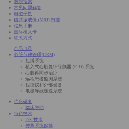
医院搜索
常见问题解答
电磁干扰
磁共振成像 (MRI) 扫描
信息手册
国际植入卡
联系方式
产品目录
心脏节律管理(CRM)
起搏系统
植入式心脏复律除颤器 (ICD) 系统
心脏再同步治疗
远程患者监测系统
程控仪和外部设备
电极导线递送系统
临床研究
临床资助
特色技术
DX 技术
传导系统起搏