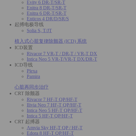
Evity 6 DR-T/SR-T
Enitra 8 DR-T/SR-T
Enitra 6 DR-T/SR-T
Enticos 4 DR/D/SR/S
起搏电极导线
Solia S, T/JT
植入式心脏复律除颤器 (ICD) 系统
ICD装置
Rivacor 7 VR-T / DR-T / VR-T DX
Intica Neo 5 VR-T/VR-T DX/DR-T
ICD导线
Plexa
Pamira
心脏再同步治疗
CRT 除颤器
Rivacor 7 HF-T QP/HF-T
Ilivia Neo 7 HF-T QP/HF-T
Intica Neo 5 HF-T QP/HF-T
Intica 5 HF-T QP/HF-T
CRT 起搏器
Amvia Sky HF-T QP / HF-T
Edora 8 HF-T QP/HF-T