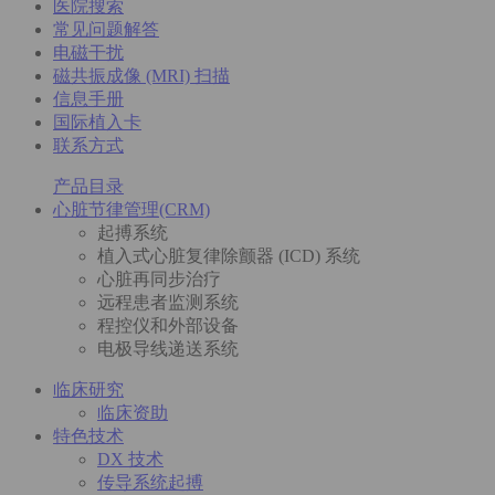
医院搜索
常见问题解答
电磁干扰
磁共振成像 (MRI) 扫描
信息手册
国际植入卡
联系方式
产品目录
心脏节律管理(CRM)
起搏系统
植入式心脏复律除颤器 (ICD) 系统
心脏再同步治疗
远程患者监测系统
程控仪和外部设备
电极导线递送系统
临床研究
临床资助
特色技术
DX 技术
传导系统起搏