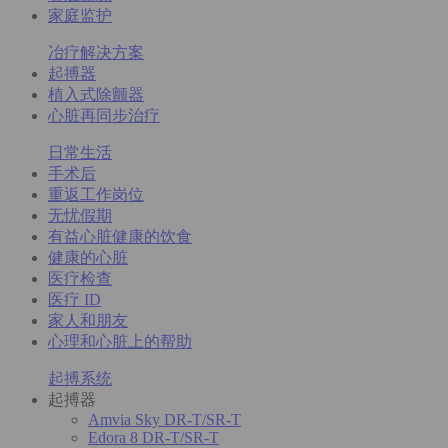
家庭监护
冶疗解决方案
起搏器
植入式除颤器
心脏再同步治疗
日常生活
手术后
重返工作岗位
无忧假期
有益心脏健康的饮食
健康的心脏
医疗检查
医疗 ID
家人和朋友
心理和心脏上的帮助
起搏系统
起搏器
Amvia Sky DR-T/SR-T
Edora 8 DR-T/SR-T