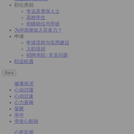
职位类别
专业及资深人士
高校学生
初级岗位与学徒
为何选择加入百多力？
申请
申请流程与实用建议
入职培训
招聘求职 | 常见问题
职业机遇
Back
健康状况
心动过缓
心动过速
心力衰竭
晕厥
卒中
突发心脏病
心脏监测