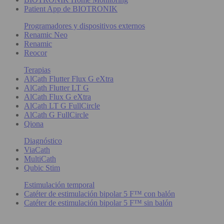
Patient App de BIOTRONIK
Programadores y dispositivos externos
Renamic Neo
Renamic
Reocor
Terapias
AlCath Flutter Flux G eXtra
AlCath Flutter LT G
AlCath Flux G eXtra
AlCath LT G FullCircle
AlCath G FullCircle
Qiona
Diagnóstico
ViaCath
MultiCath
Qubic Stim
Estimulación temporal
Catéter de estimulación bipolar 5 F™ con balón
Catéter de estimulación bipolar 5 F™ sin balón