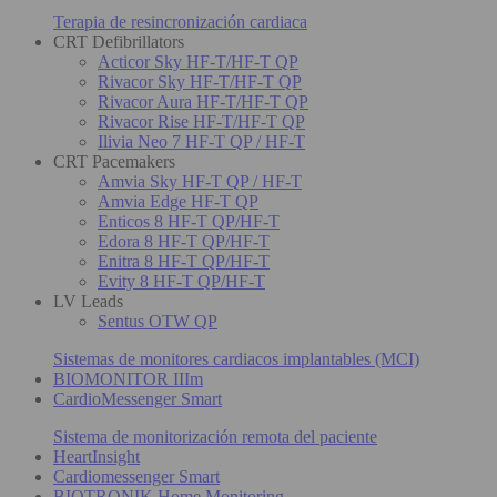
Terapia de resincronización cardiaca
CRT Defibrillators
Acticor Sky HF-T/HF-T QP
Rivacor Sky HF-T/HF-T QP
Rivacor Aura HF-T/HF-T QP
Rivacor Rise HF-T/HF-T QP
Ilivia Neo 7 HF-T QP / HF-T
CRT Pacemakers
Amvia Sky HF-T QP / HF-T
Amvia Edge HF-T QP
Enticos 8 HF-T QP/HF-T
Edora 8 HF-T QP/HF-T
Enitra 8 HF-T QP/HF-T
Evity 8 HF-T QP/HF-T
LV Leads
Sentus OTW QP
Sistemas de monitores cardiacos implantables (MCI)
BIOMONITOR IIIm
CardioMessenger Smart
Sistema de monitorización remota del paciente
HeartInsight
Cardiomessenger Smart
BIOTRONIK Home Monitoring