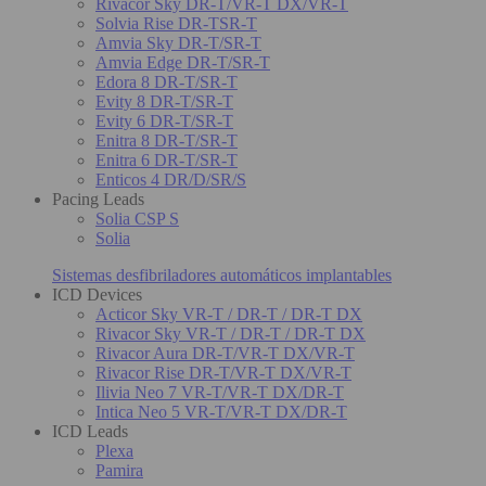
Rivacor Sky DR-T/VR-T DX/VR-T
Solvia Rise DR-TSR-T
Amvia Sky DR-T/SR-T
Amvia Edge DR-T/SR-T
Edora 8 DR-T/SR-T
Evity 8 DR-T/SR-T
Evity 6 DR-T/SR-T
Enitra 8 DR-T/SR-T
Enitra 6 DR-T/SR-T
Enticos 4 DR/D/SR/S
Pacing Leads
Solia CSP S
Solia
Sistemas desfibriladores automáticos implantables
ICD Devices
Acticor Sky VR-T / DR-T / DR-T DX
Rivacor Sky VR-T / DR-T / DR-T DX
Rivacor Aura DR-T/VR-T DX/VR-T
Rivacor Rise DR-T/VR-T DX/VR-T
Ilivia Neo 7 VR-T/VR-T DX/DR-T
Intica Neo 5 VR-T/VR-T DX/DR-T
ICD Leads
Plexa
Pamira