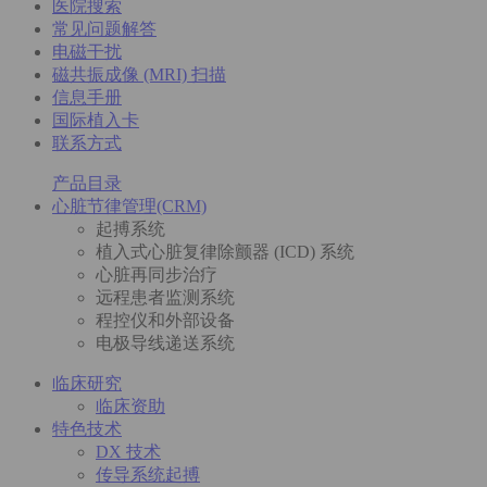
医院搜索
常见问题解答
电磁干扰
磁共振成像 (MRI) 扫描
信息手册
国际植入卡
联系方式
产品目录
心脏节律管理(CRM)
起搏系统
植入式心脏复律除颤器 (ICD) 系统
心脏再同步治疗
远程患者监测系统
程控仪和外部设备
电极导线递送系统
临床研究
临床资助
特色技术
DX 技术
传导系统起搏