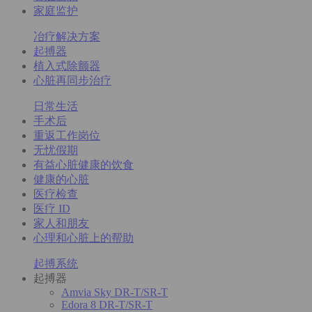
家庭监护
冶疗解决方案
起搏器
植入式除颤器
心脏再同步治疗
日常生活
手术后
重返工作岗位
无忧假期
有益心脏健康的饮食
健康的心脏
医疗检查
医疗 ID
家人和朋友
心理和心脏上的帮助
起搏系统
起搏器
Amvia Sky DR-T/SR-T
Edora 8 DR-T/SR-T