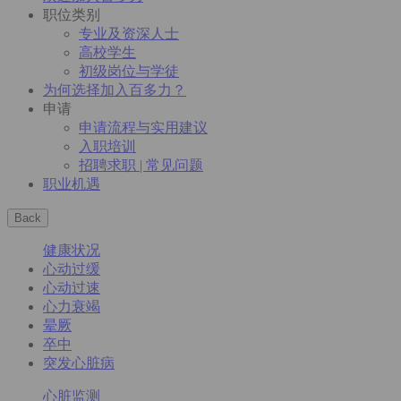
职位类别
专业及资深人士
高校学生
初级岗位与学徒
为何选择加入百多力？
申请
申请流程与实用建议
入职培训
招聘求职 | 常见问题
职业机遇
Back
健康状况
心动过缓
心动过速
心力衰竭
晕厥
卒中
突发心脏病
心脏监测