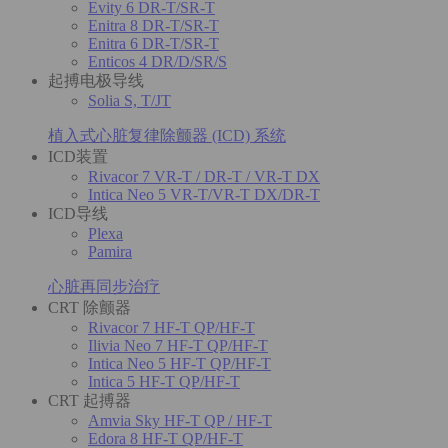
Evity 6 DR-T/SR-T
Enitra 8 DR-T/SR-T
Enitra 6 DR-T/SR-T
Enticos 4 DR/D/SR/S
起搏电极导线
Solia S, T/JT
植入式心脏复律除颤器 (ICD) 系统
ICD装置
Rivacor 7 VR-T / DR-T / VR-T DX
Intica Neo 5 VR-T/VR-T DX/DR-T
ICD导线
Plexa
Pamira
心脏再同步治疗
CRT 除颤器
Rivacor 7 HF-T QP/HF-T
Ilivia Neo 7 HF-T QP/HF-T
Intica Neo 5 HF-T QP/HF-T
Intica 5 HF-T QP/HF-T
CRT 起搏器
Amvia Sky HF-T QP / HF-T
Edora 8 HF-T QP/HF-T