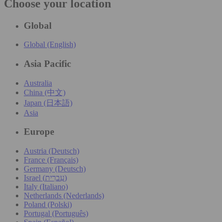
Choose your location
Global
Global (English)
Asia Pacific
Australia
China (中文)
Japan (日本語)
Asia
Europe
Austria (Deutsch)
France (Français)
Germany (Deutsch)
Israel (עִברִית)
Italy (Italiano)
Netherlands (Nederlands)
Poland (Polski)
Portugal (Português)