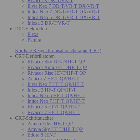
Rivacor 3 DR-T/VR-T
Ilivia Neo 7 DR-T/VR-T DX/VR-T
Intica Neo 7 DR-T/VR-T DX/VR-T
Intica Neo 5 DR-T/VR-T DX/VR-T
Inlexa 3 DR-T/VR-T
ICD-Elektroden
Plexa
Pamira
Kardiale Resynchronisationstherapie (CRT)
CRT-Defibrillatoren
Rivacor Sky HF-T/HF-T QP
Rivacor Aura HF-T/HF-T QP
Rivacor Rise HF-T/HF-T QP
Acticor 7 HF-T QP/HF-T
Ilivia Neo 7 HF-T QP/HF-T
Inlexa 3 HF-T QP/HF-T
Intica Neo 5 HF-T QP/HF-T
Intica Neo 7 HF-T QP/HF-T
Rivacor 5 HF-T QP/HF-T
Rivacor 7 HF-T QP/HF-T
CRT-Schrittmacher
Amvia Edge HF-T QP
Amvia Sky HF-T/HF-T QP
Edora 8 HF-T