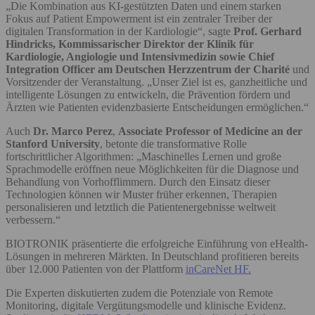
„Die Kombination aus KI-gestützten Daten und einem starken
Fokus auf Patient Empowerment ist ein zentraler Treiber der
digitalen Transformation in der Kardiologie“, sagte
Prof. Gerhard
Hindricks, Kommissarischer Direktor der Klinik für
Kardiologie, Angiologie und Intensivmedizin sowie Chief
Integration Officer am Deutschen Herzzentrum der Charité
und
Vorsitzender der Veranstaltung. „Unser Ziel ist es, ganzheitliche und
intelligente Lösungen zu entwickeln, die Prävention fördern und
Ärzten wie Patienten evidenzbasierte Entscheidungen ermöglichen.“
Auch
Dr. Marco Perez
,
Associate Professor of Medicine an der
Stanford University
, betonte die transformative Rolle
fortschrittlicher Algorithmen: „Maschinelles Lernen und große
Sprachmodelle eröffnen neue Möglichkeiten für die Diagnose und
Behandlung von Vorhofflimmern. Durch den Einsatz dieser
Technologien können wir Muster früher erkennen, Therapien
personalisieren und letztlich die Patientenergebnisse weltweit
verbessern.“
BIOTRONIK präsentierte die erfolgreiche Einführung von eHealth-
Lösungen in mehreren Märkten. In Deutschland profitieren bereits
über 12.000 Patienten von der Plattform
inCareNet HF.
Die Experten diskutierten zudem die Potenziale von Remote
Monitoring, digitale Vergütungsmodelle und klinische Evidenz.