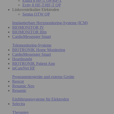
Enitra 8 HF-T QP/HF-T
Evity 8 HF-T/HF-T QP
Linksventrikuläre Elektroden
Sentus OTW QP
Implantierbare Herzmonitoring-Systeme (ICM)
BIOMONITOR IV
BIOMONITOR IIIm
CardioMessenger Smart
Telemonitoring-Systeme
BIOTRONIK Home Monitoring
CardioMessenger Smart
HeartInsight
BIOTRONIK Patient App
inCareNet HF
Programmiergeräte und externe Geräte
Reocor
Renamic Neo
Renamic
Einführungssysteme für Elektroden
Selectra
Therapien