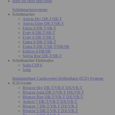
Hilfe für Herz und Seele
Schrittmachersysteme
Schrittmacher
Amvia Sky DR-T/SR-T
Amvia Edge DR-T/SR-T
Edora 8 DR-T/SR-T
Evity 8 DR-T/SR-T
Evity 6 DR-T/SR-T
Enitra 8 DR-T/SR-T
Enitra 6 DR-T/SR-T/DR/SR
Enticos 4 DR/SR
Solvia Rise DR-T/SR-T
Schrittmacher Elektroden
Solia CSP S
Solia
Implantierbare Cardioverter-Defibrillator (ICD) Systeme
ICD-Geräte
Rivacor Sky DR-T/VR-T DX/VR-T
Rivacor Aura DR-T/VR-T DX/VR-T
Rivacor Rise DR-T/VR-T DX/VR-T
Acticor 7 DR-T/VR-T DX/VR-T
Rivacor 7 DR-T/VR-T DX/VR-T
Rivacor 5 DR-T/VR-T DX/VR-T