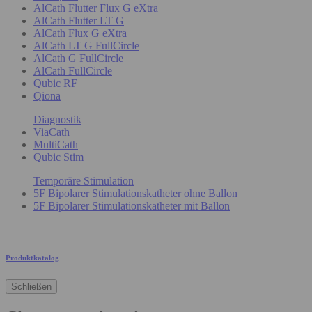
AlCath Flutter Flux G eXtra
AlCath Flutter LT G
AlCath Flux G eXtra
AlCath LT G FullCircle
AlCath G FullCircle
AlCath FullCircle
Qubic RF
Qiona
Diagnostik
ViaCath
MultiCath
Qubic Stim
Temporäre Stimulation
5F Bipolarer Stimulationskatheter ohne Ballon
5F Bipolarer Stimulationskatheter mit Ballon
Produktkatalog
Schließen