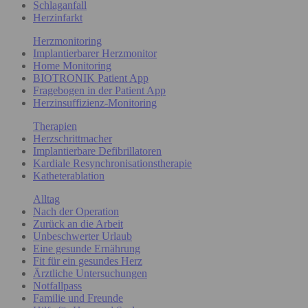
Schlaganfall
Herzinfarkt
Herzmonitoring
Implantierbarer Herzmonitor
Home Monitoring
BIOTRONIK Patient App
Fragebogen in der Patient App
Herzinsuffizienz-Monitoring
Therapien
Herzschrittmacher
Implantierbare Defibrillatoren
Kardiale Resynchronisationstherapie
Katheterablation
Alltag
Nach der Operation
Zurück an die Arbeit
Unbeschwerter Urlaub
Eine gesunde Ernährung
Fit für ein gesundes Herz
Ärztliche Untersuchungen
Notfallpass
Familie und Freunde