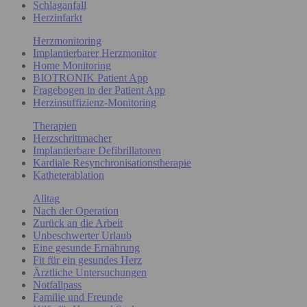
Schlaganfall
Herzinfarkt
Herzmonitoring
Implantierbarer Herzmonitor
Home Monitoring
BIOTRONIK Patient App
Fragebogen in der Patient App
Herzinsuffizienz-Monitoring
Therapien
Herzschrittmacher
Implantierbare Defibrillatoren
Kardiale Resynchronisationstherapie
Katheterablation
Alltag
Nach der Operation
Zurück an die Arbeit
Unbeschwerter Urlaub
Eine gesunde Ernährung
Fit für ein gesundes Herz
Ärztliche Untersuchungen
Notfallpass
Familie und Freunde