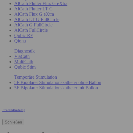
AlCath Flutter Flux G eXtra
AlCath Flutter LT G
AlCath Flux G eXtra
AlCath LT G FullCircle
AlCath G FullCircle
AlCath FullCircle
Qubic RF
Qiona
Diagnostik
ViaCath
MultiCath
Qubic Stim
Temporäre Stimulation
5F Bipolarer Stimulationskatheter ohne Ballon
5F Bipolarer Stimulationskatheter mit Ballon
Produktkatalog
Schließen