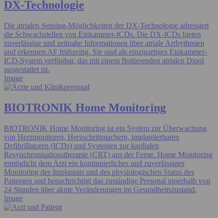
DX-Technologie
Die atrialen Sensing-Möglichkeiten der DX-Technologie adressiert
die Schwachstellen von Einkammer-ICDs. Die DX-ICDs bieten
zuverlässige und zeitnahe Informationen über atriale Arrhythmien
und erkennen AF frühzeitig. Sie sind als einzigartiges Einkammer-
ICD-System verfügbar, das mit einem flottierenden atrialen Dipol
ausgestattet ist.
Image
BIOTRONIK Home Monitoring
BIOTRONIK Home Monitoring ist ein System zur Überwachung
von Herzmonitoren, Herzschrittmachern, implantierbaren
Defibrillatoren (ICDs) und Systemen zur kardialen
Resynchronisationstherapie (CRT) aus der Ferne. Home Monitoring
ermöglicht dem Arzt ein kontinuierliches und zuverlässiges
Monitoring des Implantats und des physiologischen Status des
Patienten und benachrichtigt das zuständige Personal innerhalb von
24 Stunden über akute Veränderungen im Gesundheitszustand.
Image