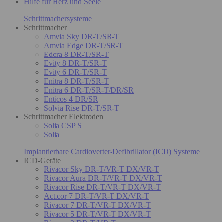
Hilfe für Herz und Seele
Schrittmachersysteme
Schrittmacher
Amvia Sky DR-T/SR-T
Amvia Edge DR-T/SR-T
Edora 8 DR-T/SR-T
Evity 8 DR-T/SR-T
Evity 6 DR-T/SR-T
Enitra 8 DR-T/SR-T
Enitra 6 DR-T/SR-T/DR/SR
Enticos 4 DR/SR
Solvia Rise DR-T/SR-T
Schrittmacher Elektroden
Solia CSP S
Solia
Implantierbare Cardioverter-Defibrillator (ICD) Systeme
ICD-Geräte
Rivacor Sky DR-T/VR-T DX/VR-T
Rivacor Aura DR-T/VR-T DX/VR-T
Rivacor Rise DR-T/VR-T DX/VR-T
Acticor 7 DR-T/VR-T DX/VR-T
Rivacor 7 DR-T/VR-T DX/VR-T
Rivacor 5 DR-T/VR-T DX/VR-T