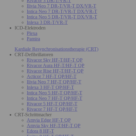
Rivacor 3 DR-T/VR-T
Ilivia Neo 7 DR-T/VR-T DX/VR-T
Intica Neo 7 DR-T/VR-T DX/VR-T
Intica Neo 5 DR-T/VR-T DX/VR-T
Inlexa 3 DR-T/VR-T
ICD-Elektroden
Plexa
Pamira
Kardiale Resynchronisationstherapie (CRT)
CRT-Defibrillatoren
Rivacor Sky HF-T/HF-T QP
Rivacor Aura HF-T/HF-T QP
Rivacor Rise HF-T/HF-T QP
Acticor 7 HF-T QP/HF-T
Ilivia Neo 7 HF-T QP/HF-T
Inlexa 3 HF-T QP/HF-T
Intica Neo 5 HF-T QP/HF-T
Intica Neo 7 HF-T QP/HF-T
Rivacor 5 HF-T QP/HF-T
Rivacor 7 HF-T QP/HF-T
CRT-Schrittmacher
Amvia Edge HF-T QP
Amvia Sky HF-T/HF-T QP
Edora 8 HF-T