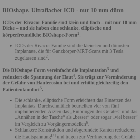
BIOshape. Ultraflacher ICD - nur 10 mm dünn
ICDs der Rivacor Familie sind klein und flach – mit nur 10 mm
Dicke – und sie haben eine schlanke, elliptische und
1
körperfreundliche BIOshape-Form
.
ICDs der Rivacor Familie sind die kleinsten und dünnsten
Implantate, die für Ganzkörper-MRT-Scans mit 3 Tesla
2
zugelassen sind
.
3
Die BIOshape-Form vereinfacht die Implantation
und
4
reduziert die Spannung der Haut
. Sie trägt zur Verminderung
der Gefahr von Hauterosion bei und erhöht gleichzeitig den
5
Patientenkomfort
.
Die schlanke, elliptische Form erleichtert das Einsetzen des
Implantats. Durchschnittlich beurteilten vier von fünf
implantierenden Ärzten das „Einbringen des Gerätes“ und das
„Annähen in der Tasche“ als „besser“ oder sogar „viel besser“
6
im Vergleich zu Vorgängermodellen
.
Schlankere Konstruktion und abgerundete Kanten reduzieren
[7]
die Hautspannung
und tragen zur Verringerung der Gefahr