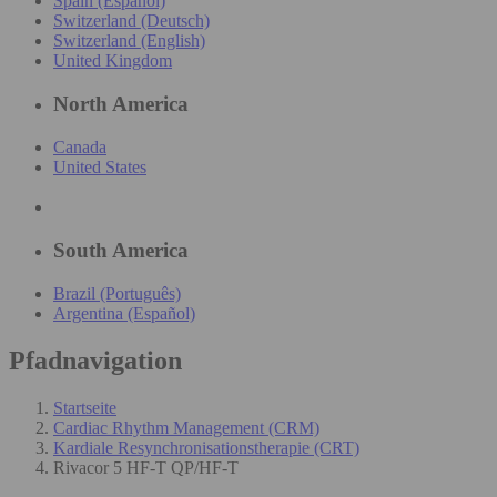
Spain (Español)
Switzerland (Deutsch)
Switzerland (English)
United Kingdom
North America
Canada
United States
South America
Brazil (Português)
Argentina (Español)
Pfadnavigation
Startseite
Cardiac Rhythm Management (CRM)
Kardiale Resynchronisationstherapie (CRT)
Rivacor 5 HF-T QP/HF-T