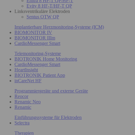
Enitra 8 HF-T QP/HF-T
Evity 8 HF-T/HF-T QP
Linksventrikuläre Elektroden
Sentus OTW QP
Implantierbare Herzmonitoring-Systeme (ICM)
BIOMONITOR IV
BIOMONITOR IIIm
CardioMessenger Smart
Telemonitoring-Systeme
BIOTRONIK Home Monitoring
CardioMessenger Smart
HeartInsight
BIOTRONIK Patient App
inCareNet HF
Programmiergeräte und externe Geräte
Reocor
Renamic Neo
Renamic
Einführungssysteme für Elektroden
Selectra
Therapien