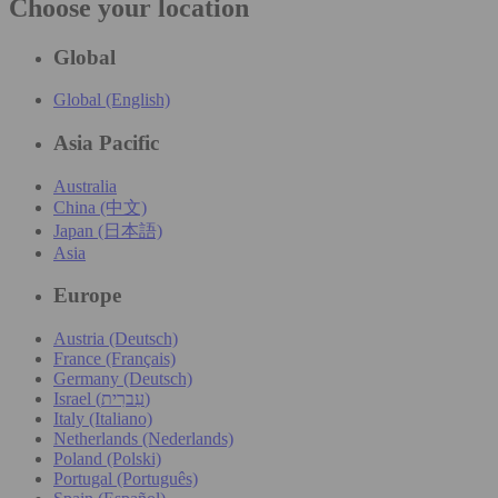
Choose your location
Global
Global (English)
Asia Pacific
Australia
China (中文)
Japan (日本語)
Asia
Europe
Austria (Deutsch)
France (Français)
Germany (Deutsch)
Israel (עִברִית)
Italy (Italiano)
Netherlands (Nederlands)
Poland (Polski)
Portugal (Português)