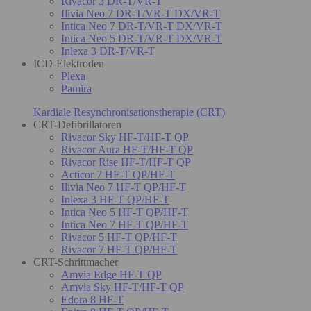
Rivacor 3 DR-T/VR-T
Ilivia Neo 7 DR-T/VR-T DX/VR-T
Intica Neo 7 DR-T/VR-T DX/VR-T
Intica Neo 5 DR-T/VR-T DX/VR-T
Inlexa 3 DR-T/VR-T
ICD-Elektroden
Plexa
Pamira
Kardiale Resynchronisationstherapie (CRT)
CRT-Defibrillatoren
Rivacor Sky HF-T/HF-T QP
Rivacor Aura HF-T/HF-T QP
Rivacor Rise HF-T/HF-T QP
Acticor 7 HF-T QP/HF-T
Ilivia Neo 7 HF-T QP/HF-T
Inlexa 3 HF-T QP/HF-T
Intica Neo 5 HF-T QP/HF-T
Intica Neo 7 HF-T QP/HF-T
Rivacor 5 HF-T QP/HF-T
Rivacor 7 HF-T QP/HF-T
CRT-Schrittmacher
Amvia Edge HF-T QP
Amvia Sky HF-T/HF-T QP
Edora 8 HF-T