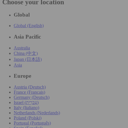
Choose your location
Global
Global (English)
Asia Pacific
Australia
China (中文)
Japan (日本語)
Asia
Europe
Austria (Deutsch)
France (Français)
Germany (Deutsch)
Israel (עִברִית)
Italy (Italiano)
Netherlands (Nederlands)
Poland (Polski)
Portugal (Português)