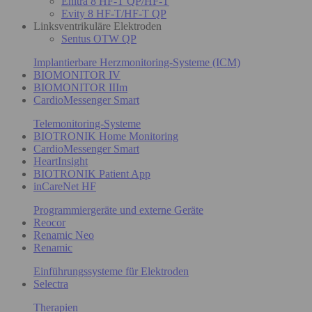
Enitra 8 HF-T QP/HF-T
Evity 8 HF-T/HF-T QP
Linksventrikuläre Elektroden
Sentus OTW QP
Implantierbare Herzmonitoring-Systeme (ICM)
BIOMONITOR IV
BIOMONITOR IIIm
CardioMessenger Smart
Telemonitoring-Systeme
BIOTRONIK Home Monitoring
CardioMessenger Smart
HeartInsight
BIOTRONIK Patient App
inCareNet HF
Programmiergeräte und externe Geräte
Reocor
Renamic Neo
Renamic
Einführungssysteme für Elektroden
Selectra
Therapien