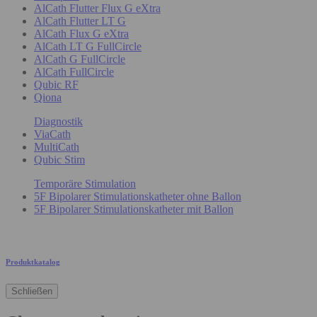
AlCath Flutter Flux G eXtra
AlCath Flutter LT G
AlCath Flux G eXtra
AlCath LT G FullCircle
AlCath G FullCircle
AlCath FullCircle
Qubic RF
Qiona
Diagnostik
ViaCath
MultiCath
Qubic Stim
Temporäre Stimulation
5F Bipolarer Stimulationskatheter ohne Ballon
5F Bipolarer Stimulationskatheter mit Ballon
Produktkatalog
Schließen