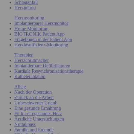
Schlaganfall
Herzinfarkt
Herzmonitoring
Implantierbarer Herzmonitor
Home Monitoring
BIOTRONIK Patient App
Fragebogen in der Patient App
Herzinsuffizienz-Monitoring
Therapien
Herzschrittmacher
Implantierbare Defibrillatoren
Kardiale Resynchronisationstherapie
Katheterablation
Alltag
Nach der Operation
Zurück an die Arbeit
Unbeschwerter Urlaub
Eine gesunde Ernährung
Fit für ein gesundes Herz
Ärztliche Untersuchungen
Notfallpass
Familie und Freunde