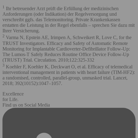
1
Ihr betreuender Arzt prüft die Erfüllung der medizinischen
Anforderungen (oder Indikation) der Regelversorgung und
verschreibt ggfs. das Telemonitoring. Private Krankenkassen
erstatten die Leistung in der Regel ebenfalls – sprechen Sie dazu mit
Ihrer Versicherung.
2
Varma N, Epstein AE, Irimpen A, Schweikert R, Love C, for the
TRUST Investigators. Efficacy and Safety of Automatic Remote
Monitoring for Implantable Cardioverter-Defibrillator Follow-Up:
The Lumos-T Safely Reduces Routine Office Device Follow-Up
(TRUST) Trial. Circulation. 2010;122:325-332
3
Koehler F, Koehler K, Deckwart O, et al. Efficacy of telemedical
interventional management in patients with heart failure (TIM‑HF2):
a randomised, controlled, parallel‑group, unmasked trial. Lancet,
2018; 392(10152):1047–1057.
Excellence
for Life.
Find us on Social Media