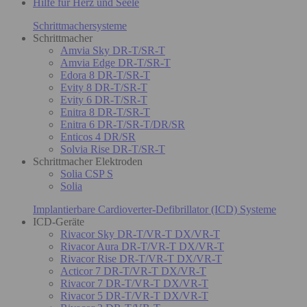
Hilfe für Herz und Seele
Schrittmachersysteme
Schrittmacher
Amvia Sky DR-T/SR-T
Amvia Edge DR-T/SR-T
Edora 8 DR-T/SR-T
Evity 8 DR-T/SR-T
Evity 6 DR-T/SR-T
Enitra 8 DR-T/SR-T
Enitra 6 DR-T/SR-T/DR/SR
Enticos 4 DR/SR
Solvia Rise DR-T/SR-T
Schrittmacher Elektroden
Solia CSP S
Solia
Implantierbare Cardioverter-Defibrillator (ICD) Systeme
ICD-Geräte
Rivacor Sky DR-T/VR-T DX/VR-T
Rivacor Aura DR-T/VR-T DX/VR-T
Rivacor Rise DR-T/VR-T DX/VR-T
Acticor 7 DR-T/VR-T DX/VR-T
Rivacor 7 DR-T/VR-T DX/VR-T
Rivacor 5 DR-T/VR-T DX/VR-T