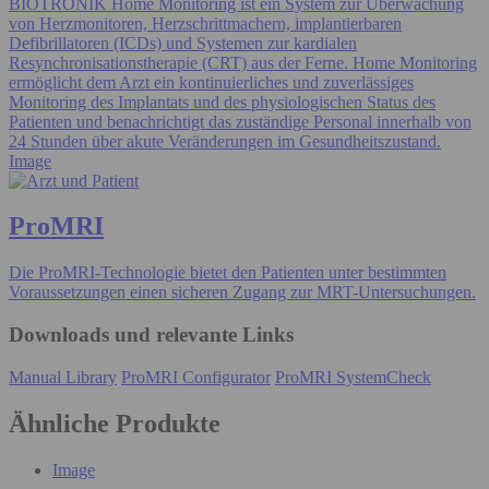
BIOTRONIK Home Monitoring ist ein System zur Überwachung
von Herzmonitoren, Herzschrittmachern, implantierbaren
Defibrillatoren (ICDs) und Systemen zur kardialen
Resynchronisationstherapie (CRT) aus der Ferne. Home Monitoring
ermöglicht dem Arzt ein kontinuierliches und zuverlässiges
Monitoring des Implantats und des physiologischen Status des
Patienten und benachrichtigt das zuständige Personal innerhalb von
24 Stunden über akute Veränderungen im Gesundheitszustand.
Image
ProMRI
Die ProMRI-Technologie bietet den Patienten unter bestimmten
Voraussetzungen einen sicheren Zugang zur MRT-Untersuchungen.
Downloads und relevante Links
Manual Library
ProMRI Configurator
ProMRI SystemCheck
Ähnliche Produkte
Image