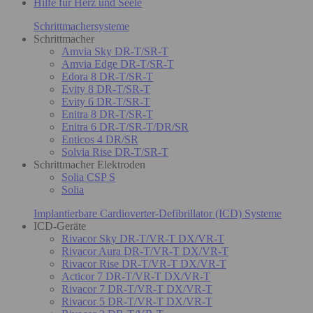
Hilfe für Herz und Seele
Schrittmachersysteme
Schrittmacher
Amvia Sky DR-T/SR-T
Amvia Edge DR-T/SR-T
Edora 8 DR-T/SR-T
Evity 8 DR-T/SR-T
Evity 6 DR-T/SR-T
Enitra 8 DR-T/SR-T
Enitra 6 DR-T/SR-T/DR/SR
Enticos 4 DR/SR
Solvia Rise DR-T/SR-T
Schrittmacher Elektroden
Solia CSP S
Solia
Implantierbare Cardioverter-Defibrillator (ICD) Systeme
ICD-Geräte
Rivacor Sky DR-T/VR-T DX/VR-T
Rivacor Aura DR-T/VR-T DX/VR-T
Rivacor Rise DR-T/VR-T DX/VR-T
Acticor 7 DR-T/VR-T DX/VR-T
Rivacor 7 DR-T/VR-T DX/VR-T
Rivacor 5 DR-T/VR-T DX/VR-T