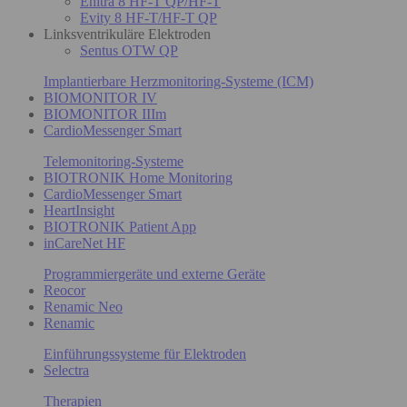
Enitra 8 HF-T QP/HF-T
Evity 8 HF-T/HF-T QP
Linksventrikuläre Elektroden
Sentus OTW QP
Implantierbare Herzmonitoring-Systeme (ICM)
BIOMONITOR IV
BIOMONITOR IIIm
CardioMessenger Smart
Telemonitoring-Systeme
BIOTRONIK Home Monitoring
CardioMessenger Smart
HeartInsight
BIOTRONIK Patient App
inCareNet HF
Programmiergeräte und externe Geräte
Reocor
Renamic Neo
Renamic
Einführungssysteme für Elektroden
Selectra
Therapien