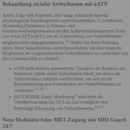
Behandlung atrialer Arrhythmien mit aATP
Amvia Edge hilft Patienten, über lange Zeiträume hinweg
physiologische Herzfrequenzen aufrechtzuerhalten. Er kombiniert
Monitoring-Funktionen in Präsenz- und
Fernüberwachungsszenarios mit den Arrhythmiemanagement-Tools
von Atrial ATP (aATP), um der Entwicklung von Vorhofflimmern
14
möglichst früh entgegenzusteuern.
Helfen Sie Ihren Patienten
dabei, ihren Sinusrhythmus aufrechtzuerhalten, um eine mögliche
Progression zu symptomatischem Vorhofflimmern zu vermeiden und
ihre Lebensqualität zu erhalten.
aATP stellt mehrere automatische Therapien als Reaktion auf
detektierte stabile atriale Arrhythmien bereit, mit denen die
Arrhythmielast reduziert werden kann, um eine atriale
Remodellierung und Fortschreiten des Vorhofflimmerns zu
15,16
vermeiden.
®
BIOTRONIK Home Monitoring
erleichtert die
Fernüberwachung der AF-Last und ermöglicht eine
14,17
frühzeitige Erkennung von Vorhofflimmern.
Neue Maßstäbe beim MRT-Zugang mit MRI Guard
24/7