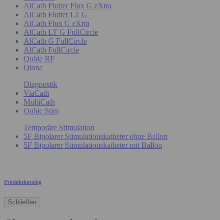
AlCath Flutter Flux G eXtra
AlCath Flutter LT G
AlCath Flux G eXtra
AlCath LT G FullCircle
AlCath G FullCircle
AlCath FullCircle
Qubic RF
Qiona
Diagnostik
ViaCath
MultiCath
Qubic Stim
Temporäre Stimulation
5F Bipolarer Stimulationskatheter ohne Ballon
5F Bipolarer Stimulationskatheter mit Ballon
Produktkatalog
Schließen