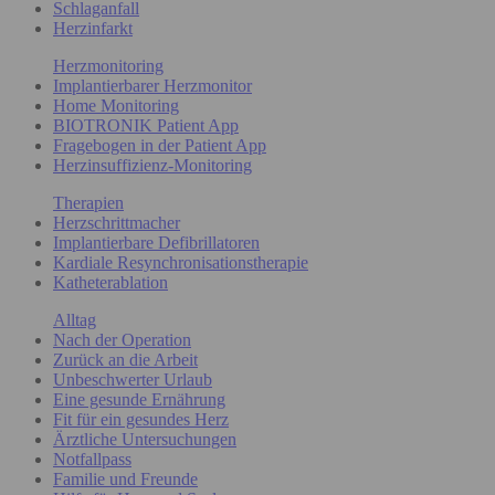
Schlaganfall
Herzinfarkt
Herzmonitoring
Implantierbarer Herzmonitor
Home Monitoring
BIOTRONIK Patient App
Fragebogen in der Patient App
Herzinsuffizienz-Monitoring
Therapien
Herzschrittmacher
Implantierbare Defibrillatoren
Kardiale Resynchronisationstherapie
Katheterablation
Alltag
Nach der Operation
Zurück an die Arbeit
Unbeschwerter Urlaub
Eine gesunde Ernährung
Fit für ein gesundes Herz
Ärztliche Untersuchungen
Notfallpass
Familie und Freunde