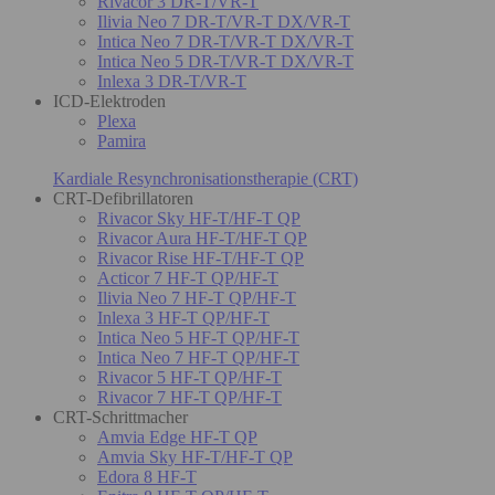
Rivacor 3 DR-T/VR-T
Ilivia Neo 7 DR-T/VR-T DX/VR-T
Intica Neo 7 DR-T/VR-T DX/VR-T
Intica Neo 5 DR-T/VR-T DX/VR-T
Inlexa 3 DR-T/VR-T
ICD-Elektroden
Plexa
Pamira
Kardiale Resynchronisationstherapie (CRT)
CRT-Defibrillatoren
Rivacor Sky HF-T/HF-T QP
Rivacor Aura HF-T/HF-T QP
Rivacor Rise HF-T/HF-T QP
Acticor 7 HF-T QP/HF-T
Ilivia Neo 7 HF-T QP/HF-T
Inlexa 3 HF-T QP/HF-T
Intica Neo 5 HF-T QP/HF-T
Intica Neo 7 HF-T QP/HF-T
Rivacor 5 HF-T QP/HF-T
Rivacor 7 HF-T QP/HF-T
CRT-Schrittmacher
Amvia Edge HF-T QP
Amvia Sky HF-T/HF-T QP
Edora 8 HF-T