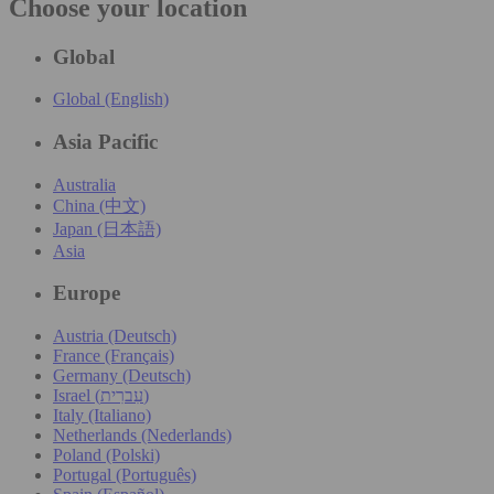
Choose your location
Global
Global (English)
Asia Pacific
Australia
China (中文)
Japan (日本語)
Asia
Europe
Austria (Deutsch)
France (Français)
Germany (Deutsch)
Israel (עִברִית)
Italy (Italiano)
Netherlands (Nederlands)
Poland (Polski)
Portugal (Português)