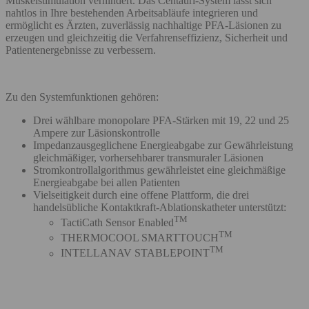
Muskelstimulation verhindert. Das Centauri-System lässt sich
nahtlos in Ihre bestehenden Arbeitsabläufe integrieren und
ermöglicht es Ärzten, zuverlässig nachhaltige PFA-Läsionen zu
erzeugen und gleichzeitig die Verfahrenseffizienz, Sicherheit und
Patientenergebnisse zu verbessern.
Zu den Systemfunktionen gehören:
Drei wählbare monopolare PFA-Stärken mit 19, 22 und 25
Ampere zur Läsionskontrolle
Impedanzausgeglichene Energieabgabe zur Gewährleistung
gleichmäßiger, vorhersehbarer transmuraler Läsionen
Stromkontrollalgorithmus gewährleistet eine gleichmäßige
Energieabgabe bei allen Patienten
Vielseitigkeit durch eine offene Plattform, die drei
handelsübliche Kontaktkraft-Ablationskatheter unterstützt:
TM
TactiCath Sensor Enabled
TM
THERMOCOOL SMARTTOUCH
TM
INTELLANAV STABLEPOINT