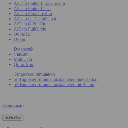
AlCath Flutter Flux G eXtra
AlCath Flutter LT G
AlCath Flux G eXtra
AlCath LT G FullCircle
AlCath G FullCircle
AlCath FullCircle
Qubic RF
Qiona
Diagnostik
ViaCath
MultiCath
Qubic Stim
Temporäre Stimulation
5F Bipolarer Stimulationskatheter ohne Ballon
5F Bipolarer Stimulationskatheter mit Ballon
Produktkatalog
Schließen