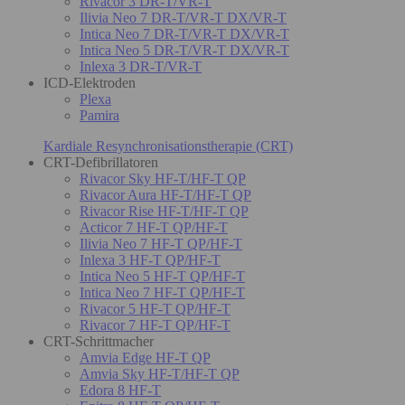
Rivacor 3 DR-T/VR-T
Ilivia Neo 7 DR-T/VR-T DX/VR-T
Intica Neo 7 DR-T/VR-T DX/VR-T
Intica Neo 5 DR-T/VR-T DX/VR-T
Inlexa 3 DR-T/VR-T
ICD-Elektroden
Plexa
Pamira
Kardiale Resynchronisationstherapie (CRT)
CRT-Defibrillatoren
Rivacor Sky HF-T/HF-T QP
Rivacor Aura HF-T/HF-T QP
Rivacor Rise HF-T/HF-T QP
Acticor 7 HF-T QP/HF-T
Ilivia Neo 7 HF-T QP/HF-T
Inlexa 3 HF-T QP/HF-T
Intica Neo 5 HF-T QP/HF-T
Intica Neo 7 HF-T QP/HF-T
Rivacor 5 HF-T QP/HF-T
Rivacor 7 HF-T QP/HF-T
CRT-Schrittmacher
Amvia Edge HF-T QP
Amvia Sky HF-T/HF-T QP
Edora 8 HF-T