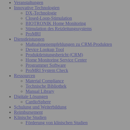
Veranstaltungen
Innovative Technologien
DX-Technologie
Closed-Loop-Stimulation
BIOTRONIK Home Monitoring
Stimulation des Reizleitungssystems
ProMRI
Dienstleistungen
Maßnahmenempfehlungen zu CRM-Produkten
Device Lookup Tool
Produktleistungsbericht (CRM)
Home Monitoring Service Center
Programmer Software
ProMRI System Check
Ressourcen
Material Compliance
Technische Bibliothek
Manual Library
Digitale Lösungen
CardioSphere
Schulung und Weiterbildung
Reimbursement
Klinische Studien
Förderung von klinischen Studien