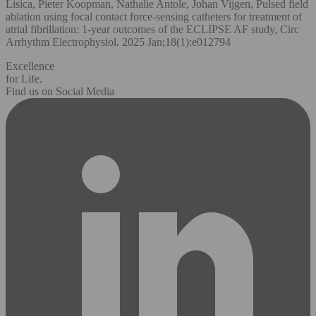
Lisica, Pieter Koopman, Nathalie Antole, Johan Vijgen, Pulsed field
ablation using focal contact force-sensing catheters for treatment of
atrial fibrillation: 1-year outcomes of the ECLIPSE AF study, Circ
Arrhythm Electrophysiol. 2025 Jan;18(1):e012794
Excellence
for Life.
Find us on Social Media