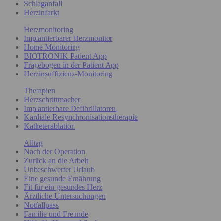
Schlaganfall
Herzinfarkt
Herzmonitoring
Implantierbarer Herzmonitor
Home Monitoring
BIOTRONIK Patient App
Fragebogen in der Patient App
Herzinsuffizienz-Monitoring
Therapien
Herzschrittmacher
Implantierbare Defibrillatoren
Kardiale Resynchronisationstherapie
Katheterablation
Alltag
Nach der Operation
Zurück an die Arbeit
Unbeschwerter Urlaub
Eine gesunde Ernährung
Fit für ein gesundes Herz
Ärztliche Untersuchungen
Notfallpass
Familie und Freunde