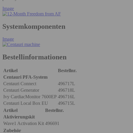
Image
Systemkomponenten
Image
Bestellinformationen
Artikel
Bestellnr.
Centauri PFA-System
Centauri Connect
496717L
Centauri Generator
496718L
Ivy CardiacMonitor 7600EP
496716L
Centauri Local Box EU
496715L
Artikel
Bestellnr.
Aktivierungskit
Wave1 Activation Kit
496691
Zubehör