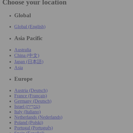
Choose your location
Global
Global (English)
Asia Pacific
Australia
China (中文)
Japan (日本語)
Asia
Europe
Austria (Deutsch)
France (Français)
Germany (Deutsch)
Israel (עִברִית)
Italy (Italiano)
Netherlands (Nederlands)
Poland (Polski)
Portugal (Português)