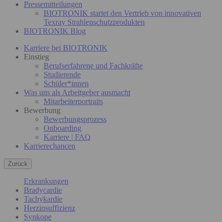
Pressemitteilungen
BIOTRONIK startet den Vertrieb von innovativen
Texray Strahlenschutzprodukten
BIOTRONIK Blog
Karriere bei BIOTRONIK
Einstieg
Berufserfahrene und Fachkräfte
Studierende
Schüler*innen
Was uns als Arbeitgeber ausmacht
Mitarbeiterportraits
Bewerbung
Bewerbungsprozess
Onboarding
Karriere | FAQ
Karrierechancen
Zurück
Erkrankungen
Bradycardie
Tachykardie
Herzinsuffizienz
Synkope