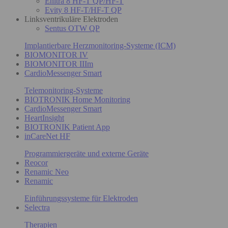
Enitra 8 HF-T QP/HF-T
Evity 8 HF-T/HF-T QP
Linksventrikuläre Elektroden
Sentus OTW QP
Implantierbare Herzmonitoring-Systeme (ICM)
BIOMONITOR IV
BIOMONITOR IIIm
CardioMessenger Smart
Telemonitoring-Systeme
BIOTRONIK Home Monitoring
CardioMessenger Smart
HeartInsight
BIOTRONIK Patient App
inCareNet HF
Programmiergeräte und externe Geräte
Reocor
Renamic Neo
Renamic
Einführungssysteme für Elektroden
Selectra
Therapien