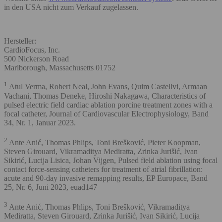
in den USA nicht zum Verkauf zugelassen.
Hersteller:
CardioFocus, Inc.
500 Nickerson Road
Marlborough, Massachusetts 01752
1
Atul Verma, Robert Neal, John Evans, Quim Castellvi, Armaan
Vachani, Thomas Deneke, Hiroshi Nakagawa, Characteristics of
pulsed electric field cardiac ablation porcine treatment zones with a
focal catheter, Journal of Cardiovascular Electrophysiology, Band
34, Nr. 1, Januar 2023.
2
Ante Anić, Thomas Phlips, Toni Brešković, Pieter Koopman,
Steven Girouard, Vikramaditya Mediratta, Zrinka Jurišić, Ivan
Sikirić, Lucija Lisica, Johan Vijgen, Pulsed field ablation using focal
contact force-sensing catheters for treatment of atrial fibrillation:
acute and 90-day invasive remapping results, EP Europace, Band
25, Nr. 6, Juni 2023, euad147
3
Ante Anić, Thomas Phlips, Toni Brešković, Vikramaditya
Mediratta, Steven Girouard, Zrinka Jurišić, Ivan Sikirić, Lucija