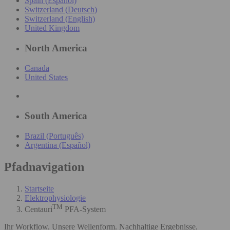
Spain (Español)
Switzerland (Deutsch)
Switzerland (English)
United Kingdom
North America
Canada
United States
South America
Brazil (Português)
Argentina (Español)
Pfadnavigation
Startseite
Elektrophysiologie
TM
Centauri
PFA-System
Ihr Workflow. Unsere Wellenform. Nachhaltige Ergebnisse.