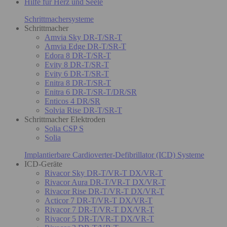
Hilfe für Herz und Seele
Schrittmachersysteme
Schrittmacher
Amvia Sky DR-T/SR-T
Amvia Edge DR-T/SR-T
Edora 8 DR-T/SR-T
Evity 8 DR-T/SR-T
Evity 6 DR-T/SR-T
Enitra 8 DR-T/SR-T
Enitra 6 DR-T/SR-T/DR/SR
Enticos 4 DR/SR
Solvia Rise DR-T/SR-T
Schrittmacher Elektroden
Solia CSP S
Solia
Implantierbare Cardioverter-Defibrillator (ICD) Systeme
ICD-Geräte
Rivacor Sky DR-T/VR-T DX/VR-T
Rivacor Aura DR-T/VR-T DX/VR-T
Rivacor Rise DR-T/VR-T DX/VR-T
Acticor 7 DR-T/VR-T DX/VR-T
Rivacor 7 DR-T/VR-T DX/VR-T
Rivacor 5 DR-T/VR-T DX/VR-T