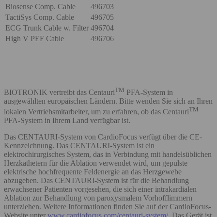
Biosense Comp. Cable
496703
TactiSys Comp. Cable
496705
ECG Trunk Cable w. Filter
496704
High V PEF Cable
496706
TM
BIOTRONIK vertreibt das Centauri
PFA-System in
ausgewählten europäischen Ländern. Bitte wenden Sie sich an Ihren
TM
lokalen Vertriebsmitarbeiter, um zu erfahren, ob das Centauri
PFA-System in Ihrem Land verfügbar ist.
Das CENTAURI-System von CardioFocus verfügt über die CE-
Kennzeichnung. Das CENTAURI-System ist ein
elektrochirurgisches System, das in Verbindung mit handelsüblichen
Herzkathetern für die Ablation verwendet wird, um gepulste
elektrische hochfrequente Feldenergie an das Herzgewebe
abzugeben. Das CENTAURI-System ist für die Behandlung
erwachsener Patienten vorgesehen, die sich einer intrakardialen
Ablation zur Behandlung von paroxysmalem Vorhofflimmern
unterziehen. Weitere Informationen finden Sie auf der CardioFocus-
Website unter
www.cardiofocus.com/centauri-system/
. Das Gerät ist