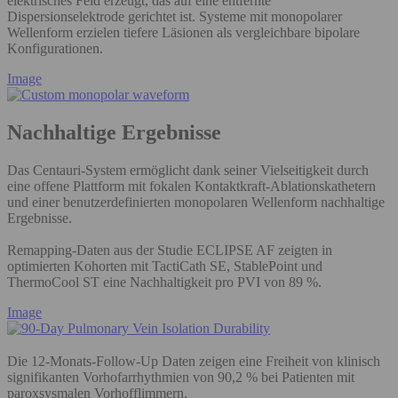
elektrisches Feld erzeugt, das auf eine entfernte
Dispersionselektrode gerichtet ist. Systeme mit monopolarer
Wellenform erzielen tiefere Läsionen als vergleichbare bipolare
Konfigurationen.
Image
Nachhaltige Ergebnisse
Das Centauri-System ermöglicht dank seiner Vielseitigkeit durch
eine offene Plattform mit fokalen Kontaktkraft-Ablationskathetern
und einer benutzerdefinierten monopolaren Wellenform nachhaltige
Ergebnisse.
Remapping-Daten aus der Studie ECLIPSE AF zeigten in
optimierten Kohorten mit TactiCath SE, StablePoint und
ThermoCool ST eine Nachhaltigkeit pro PVI von 89 %.
Image
Die 12-Monats-Follow-Up Daten zeigen eine Freiheit von klinisch
signifikanten Vorhofarrhythmien von 90,2 % bei Patienten mit
paroxsysmalen Vorhofflimmern.