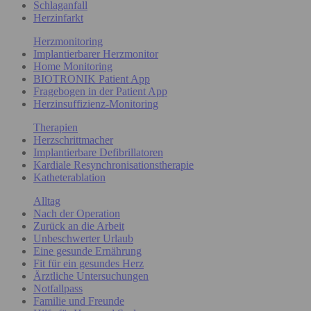
Schlaganfall
Herzinfarkt
Herzmonitoring
Implantierbarer Herzmonitor
Home Monitoring
BIOTRONIK Patient App
Fragebogen in der Patient App
Herzinsuffizienz-Monitoring
Therapien
Herzschrittmacher
Implantierbare Defibrillatoren
Kardiale Resynchronisationstherapie
Katheterablation
Alltag
Nach der Operation
Zurück an die Arbeit
Unbeschwerter Urlaub
Eine gesunde Ernährung
Fit für ein gesundes Herz
Ärztliche Untersuchungen
Notfallpass
Familie und Freunde