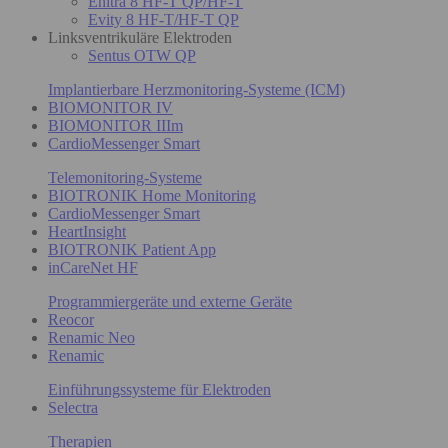
Enitra 8 HF-T QP/HF-T
Evity 8 HF-T/HF-T QP
Linksventrikuläre Elektroden
Sentus OTW QP
Implantierbare Herzmonitoring-Systeme (ICM)
BIOMONITOR IV
BIOMONITOR IIIm
CardioMessenger Smart
Telemonitoring-Systeme
BIOTRONIK Home Monitoring
CardioMessenger Smart
HeartInsight
BIOTRONIK Patient App
inCareNet HF
Programmiergeräte und externe Geräte
Reocor
Renamic Neo
Renamic
Einführungssysteme für Elektroden
Selectra
Therapien