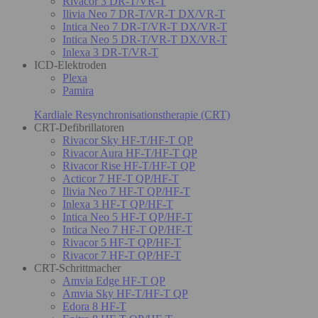
Rivacor 3 DR-T/VR-T
Ilivia Neo 7 DR-T/VR-T DX/VR-T
Intica Neo 7 DR-T/VR-T DX/VR-T
Intica Neo 5 DR-T/VR-T DX/VR-T
Inlexa 3 DR-T/VR-T
ICD-Elektroden
Plexa
Pamira
Kardiale Resynchronisationstherapie (CRT)
CRT-Defibrillatoren
Rivacor Sky HF-T/HF-T QP
Rivacor Aura HF-T/HF-T QP
Rivacor Rise HF-T/HF-T QP
Acticor 7 HF-T QP/HF-T
Ilivia Neo 7 HF-T QP/HF-T
Inlexa 3 HF-T QP/HF-T
Intica Neo 5 HF-T QP/HF-T
Intica Neo 7 HF-T QP/HF-T
Rivacor 5 HF-T QP/HF-T
Rivacor 7 HF-T QP/HF-T
CRT-Schrittmacher
Amvia Edge HF-T QP
Amvia Sky HF-T/HF-T QP
Edora 8 HF-T