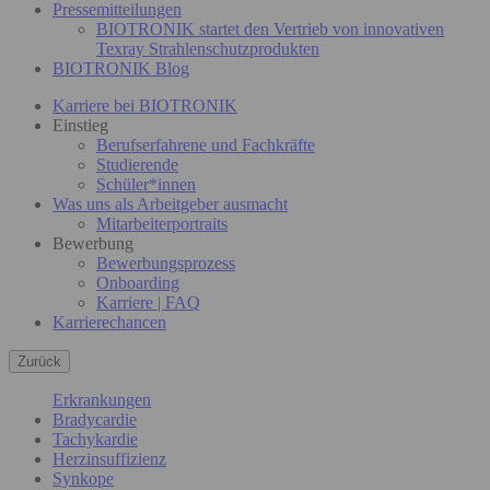
Pressemitteilungen
BIOTRONIK startet den Vertrieb von innovativen
Texray Strahlenschutzprodukten
BIOTRONIK Blog
Karriere bei BIOTRONIK
Einstieg
Berufserfahrene und Fachkräfte
Studierende
Schüler*innen
Was uns als Arbeitgeber ausmacht
Mitarbeiterportraits
Bewerbung
Bewerbungsprozess
Onboarding
Karriere | FAQ
Karrierechancen
Zurück
Erkrankungen
Bradycardie
Tachykardie
Herzinsuffizienz
Synkope