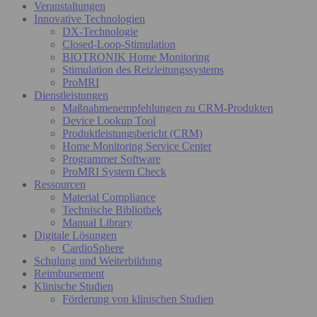
Veranstaltungen
Innovative Technologien
DX-Technologie
Closed-Loop-Stimulation
BIOTRONIK Home Monitoring
Stimulation des Reizleitungssystems
ProMRI
Dienstleistungen
Maßnahmenempfehlungen zu CRM-Produkten
Device Lookup Tool
Produktleistungsbericht (CRM)
Home Monitoring Service Center
Programmer Software
ProMRI System Check
Ressourcen
Material Compliance
Technische Bibliothek
Manual Library
Digitale Lösungen
CardioSphere
Schulung und Weiterbildung
Reimbursement
Klinische Studien
Förderung von klinischen Studien