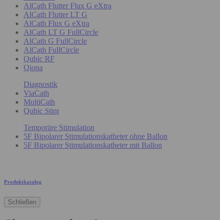
AlCath Flutter Flux G eXtra
AlCath Flutter LT G
AlCath Flux G eXtra
AlCath LT G FullCircle
AlCath G FullCircle
AlCath FullCircle
Qubic RF
Qiona
Diagnostik
ViaCath
MultiCath
Qubic Stim
Temporäre Stimulation
5F Bipolarer Stimulationskatheter ohne Ballon
5F Bipolarer Stimulationskatheter mit Ballon
Produktkatalog
Schließen