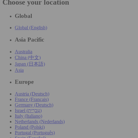
Choose your location
Global
Global (English)
Asia Pacific
Australia
China (中文)
Japan (日本語)
Asia
Europe
Austria (Deutsch)
France (Français)
Germany (Deutsch)
Israel (עִברִית)
Italy (Italiano)
Netherlands (Nederlands)
Poland (Polski)
Portugal (Português)