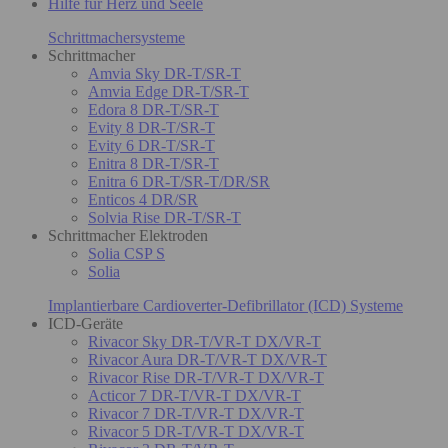
Hilfe für Herz und Seele
Schrittmachersysteme
Schrittmacher
Amvia Sky DR-T/SR-T
Amvia Edge DR-T/SR-T
Edora 8 DR-T/SR-T
Evity 8 DR-T/SR-T
Evity 6 DR-T/SR-T
Enitra 8 DR-T/SR-T
Enitra 6 DR-T/SR-T/DR/SR
Enticos 4 DR/SR
Solvia Rise DR-T/SR-T
Schrittmacher Elektroden
Solia CSP S
Solia
Implantierbare Cardioverter-Defibrillator (ICD) Systeme
ICD-Geräte
Rivacor Sky DR-T/VR-T DX/VR-T
Rivacor Aura DR-T/VR-T DX/VR-T
Rivacor Rise DR-T/VR-T DX/VR-T
Acticor 7 DR-T/VR-T DX/VR-T
Rivacor 7 DR-T/VR-T DX/VR-T
Rivacor 5 DR-T/VR-T DX/VR-T