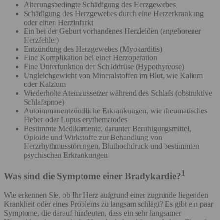
Alterungsbedingte Schädigung des Herzgewebes
Schädigung des Herzgewebes durch eine Herzerkrankung
oder einen Herzinfarkt
Ein bei der Geburt vorhandenes Herzleiden (angeborener
Herzfehler)
Entzündung des Herzgewebes (Myokarditis)
Eine Komplikation bei einer Herzoperation
Eine Unterfunktion der Schilddrüse (Hypothyreose)
Ungleichgewicht von Mineralstoffen im Blut, wie Kalium
oder Kalzium
Wiederholte Atemaussetzer während des Schlafs (obstruktive
Schlafapnoe)
Autoimmunentzündliche Erkrankungen, wie rheumatisches
Fieber oder Lupus erythematodes
Bestimmte Medikamente, darunter Beruhigungsmittel,
Opioide und Wirkstoffe zur Behandlung von
Herzrhythmusstörungen, Bluthochdruck und bestimmten
psychischen Erkrankungen
1
Was sind die Symptome einer Bradykardie?
Wie erkennen Sie, ob Ihr Herz aufgrund einer zugrunde liegenden
Krankheit oder eines Problems zu langsam schlägt? Es gibt ein paar
Symptome, die darauf hindeuten, dass ein sehr langsamer