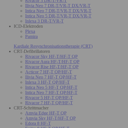
Rivacor 3 DR-T/VR-T
Ilivia Neo 7 DR-T/VR-T DX/VR-T
Intica Neo 7 DR-T/VR-T DX/VR-T
Intica Neo 5 DR-T/VR-T DX/VR-T
Inlexa 3 DR-T/VR-T
ICD-Elektroden
Plexa
Pamira
Kardiale Resynchronisationstherapie (CRT)
CRT-Defibrillatoren
Rivacor Sky HF-T/HF-T QP
Rivacor Aura HF-T/HF-T QP
Rivacor Rise HF-T/HF-T QP
Acticor 7 HF-T QP/HF-T
Ilivia Neo 7 HF-T QP/HF-T
Inlexa 3 HF-T QP/HF-T
Intica Neo 5 HF-T QP/HF-T
Intica Neo 7 HF-T QP/HF-T
Rivacor 5 HF-T QP/HF-T
Rivacor 7 HF-T QP/HF-T
CRT-Schrittmacher
Amvia Edge HF-T QP
Amvia Sky HF-T/HF-T QP
Edora 8 HF-T