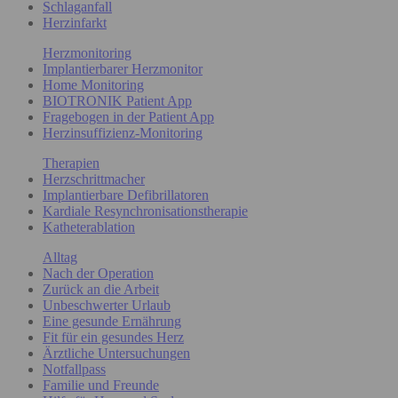
Schlaganfall
Herzinfarkt
Herzmonitoring
Implantierbarer Herzmonitor
Home Monitoring
BIOTRONIK Patient App
Fragebogen in der Patient App
Herzinsuffizienz-Monitoring
Therapien
Herzschrittmacher
Implantierbare Defibrillatoren
Kardiale Resynchronisationstherapie
Katheterablation
Alltag
Nach der Operation
Zurück an die Arbeit
Unbeschwerter Urlaub
Eine gesunde Ernährung
Fit für ein gesundes Herz
Ärztliche Untersuchungen
Notfallpass
Familie und Freunde