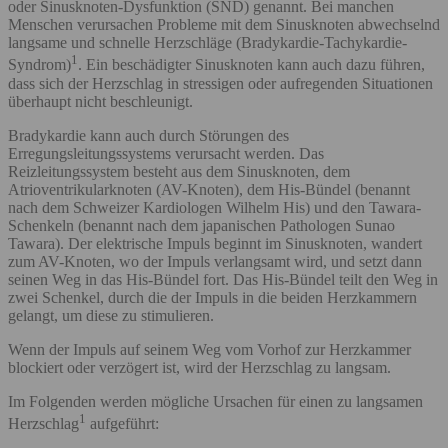
oder Sinusknoten-Dysfunktion (SND) genannt. Bei manchen
Menschen verursachen Probleme mit dem Sinusknoten abwechselnd
langsame und schnelle Herzschläge (Bradykardie-Tachykardie-
1
Syndrom)
. Ein beschädigter Sinusknoten kann auch dazu führen,
dass sich der Herzschlag in stressigen oder aufregenden Situationen
überhaupt nicht beschleunigt.
Bradykardie kann auch durch Störungen des
Erregungsleitungssystems verursacht werden. Das
Reizleitungssystem besteht aus dem Sinusknoten, dem
Atrioventrikularknoten (AV-Knoten), dem His-Bündel (benannt
nach dem Schweizer Kardiologen Wilhelm His) und den Tawara-
Schenkeln (benannt nach dem japanischen Pathologen Sunao
Tawara). Der elektrische Impuls beginnt im Sinusknoten, wandert
zum AV-Knoten, wo der Impuls verlangsamt wird, und setzt dann
seinen Weg in das His-Bündel fort. Das His-Bündel teilt den Weg in
zwei Schenkel, durch die der Impuls in die beiden Herzkammern
gelangt, um diese zu stimulieren.
Wenn der Impuls auf seinem Weg vom Vorhof zur Herzkammer
blockiert oder verzögert ist, wird der Herzschlag zu langsam.
Im Folgenden werden mögliche Ursachen für einen zu langsamen
1
Herzschlag
aufgeführt: