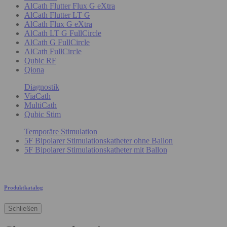
AlCath Flutter Flux G eXtra
AlCath Flutter LT G
AlCath Flux G eXtra
AlCath LT G FullCircle
AlCath G FullCircle
AlCath FullCircle
Qubic RF
Qiona
Diagnostik
ViaCath
MultiCath
Qubic Stim
Temporäre Stimulation
5F Bipolarer Stimulationskatheter ohne Ballon
5F Bipolarer Stimulationskatheter mit Ballon
Produktkatalog
Schließen