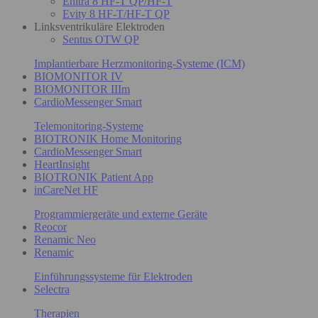
Enitra 8 HF-T QP/HF-T
Evity 8 HF-T/HF-T QP
Linksventrikuläre Elektroden
Sentus OTW QP
Implantierbare Herzmonitoring-Systeme (ICM)
BIOMONITOR IV
BIOMONITOR IIIm
CardioMessenger Smart
Telemonitoring-Systeme
BIOTRONIK Home Monitoring
CardioMessenger Smart
HeartInsight
BIOTRONIK Patient App
inCareNet HF
Programmiergeräte und externe Geräte
Reocor
Renamic Neo
Renamic
Einführungssysteme für Elektroden
Selectra
Therapien