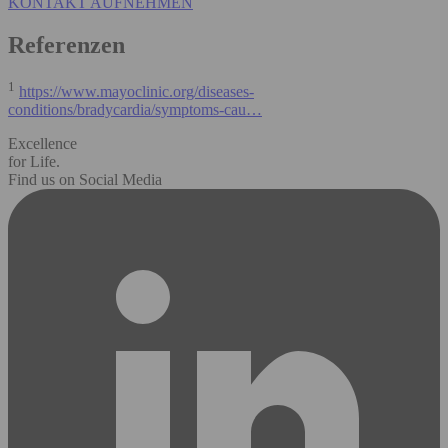
KONTAKT AUFNEHMEN
Referenzen
1
https://www.mayoclinic.org/diseases-
conditions/bradycardia/symptoms-cau…
Excellence
for Life.
Find us on Social Media