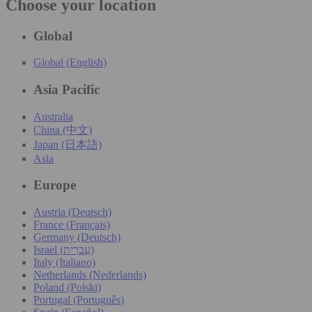
Choose your location
Global
Global (English)
Asia Pacific
Australia
China (中文)
Japan (日本語)
Asia
Europe
Austria (Deutsch)
France (Français)
Germany (Deutsch)
Israel (עִברִית)
Italy (Italiano)
Netherlands (Nederlands)
Poland (Polski)
Portugal (Português)