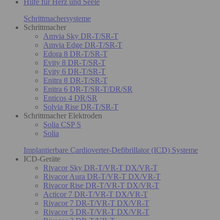
Hilfe für Herz und Seele
Schrittmachersysteme
Schrittmacher
Amvia Sky DR-T/SR-T
Amvia Edge DR-T/SR-T
Edora 8 DR-T/SR-T
Evity 8 DR-T/SR-T
Evity 6 DR-T/SR-T
Enitra 8 DR-T/SR-T
Enitra 6 DR-T/SR-T/DR/SR
Enticos 4 DR/SR
Solvia Rise DR-T/SR-T
Schrittmacher Elektroden
Solia CSP S
Solia
Implantierbare Cardioverter-Defibrillator (ICD) Systeme
ICD-Geräte
Rivacor Sky DR-T/VR-T DX/VR-T
Rivacor Aura DR-T/VR-T DX/VR-T
Rivacor Rise DR-T/VR-T DX/VR-T
Acticor 7 DR-T/VR-T DX/VR-T
Rivacor 7 DR-T/VR-T DX/VR-T
Rivacor 5 DR-T/VR-T DX/VR-T