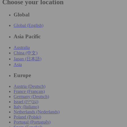
Choose your location
Global
Global (English)
Asia Pacific
Australia
China (中文)
Japan (日本語)
Asia
Europe
Austria (Deutsch)
France (Français)
Germany (Deutsch)
Israel (עִברִית)
Italy (Italiano)
Netherlands (Nederlands)
Poland (Polski)
Portugal (Português)