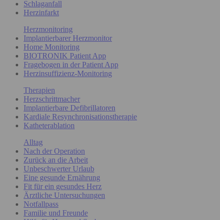
Schlaganfall
Herzinfarkt
Herzmonitoring
Implantierbarer Herzmonitor
Home Monitoring
BIOTRONIK Patient App
Fragebogen in der Patient App
Herzinsuffizienz-Monitoring
Therapien
Herzschrittmacher
Implantierbare Defibrillatoren
Kardiale Resynchronisationstherapie
Katheterablation
Alltag
Nach der Operation
Zurück an die Arbeit
Unbeschwerter Urlaub
Eine gesunde Ernährung
Fit für ein gesundes Herz
Ärztliche Untersuchungen
Notfallpass
Familie und Freunde