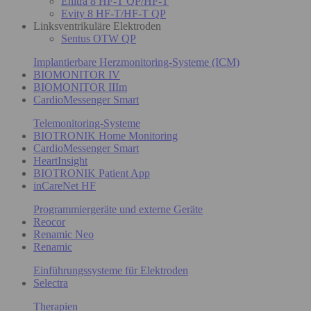
Enitra 8 HF-T QP/HF-T
Evity 8 HF-T/HF-T QP
Linksventrikuläre Elektroden
Sentus OTW QP
Implantierbare Herzmonitoring-Systeme (ICM)
BIOMONITOR IV
BIOMONITOR IIIm
CardioMessenger Smart
Telemonitoring-Systeme
BIOTRONIK Home Monitoring
CardioMessenger Smart
HeartInsight
BIOTRONIK Patient App
inCareNet HF
Programmiergeräte und externe Geräte
Reocor
Renamic Neo
Renamic
Einführungssysteme für Elektroden
Selectra
Therapien