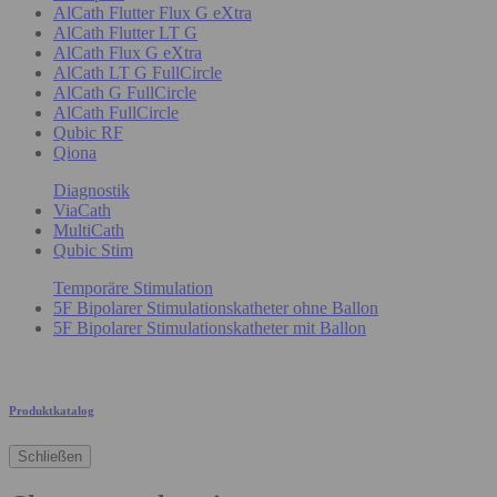
AlCath Flutter Flux G eXtra
AlCath Flutter LT G
AlCath Flux G eXtra
AlCath LT G FullCircle
AlCath G FullCircle
AlCath FullCircle
Qubic RF
Qiona
Diagnostik
ViaCath
MultiCath
Qubic Stim
Temporäre Stimulation
5F Bipolarer Stimulationskatheter ohne Ballon
5F Bipolarer Stimulationskatheter mit Ballon
Produktkatalog
Schließen