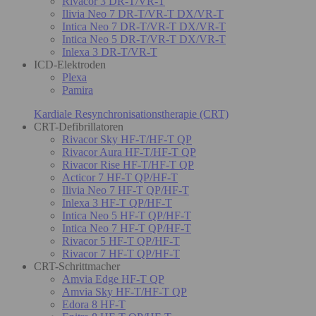
Rivacor 3 DR-T/VR-T
Ilivia Neo 7 DR-T/VR-T DX/VR-T
Intica Neo 7 DR-T/VR-T DX/VR-T
Intica Neo 5 DR-T/VR-T DX/VR-T
Inlexa 3 DR-T/VR-T
ICD-Elektroden
Plexa
Pamira
Kardiale Resynchronisationstherapie (CRT)
CRT-Defibrillatoren
Rivacor Sky HF-T/HF-T QP
Rivacor Aura HF-T/HF-T QP
Rivacor Rise HF-T/HF-T QP
Acticor 7 HF-T QP/HF-T
Ilivia Neo 7 HF-T QP/HF-T
Inlexa 3 HF-T QP/HF-T
Intica Neo 5 HF-T QP/HF-T
Intica Neo 7 HF-T QP/HF-T
Rivacor 5 HF-T QP/HF-T
Rivacor 7 HF-T QP/HF-T
CRT-Schrittmacher
Amvia Edge HF-T QP
Amvia Sky HF-T/HF-T QP
Edora 8 HF-T