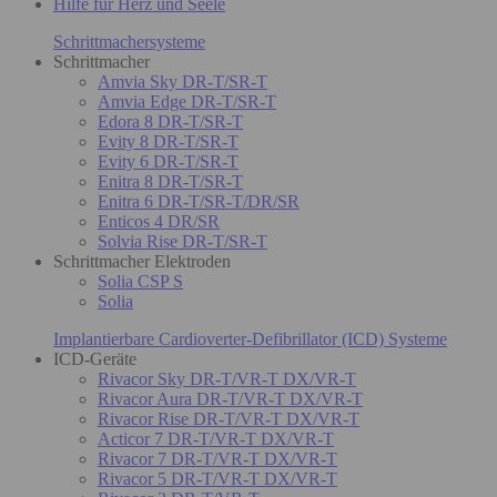
Hilfe für Herz und Seele
Schrittmachersysteme
Schrittmacher
Amvia Sky DR-T/SR-T
Amvia Edge DR-T/SR-T
Edora 8 DR-T/SR-T
Evity 8 DR-T/SR-T
Evity 6 DR-T/SR-T
Enitra 8 DR-T/SR-T
Enitra 6 DR-T/SR-T/DR/SR
Enticos 4 DR/SR
Solvia Rise DR-T/SR-T
Schrittmacher Elektroden
Solia CSP S
Solia
Implantierbare Cardioverter-Defibrillator (ICD) Systeme
ICD-Geräte
Rivacor Sky DR-T/VR-T DX/VR-T
Rivacor Aura DR-T/VR-T DX/VR-T
Rivacor Rise DR-T/VR-T DX/VR-T
Acticor 7 DR-T/VR-T DX/VR-T
Rivacor 7 DR-T/VR-T DX/VR-T
Rivacor 5 DR-T/VR-T DX/VR-T