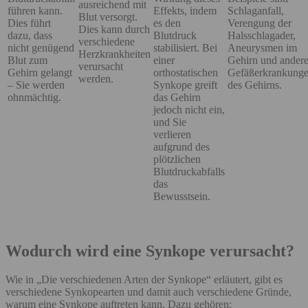
ausreichend mit
führen kann.
Effekts, indem
Schlaganfall,
Blut versorgt.
Dies führt
es den
Verengung der
Dies kann durch
dazu, dass
Blutdruck
Halsschlagader,
verschiedene
nicht genügend
stabilisiert. Bei
Aneurysmen im
Herzkrankheiten
Blut zum
einer
Gehirn und ander
verursacht
Gehirn gelangt
orthostatischen
Gefäßerkrankung
werden.
– Sie werden
Synkope greift
des Gehirns.
ohnmächtig.
das Gehirn
jedoch nicht ein,
und Sie
verlieren
aufgrund des
plötzlichen
Blutdruckabfalls
das
Bewusstsein.
Wodurch wird eine Synkope verursacht?
Wie in „Die verschiedenen Arten der Synkope“ erläutert, gibt es
verschiedene Synkopearten und damit auch verschiedene Gründe,
warum eine Synkope auftreten kann. Dazu gehören: