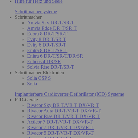
Hilfe für Herz und Seele
Schrittmachersysteme
Schrittmacher
Amvia Sky DR-T/SR-T
Amvia Edge DR-T/SR-T
Edora 8 DR-T/SR-T
Evity 8 DR-T/SR-T
Evity 6 DR-T/SR-T
Enitra 8 DR-T/SR-T
Enitra 6 DR-T/SR-T/DR/SR
Enticos 4 DR/SR
Solvia Rise DR-T/SR-T
Schrittmacher Elektroden
Solia CSP S
Solia
Implantierbare Cardioverter-Defibrillator (ICD) Systeme
ICD-Geräte
Rivacor Sky DR-T/VR-T DX/VR-T
Rivacor Aura DR-T/VR-T DX/VR-T
Rivacor Rise DR-T/VR-T DX/VR-T
Acticor 7 DR-T/VR-T DX/VR-T
Rivacor 7 DR-T/VR-T DX/VR-T
Rivacor 5 DR-T/VR-T DX/VR-T