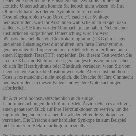
Leben eine oder mehrere Episoden einer Synkope. Ohne eine
ärztliche Untersuchung können Sie jedoch nicht wissen, ob Ihre
Ohnmacht harmlos oder ein Symptom für ein ernstes
Gesundheitsproblem war. Um die Ursache der Synkope
herauszufinden, wird Ihr Arzt Ihnen wahrscheinlich Fragen dazu
stellen, was Sie kurz vor der Ohnmacht getan haben. Neben einer
ausführlichen körperlichen Untersuchung wird Ihr Arzt
höchstwahrscheinlich ein Elektrokardiogramm (EKG) im Liegen
und einen Belastungstest durchführen, um Ihren Herzrhythmus
genauer unter die Lupe zu nehmen. Vielleicht wird er Ihnen auch
einen Kipptisch-Test (TTT) empfehlen. Bei diesem Test werden Sie
an ein EKG- und Blutdruckmessgerät angeschlossen, um zu sehen,
ob sich Ihr Herzrhythmus oder Blutdruck verändert, wenn Sie vom
Liegen in eine aufrechte Position wechseln. Aber selbst mit diesen
Tests ist es manchmal nicht möglich, die Ursache für Ihre Ohnmacht
herauszufinden. In diesen Fällen sind weitere Untersuchungen
erforderlich.
Ihr Arzt wird höchstwahrscheinlich auch einige
Laboruntersuchungen durchführen. Viele Ärzte ziehen es auch vor,
einen genaueren Blick auf Ihre Herzfunktionen zu werfen, um die
zugrunde liegenden Ursachen für wiederkehrende Synkopen zu
verstehen. Die Ursache einer kardialen Synkope ist zum Beispiel
nicht immer im Elektrokardiogramm sichtbar.
Da Herzrhythmusstörungen möglicherweise nur vorübergehend