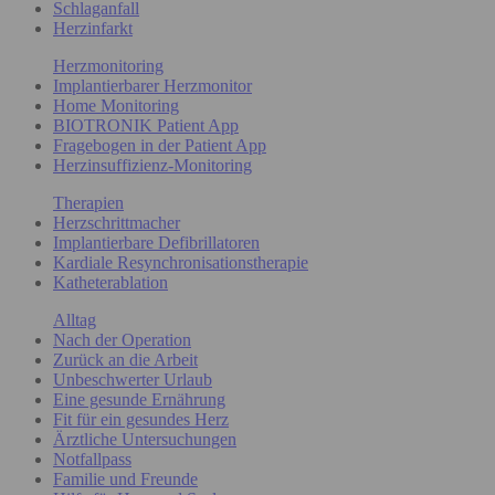
Schlaganfall
Herzinfarkt
Herzmonitoring
Implantierbarer Herzmonitor
Home Monitoring
BIOTRONIK Patient App
Fragebogen in der Patient App
Herzinsuffizienz-Monitoring
Therapien
Herzschrittmacher
Implantierbare Defibrillatoren
Kardiale Resynchronisationstherapie
Katheterablation
Alltag
Nach der Operation
Zurück an die Arbeit
Unbeschwerter Urlaub
Eine gesunde Ernährung
Fit für ein gesundes Herz
Ärztliche Untersuchungen
Notfallpass
Familie und Freunde