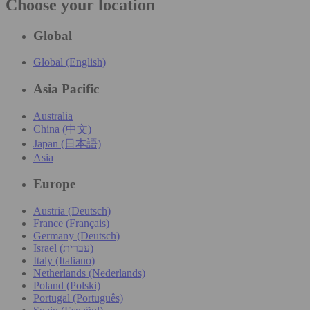
Choose your location
Global
Global (English)
Asia Pacific
Australia
China (中文)
Japan (日本語)
Asia
Europe
Austria (Deutsch)
France (Français)
Germany (Deutsch)
Israel (עִברִית)
Italy (Italiano)
Netherlands (Nederlands)
Poland (Polski)
Portugal (Português)