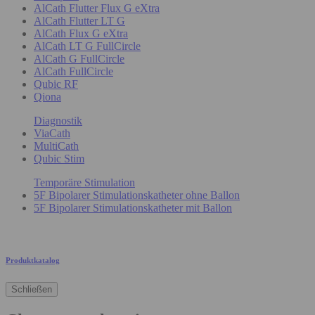
AlCath Flutter Flux G eXtra
AlCath Flutter LT G
AlCath Flux G eXtra
AlCath LT G FullCircle
AlCath G FullCircle
AlCath FullCircle
Qubic RF
Qiona
Diagnostik
ViaCath
MultiCath
Qubic Stim
Temporäre Stimulation
5F Bipolarer Stimulationskatheter ohne Ballon
5F Bipolarer Stimulationskatheter mit Ballon
Produktkatalog
Schließen