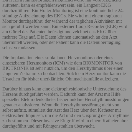
auftreten, kann es empfehlenswert sein, ein Langzeit-EKG
durchzuführen. Ein Holter-Monitoring ist eine kontinuierliche 24-
stündige Aufzeichnung des EKGs. Sie wird mit einem tragbaren
Monitor durchgeführt, der während der täglichen Aktivitäten mit
sich geführt werden kann. Ein externer Loop-Recorder (ELR) wird
am Gürtel des Patienten befestigt und zeichnet das EKG über
mehrere Tage auf. Die Daten können automatisch an den Arzt
übermittelt werden, oder der Patient kann die Datenübertragung
selbst veranlassen.
Die Implantation eines subkutanen Herzmonitors oder eines
einsetzbaren Herzmonitors (ICM) wie dem BIOMONITOR von
BIOTRONIK ist sehr nützlich, um den Herzrhythmus über einen
längeren Zeitraum zu beobachten. Solch ein Herzmonitor kann die
Ursachen für bisher unerklärliche Ohnmachtsanfälle aufzeigen.
Darüber hinaus kann eine elektrophysiologische Untersuchung des
Herzens durchgeführt werden. Dadurch kann der Arzt mit Hilfe
spezieller Elektrodenkatheter bisher unklare Herzrhythmusstörungen
genauer analysieren. Wenn die Herzrhythmusstörung nicht von
selbst auftritt, stimuliert der Arzt das Herz über den Katheter mit
elektrischen Impulsen, um die Art und den Ursprung der Arrhythmie
zu bestimmen. Dieser invasive Eingriff wird in einem Katheterlabor
durchgeführt und mit Röntgenstrahlen überwacht.