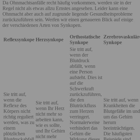
Da Ohnmachtsanfälle recht häufig vorkommen, werden sie in der
Regel nicht als etwas allzu Ernstes angesehen. Leider kann eine
Ohnmacht aber auch auf zugrunde liegende Gesundheitsprobleme
zurückzuführen sein. Werfen wir einen genaueren Blick auf einige
der verschiedenen Arten von Synkopen.
Orthostatische
Zerebrovaskulär
Reflexsynkope
Herzsynkope
Synkope
Synkope
Sie tritt auf,
wenn der
Blutdruck
abfällt, wenn
eine Person
aufsteht. Dies ist
auf die
Schwerkraft
Sie tritt auf,
zurückzuführen,
wenn die
die den
Sie tritt auf, wenn
Sie tritt auf,
Reflexe des
Blutrückfluss
Krankheiten die
wenn Ihr Herz
Körpers nicht
zum Herzen
Blutgefäße im und
nicht mehr so
richtig reguliert
verringert.
um das Gehirn
arbeiten kann,
werden, was zu
Normalerweise
herum
wie es sollte,
einem
verhindert das
beeinträchtigen.
und Ihr Gehirn
plötzlichen
Gehirn die
Die häufigsten
nicht mehr
Blutdruckabfall
Wirkung dieses
Beispiele sind