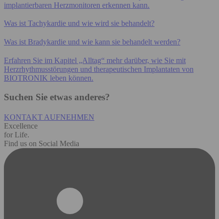
implantierbaren Herzmonitoren erkennen kann.
Was ist Tachykardie und wie wird sie behandelt?
Was ist Bradykardie und wie kann sie behandelt werden?
Erfahren Sie im Kapitel „Alltag“ mehr darüber, wie Sie mit
Herzrhythmusstörungen und therapeutischen Implantaten von
BIOTRONIK leben können.
Suchen Sie etwas anderes?
KONTAKT AUFNEHMEN
Excellence
for Life.
Find us on Social Media