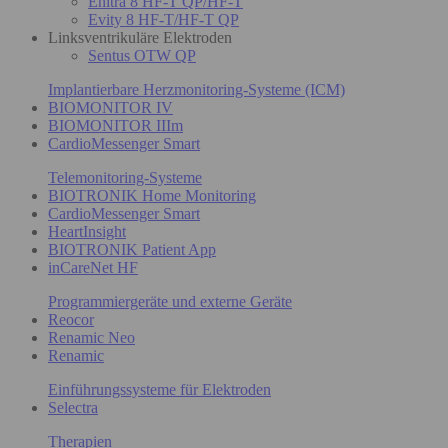
Enitra 8 HF-T QP/HF-T
Evity 8 HF-T/HF-T QP
Linksventrikuläre Elektroden
Sentus OTW QP
Implantierbare Herzmonitoring-Systeme (ICM)
BIOMONITOR IV
BIOMONITOR IIIm
CardioMessenger Smart
Telemonitoring-Systeme
BIOTRONIK Home Monitoring
CardioMessenger Smart
HeartInsight
BIOTRONIK Patient App
inCareNet HF
Programmiergeräte und externe Geräte
Reocor
Renamic Neo
Renamic
Einführungssysteme für Elektroden
Selectra
Therapien