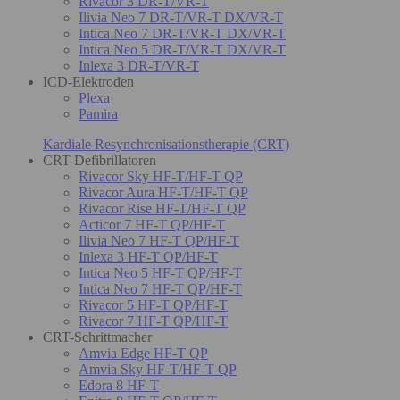
Rivacor 3 DR-T/VR-T
Ilivia Neo 7 DR-T/VR-T DX/VR-T
Intica Neo 7 DR-T/VR-T DX/VR-T
Intica Neo 5 DR-T/VR-T DX/VR-T
Inlexa 3 DR-T/VR-T
ICD-Elektroden
Plexa
Pamira
Kardiale Resynchronisationstherapie (CRT)
CRT-Defibrillatoren
Rivacor Sky HF-T/HF-T QP
Rivacor Aura HF-T/HF-T QP
Rivacor Rise HF-T/HF-T QP
Acticor 7 HF-T QP/HF-T
Ilivia Neo 7 HF-T QP/HF-T
Inlexa 3 HF-T QP/HF-T
Intica Neo 5 HF-T QP/HF-T
Intica Neo 7 HF-T QP/HF-T
Rivacor 5 HF-T QP/HF-T
Rivacor 7 HF-T QP/HF-T
CRT-Schrittmacher
Amvia Edge HF-T QP
Amvia Sky HF-T/HF-T QP
Edora 8 HF-T