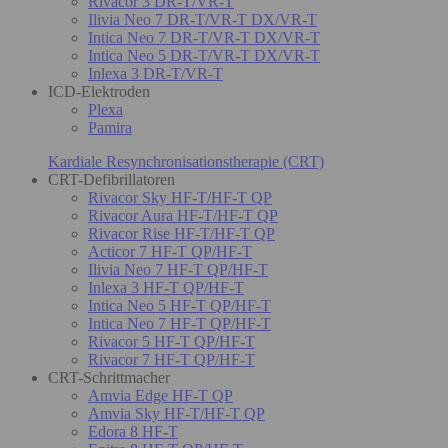
Rivacor 3 DR-T/VR-T
Ilivia Neo 7 DR-T/VR-T DX/VR-T
Intica Neo 7 DR-T/VR-T DX/VR-T
Intica Neo 5 DR-T/VR-T DX/VR-T
Inlexa 3 DR-T/VR-T
ICD-Elektroden
Plexa
Pamira
Kardiale Resynchronisationstherapie (CRT)
CRT-Defibrillatoren
Rivacor Sky HF-T/HF-T QP
Rivacor Aura HF-T/HF-T QP
Rivacor Rise HF-T/HF-T QP
Acticor 7 HF-T QP/HF-T
Ilivia Neo 7 HF-T QP/HF-T
Inlexa 3 HF-T QP/HF-T
Intica Neo 5 HF-T QP/HF-T
Intica Neo 7 HF-T QP/HF-T
Rivacor 5 HF-T QP/HF-T
Rivacor 7 HF-T QP/HF-T
CRT-Schrittmacher
Amvia Edge HF-T QP
Amvia Sky HF-T/HF-T QP
Edora 8 HF-T