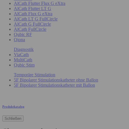
AlCath Flutter Flux G eXtra
AlCath Flutter LT G
AlCath Flux G eXtra
AlCath LT G FullCircle
AlCath G FullCircle
AlCath FullCircle
Qubic RF
Qiona
Diagnostik
ViaCath
MultiCath
Qubic Stim
Temporäre Stimulation
5F Bipolarer Stimulationskatheter ohne Ballon
5F Bipolarer Stimulationskatheter mit Ballon
Produktkatalog
Schließen