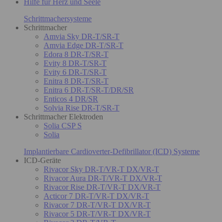
Hilfe für Herz und Seele
Schrittmachersysteme
Schrittmacher
Amvia Sky DR-T/SR-T
Amvia Edge DR-T/SR-T
Edora 8 DR-T/SR-T
Evity 8 DR-T/SR-T
Evity 6 DR-T/SR-T
Enitra 8 DR-T/SR-T
Enitra 6 DR-T/SR-T/DR/SR
Enticos 4 DR/SR
Solvia Rise DR-T/SR-T
Schrittmacher Elektroden
Solia CSP S
Solia
Implantierbare Cardioverter-Defibrillator (ICD) Systeme
ICD-Geräte
Rivacor Sky DR-T/VR-T DX/VR-T
Rivacor Aura DR-T/VR-T DX/VR-T
Rivacor Rise DR-T/VR-T DX/VR-T
Acticor 7 DR-T/VR-T DX/VR-T
Rivacor 7 DR-T/VR-T DX/VR-T
Rivacor 5 DR-T/VR-T DX/VR-T