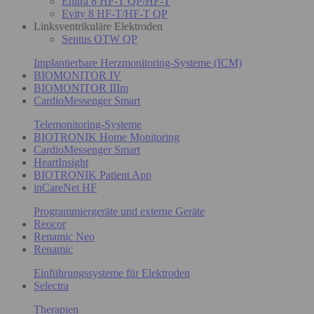
Enitra 8 HF-T QP/HF-T
Evity 8 HF-T/HF-T QP
Linksventrikuläre Elektroden
Sentus OTW QP
Implantierbare Herzmonitoring-Systeme (ICM)
BIOMONITOR IV
BIOMONITOR IIIm
CardioMessenger Smart
Telemonitoring-Systeme
BIOTRONIK Home Monitoring
CardioMessenger Smart
HeartInsight
BIOTRONIK Patient App
inCareNet HF
Programmiergeräte und externe Geräte
Reocor
Renamic Neo
Renamic
Einführungssysteme für Elektroden
Selectra
Therapien