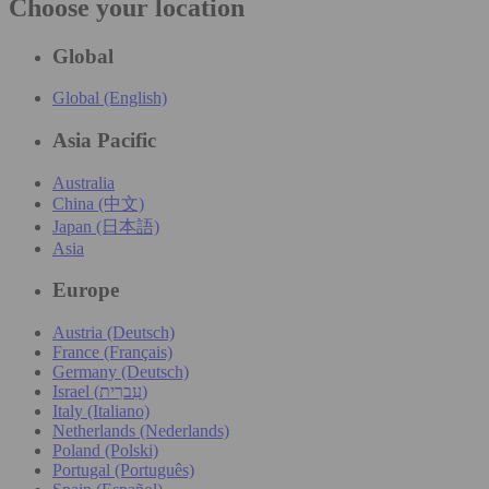
Choose your location
Global
Global (English)
Asia Pacific
Australia
China (中文)
Japan (日本語)
Asia
Europe
Austria (Deutsch)
France (Français)
Germany (Deutsch)
Israel (עִברִית)
Italy (Italiano)
Netherlands (Nederlands)
Poland (Polski)
Portugal (Português)