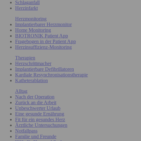
Schlaganfall
Herzinfarkt
Herzmonitoring
Implantierbarer Herzmonitor
Home Monitoring
BIOTRONIK Patient App
Fragebogen in der Patient App
Herzinsuffizienz-Monitoring
Therapien
Herzschrittmacher
Implantierbare Defibrillatoren
Kardiale Resynchronisationstherapie
Katheterablation
Alltag
Nach der Operation
Zurück an die Arbeit
Unbeschwerter Urlaub
Eine gesunde Ernährung
Fit für ein gesundes Herz
Ärztliche Untersuchungen
Notfallpass
Familie und Freunde