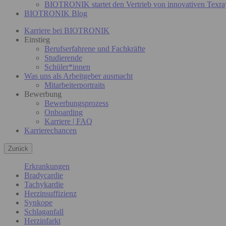
BIOTRONIK startet den Vertrieb von innovativen Texra
BIOTRONIK Blog
Karriere bei BIOTRONIK
Einstieg
Berufserfahrene und Fachkräfte
Studierende
Schüler*innen
Was uns als Arbeitgeber ausmacht
Mitarbeiterportraits
Bewerbung
Bewerbungsprozess
Onboarding
Karriere | FAQ
Karrierechancen
Zurück
Erkrankungen
Bradycardie
Tachykardie
Herzinsuffizienz
Synkope
Schlaganfall
Herzinfarkt