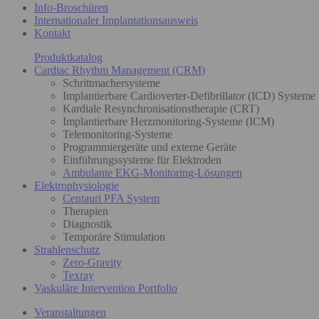
Info-Broschüren
Internationaler Implantationsausweis
Kontakt
Produktkatalog
Cardiac Rhythm Management (CRM)
Schrittmachersysteme
Implantierbare Cardioverter-Defibrillator (ICD) Systeme
Kardiale Resynchronisationstherapie (CRT)
Implantierbare Herzmonitoring-Systeme (ICM)
Telemonitoring-Systeme
Programmiergeräte und externe Geräte
Einführungssysteme für Elektroden
Ambulante EKG-Monitoring-Lösungen
Elektrophysiologie
Centauri PFA System
Therapien
Diagnostik
Temporäre Stimulation
Strahlenschutz
Zero-Gravity
Texray
Vaskuläre Intervention Portfolio
Veranstaltungen