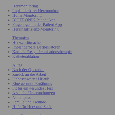
Herzmonitoring
Implantierbarer Herzmonitor
Home Monitoring
BIOTRONIK Patient App
Fragebogen in der Patient App
Herzinsuffizienz-Monitoring
Therapien
Herzschrittmacher
Implantierbare Defibrillatoren
Kardiale Resynchronisationstherapie
Katheterablation
Alltag
Nach der Operation
Zurück an die Arbeit
Unbeschwerter Urlaub
Eine gesunde Ernährung
Fit für ein gesundes Herz
Ärztliche Untersuchungen
Notfallpass
Familie und Freunde
Hilfe für Herz und Seele