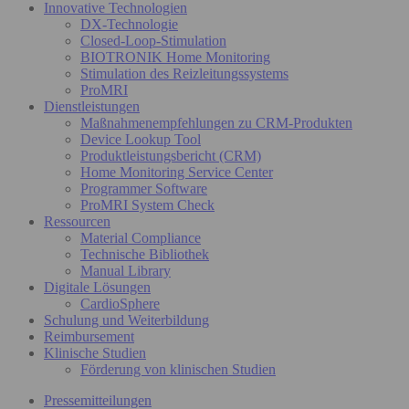
Innovative Technologien
DX-Technologie
Closed-Loop-Stimulation
BIOTRONIK Home Monitoring
Stimulation des Reizleitungssystems
ProMRI
Dienstleistungen
Maßnahmenempfehlungen zu CRM-Produkten
Device Lookup Tool
Produktleistungsbericht (CRM)
Home Monitoring Service Center
Programmer Software
ProMRI System Check
Ressourcen
Material Compliance
Technische Bibliothek
Manual Library
Digitale Lösungen
CardioSphere
Schulung und Weiterbildung
Reimbursement
Klinische Studien
Förderung von klinischen Studien
Pressemitteilungen