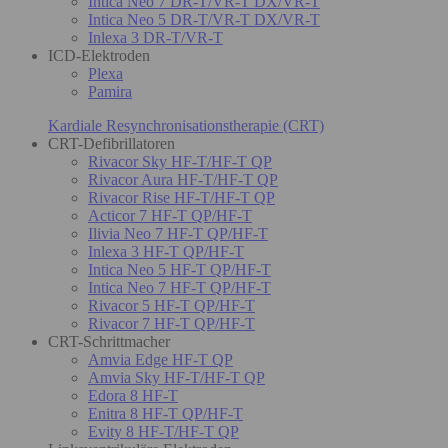
Intica Neo 7 DR-T/VR-T DX/VR-T
Intica Neo 5 DR-T/VR-T DX/VR-T
Inlexa 3 DR-T/VR-T
ICD-Elektroden
Plexa
Pamira
Kardiale Resynchronisationstherapie (CRT)
CRT-Defibrillatoren
Rivacor Sky HF-T/HF-T QP
Rivacor Aura HF-T/HF-T QP
Rivacor Rise HF-T/HF-T QP
Acticor 7 HF-T QP/HF-T
Ilivia Neo 7 HF-T QP/HF-T
Inlexa 3 HF-T QP/HF-T
Intica Neo 5 HF-T QP/HF-T
Intica Neo 7 HF-T QP/HF-T
Rivacor 5 HF-T QP/HF-T
Rivacor 7 HF-T QP/HF-T
CRT-Schrittmacher
Amvia Edge HF-T QP
Amvia Sky HF-T/HF-T QP
Edora 8 HF-T
Enitra 8 HF-T QP/HF-T
Evity 8 HF-T/HF-T QP