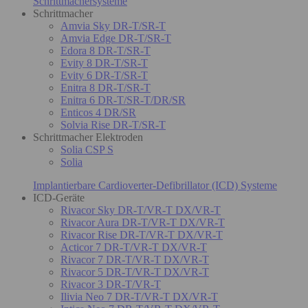
Schrittmachersysteme
Schrittmacher
Amvia Sky DR-T/SR-T
Amvia Edge DR-T/SR-T
Edora 8 DR-T/SR-T
Evity 8 DR-T/SR-T
Evity 6 DR-T/SR-T
Enitra 8 DR-T/SR-T
Enitra 6 DR-T/SR-T/DR/SR
Enticos 4 DR/SR
Solvia Rise DR-T/SR-T
Schrittmacher Elektroden
Solia CSP S
Solia
Implantierbare Cardioverter-Defibrillator (ICD) Systeme
ICD-Geräte
Rivacor Sky DR-T/VR-T DX/VR-T
Rivacor Aura DR-T/VR-T DX/VR-T
Rivacor Rise DR-T/VR-T DX/VR-T
Acticor 7 DR-T/VR-T DX/VR-T
Rivacor 7 DR-T/VR-T DX/VR-T
Rivacor 5 DR-T/VR-T DX/VR-T
Rivacor 3 DR-T/VR-T
Ilivia Neo 7 DR-T/VR-T DX/VR-T