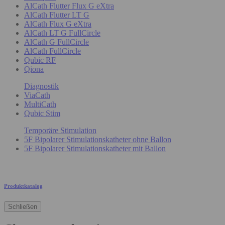
AlCath Flutter Flux G eXtra
AlCath Flutter LT G
AlCath Flux G eXtra
AlCath LT G FullCircle
AlCath G FullCircle
AlCath FullCircle
Qubic RF
Qiona
Diagnostik
ViaCath
MultiCath
Qubic Stim
Temporäre Stimulation
5F Bipolarer Stimulationskatheter ohne Ballon
5F Bipolarer Stimulationskatheter mit Ballon
Produktkatalog
Schließen