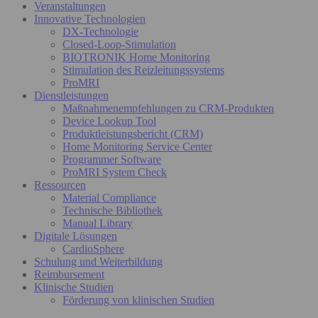
Veranstaltungen
Innovative Technologien
DX-Technologie
Closed-Loop-Stimulation
BIOTRONIK Home Monitoring
Stimulation des Reizleitungssystems
ProMRI
Dienstleistungen
Maßnahmenempfehlungen zu CRM-Produkten
Device Lookup Tool
Produktleistungsbericht (CRM)
Home Monitoring Service Center
Programmer Software
ProMRI System Check
Ressourcen
Material Compliance
Technische Bibliothek
Manual Library
Digitale Lösungen
CardioSphere
Schulung und Weiterbildung
Reimbursement
Klinische Studien
Förderung von klinischen Studien