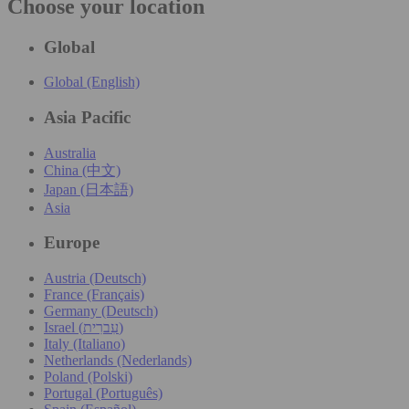
Choose your location
Global
Global (English)
Asia Pacific
Australia
China (中文)
Japan (日本語)
Asia
Europe
Austria (Deutsch)
France (Français)
Germany (Deutsch)
Israel (עִברִית)
Italy (Italiano)
Netherlands (Nederlands)
Poland (Polski)
Portugal (Português)