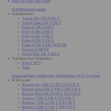
Hilfe für Herz und Seele
Schrittmachersysteme
Schrittmacher
Amvia Sky DR-T/SR-T
Amvia Edge DR-T/SR-T
Edora 8 DR-T/SR-T
Evity 8 DR-T/SR-T
Evity 6 DR-T/SR-T
Enitra 8 DR-T/SR-T
Enitra 6 DR-T/SR-T/DR/SR
Enticos 4 DR/SR
Solvia Rise DR-T/SR-T
Schrittmacher Elektroden
Solia CSP S
Solia
Implantierbare Cardioverter-Defibrillator (ICD) Systeme
ICD-Geräte
Rivacor Sky DR-T/VR-T DX/VR-T
Rivacor Aura DR-T/VR-T DX/VR-T
Rivacor Rise DR-T/VR-T DX/VR-T
Acticor 7 DR-T/VR-T DX/VR-T
Rivacor 7 DR-T/VR-T DX/VR-T
Rivacor 5 DR-T/VR-T DX/VR-T