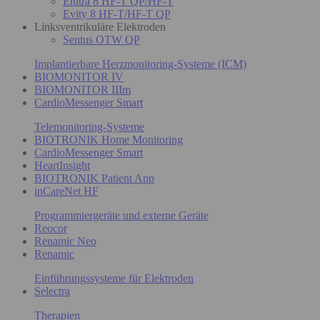
Enitra 8 HF-T QP/HF-T
Evity 8 HF-T/HF-T QP
Linksventrikuläre Elektroden
Sentus OTW QP
Implantierbare Herzmonitoring-Systeme (ICM)
BIOMONITOR IV
BIOMONITOR IIIm
CardioMessenger Smart
Telemonitoring-Systeme
BIOTRONIK Home Monitoring
CardioMessenger Smart
HeartInsight
BIOTRONIK Patient App
inCareNet HF
Programmiergeräte und externe Geräte
Reocor
Renamic Neo
Renamic
Einführungssysteme für Elektroden
Selectra
Therapien