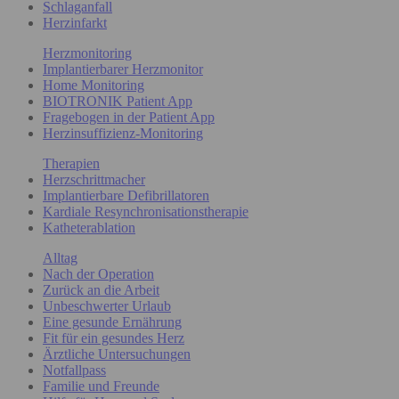
Schlaganfall
Herzinfarkt
Herzmonitoring
Implantierbarer Herzmonitor
Home Monitoring
BIOTRONIK Patient App
Fragebogen in der Patient App
Herzinsuffizienz-Monitoring
Therapien
Herzschrittmacher
Implantierbare Defibrillatoren
Kardiale Resynchronisationstherapie
Katheterablation
Alltag
Nach der Operation
Zurück an die Arbeit
Unbeschwerter Urlaub
Eine gesunde Ernährung
Fit für ein gesundes Herz
Ärztliche Untersuchungen
Notfallpass
Familie und Freunde