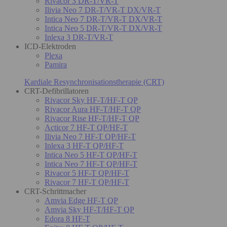
Rivacor 3 DR-T/VR-T
Ilivia Neo 7 DR-T/VR-T DX/VR-T
Intica Neo 7 DR-T/VR-T DX/VR-T
Intica Neo 5 DR-T/VR-T DX/VR-T
Inlexa 3 DR-T/VR-T
ICD-Elektroden
Plexa
Pamira
Kardiale Resynchronisationstherapie (CRT)
CRT-Defibrillatoren
Rivacor Sky HF-T/HF-T QP
Rivacor Aura HF-T/HF-T QP
Rivacor Rise HF-T/HF-T QP
Acticor 7 HF-T QP/HF-T
Ilivia Neo 7 HF-T QP/HF-T
Inlexa 3 HF-T QP/HF-T
Intica Neo 5 HF-T QP/HF-T
Intica Neo 7 HF-T QP/HF-T
Rivacor 5 HF-T QP/HF-T
Rivacor 7 HF-T QP/HF-T
CRT-Schrittmacher
Amvia Edge HF-T QP
Amvia Sky HF-T/HF-T QP
Edora 8 HF-T