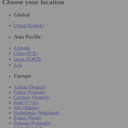
Choose your location
Global
Global (English)
Asia Pacific
Australia
China (中文)
Japan (日本語)
Asia
Europe
Austria (Deutsch)
France (Français)
Germany (Deutsch)
Israel (עִברִית)
Italy (Italiano)
Netherlands (Nederlands)
Poland (Polski)
Portugal (Português)