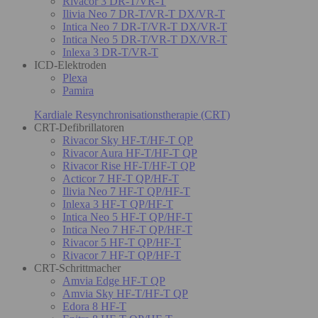
Rivacor 3 DR-T/VR-T
Ilivia Neo 7 DR-T/VR-T DX/VR-T
Intica Neo 7 DR-T/VR-T DX/VR-T
Intica Neo 5 DR-T/VR-T DX/VR-T
Inlexa 3 DR-T/VR-T
ICD-Elektroden
Plexa
Pamira
Kardiale Resynchronisationstherapie (CRT)
CRT-Defibrillatoren
Rivacor Sky HF-T/HF-T QP
Rivacor Aura HF-T/HF-T QP
Rivacor Rise HF-T/HF-T QP
Acticor 7 HF-T QP/HF-T
Ilivia Neo 7 HF-T QP/HF-T
Inlexa 3 HF-T QP/HF-T
Intica Neo 5 HF-T QP/HF-T
Intica Neo 7 HF-T QP/HF-T
Rivacor 5 HF-T QP/HF-T
Rivacor 7 HF-T QP/HF-T
CRT-Schrittmacher
Amvia Edge HF-T QP
Amvia Sky HF-T/HF-T QP
Edora 8 HF-T