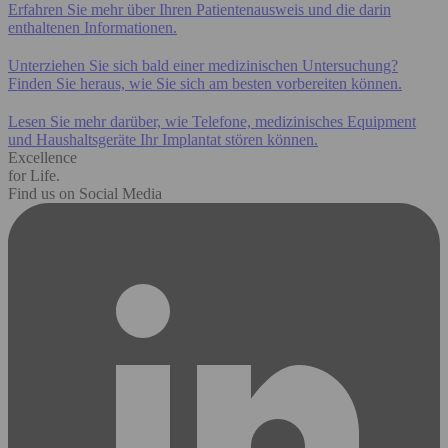
Erfahren Sie mehr über Ihren Patientenausweis und die darin
enthaltenen Informationen.
Unterziehen Sie sich bald einer medizinischen Untersuchung?
Finden Sie heraus, wie Sie sich am besten vorbereiten können.
Lesen Sie mehr darüber, wie Telefone, medizinisches Equipment
und Haushaltsgeräte Ihr Implantat stören können.
Excellence
for Life.
Find us on Social Media