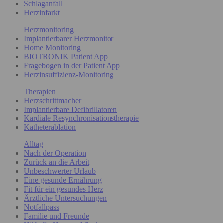
Schlaganfall
Herzinfarkt
Herzmonitoring
Implantierbarer Herzmonitor
Home Monitoring
BIOTRONIK Patient App
Fragebogen in der Patient App
Herzinsuffizienz-Monitoring
Therapien
Herzschrittmacher
Implantierbare Defibrillatoren
Kardiale Resynchronisationstherapie
Katheterablation
Alltag
Nach der Operation
Zurück an die Arbeit
Unbeschwerter Urlaub
Eine gesunde Ernährung
Fit für ein gesundes Herz
Ärztliche Untersuchungen
Notfallpass
Familie und Freunde