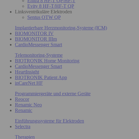
Enitra 8 HF-T QP/HF-T
Evity 8 HF-T/HF-T QP
Linksventrikuläre Elektroden
Sentus OTW QP
Implantierbare Herzmonitoring-Systeme (ICM)
BIOMONITOR IV
BIOMONITOR IIIm
CardioMessenger Smart
Telemonitoring-Systeme
BIOTRONIK Home Monitoring
CardioMessenger Smart
HeartInsight
BIOTRONIK Patient App
inCareNet HF
Programmiergeräte und externe Geräte
Reocor
Renamic Neo
Renamic
Einführungssysteme für Elektroden
Selectra
Therapien