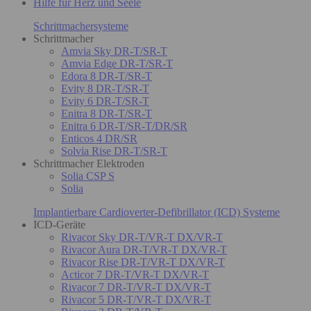
Hilfe für Herz und Seele
Schrittmachersysteme
Schrittmacher
Amvia Sky DR-T/SR-T
Amvia Edge DR-T/SR-T
Edora 8 DR-T/SR-T
Evity 8 DR-T/SR-T
Evity 6 DR-T/SR-T
Enitra 8 DR-T/SR-T
Enitra 6 DR-T/SR-T/DR/SR
Enticos 4 DR/SR
Solvia Rise DR-T/SR-T
Schrittmacher Elektroden
Solia CSP S
Solia
Implantierbare Cardioverter-Defibrillator (ICD) Systeme
ICD-Geräte
Rivacor Sky DR-T/VR-T DX/VR-T
Rivacor Aura DR-T/VR-T DX/VR-T
Rivacor Rise DR-T/VR-T DX/VR-T
Acticor 7 DR-T/VR-T DX/VR-T
Rivacor 7 DR-T/VR-T DX/VR-T
Rivacor 5 DR-T/VR-T DX/VR-T