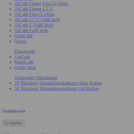
AlCath Flutter Flux G eXtra
AlCath Flutter LT G
AlCath Flux G eXtra
AlCath LT G FullCircle
AlCath G FullCircle
AlCath FullCircle
Qubic RF
Qiona
Diagnostik
ViaCath
MultiCath
Qubic Stim
Temporäre Stimulation
5F Bipolarer Stimulationskatheter ohne Ballon
5F Bipolarer Stimulationskatheter mit Ballon
Produktkatalog
Schließen