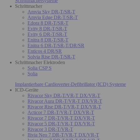
Schrittmachersysteme
Schrittmacher
Amvia Sky DR-T/SR-T
Amvia Edge DR-T/SR-T
Edora 8 DR-T/SR-T
Evity 8 DR-T/SR-T
Evity 6 DR-T/SR-T
Enitra 8 DR-T/SR-T
Enitra 6 DR-T/SR-T/DR/SR
Enticos 4 DR/SR
Solvia Rise DR-T/SR-T
Schrittmacher Elektroden
Solia CSP S
Solia
Implantierbare Cardioverter-Defibrillator (ICD) Systeme
ICD-Geräte
Rivacor Sky DR-T/VR-T DX/VR-T
Rivacor Aura DR-T/VR-T DX/VR-T
Rivacor Rise DR-T/VR-T DX/VR-T
Acticor 7 DR-T/VR-T DX/VR-T
Rivacor 7 DR-T/VR-T DX/VR-T
Rivacor 5 DR-T/VR-T DX/VR-T
Rivacor 3 DR-T/VR-T
Ilivia Neo 7 DR-T/VR-T DX/VR-T