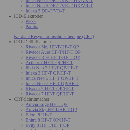
Intica Neo 7 DR-T/VR-T DX/VR-T
Intica Neo 5 DR-T/VR-T DX/VR-T
Inlexa 3 DR-T/VR-T
ICD-Elektroden
Plexa
Pamira
Kardiale Resynchronisationstherapie (CRT)
CRT-Defibrillatoren
Rivacor Sky HF-T/HF-T QP
Rivacor Aura HF-T/HF-T QP
Rivacor Rise HF-T/HF-T QP
Acticor 7 HF-T QP/HF-T
Ilivia Neo 7 HF-T QP/HF-T
Inlexa 3 HF-T QP/HF-T
Intica Neo 5 HF-T QP/HF-T
Intica Neo 7 HF-T QP/HF-T
Rivacor 5 HF-T QP/HF-T
Rivacor 7 HF-T QP/HF-T
CRT-Schrittmacher
Amvia Edge HF-T QP
Amvia Sky HF-T/HF-T QP
Edora 8 HF-T
Enitra 8 HF-T QP/HF-T
Evity 8 HF-T/HF-T QP