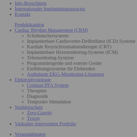
Info-Broschüren
Internationaler Implantationsausweis
Kontakt
Produktkatalog
Cardiac Rhythm Management (CRM)
Schrittmachersysteme
Implantierbare Cardioverter-Defibrillator (ICD) Systeme
Kardiale Resynchronisationstherapie (CRT)
Implantierbare Herzmonitoring-Systeme (ICM)
Telemonitoring-Systeme
Programmiergeräte und externe Geräte
Einführungssysteme für Elektroden
Ambulante EKG-Monitoring-Lösungen
Elektrophysiologie
Centauri PFA System
Therapien
Diagnostik
Temporäre Stimulation
Strahlenschutz
Zero-Gravity
Texray
Vaskuläre Intervention Portfolio
Veranstaltungen