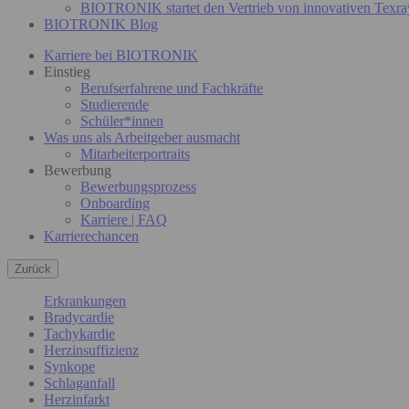
BIOTRONIK startet den Vertrieb von innovativen Texra
BIOTRONIK Blog
Karriere bei BIOTRONIK
Einstieg
Berufserfahrene und Fachkräfte
Studierende
Schüler*innen
Was uns als Arbeitgeber ausmacht
Mitarbeiterportraits
Bewerbung
Bewerbungsprozess
Onboarding
Karriere | FAQ
Karrierechancen
Zurück
Erkrankungen
Bradycardie
Tachykardie
Herzinsuffizienz
Synkope
Schlaganfall
Herzinfarkt