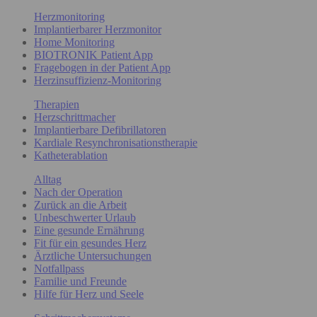
Herzmonitoring
Implantierbarer Herzmonitor
Home Monitoring
BIOTRONIK Patient App
Fragebogen in der Patient App
Herzinsuffizienz-Monitoring
Therapien
Herzschrittmacher
Implantierbare Defibrillatoren
Kardiale Resynchronisationstherapie
Katheterablation
Alltag
Nach der Operation
Zurück an die Arbeit
Unbeschwerter Urlaub
Eine gesunde Ernährung
Fit für ein gesundes Herz
Ärztliche Untersuchungen
Notfallpass
Familie und Freunde
Hilfe für Herz und Seele