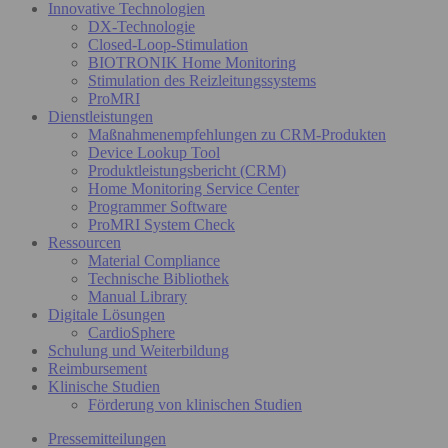
Innovative Technologien
DX-Technologie
Closed-Loop-Stimulation
BIOTRONIK Home Monitoring
Stimulation des Reizleitungssystems
ProMRI
Dienstleistungen
Maßnahmenempfehlungen zu CRM-Produkten
Device Lookup Tool
Produktleistungsbericht (CRM)
Home Monitoring Service Center
Programmer Software
ProMRI System Check
Ressourcen
Material Compliance
Technische Bibliothek
Manual Library
Digitale Lösungen
CardioSphere
Schulung und Weiterbildung
Reimbursement
Klinische Studien
Förderung von klinischen Studien
Pressemitteilungen