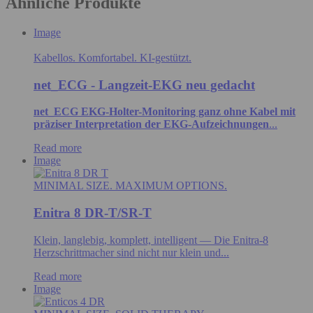
Ähnliche Produkte
Image
Kabellos. Komfortabel. KI-gestützt.
net_ECG - Langzeit-EKG neu gedacht
net_ECG EKG-Holter-Monitoring ganz ohne Kabel mit
präziser Interpretation der EKG-Aufzeichnungen
...
Read more
Image
MINIMAL SIZE. MAXIMUM OPTIONS.
Enitra 8 DR-T/SR-T
Klein, langlebig, komplett, intelligent — Die Enitra-8
Herzschrittmacher sind nicht nur klein und...
Read more
Image