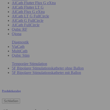
AlCath Flutter Flux G eXtra
AlCath Flutter LT G
AlCath Flux G eXtra
AlCath LT G FullCircle
AlCath G FullCircle
AlCath FullCircle
Qubic RF
Qiona
Diagnostik
ViaCath
MultiCath
Qubic Stim
Temporäre Stimulation
5F Bipolarer Stimulationskatheter ohne Ballon
5F Bipolarer Stimulationskatheter mit Ballon
Produktkatalog
Schließen