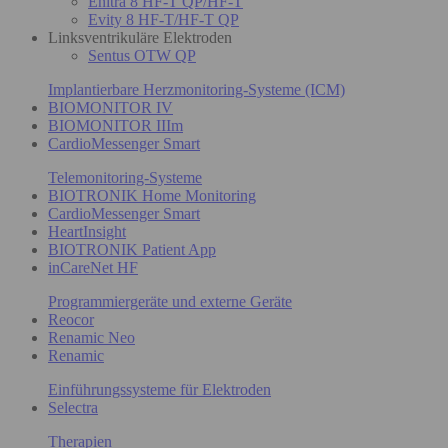
Enitra 8 HF-T QP/HF-T
Evity 8 HF-T/HF-T QP
Linksventrikuläre Elektroden
Sentus OTW QP
Implantierbare Herzmonitoring-Systeme (ICM)
BIOMONITOR IV
BIOMONITOR IIIm
CardioMessenger Smart
Telemonitoring-Systeme
BIOTRONIK Home Monitoring
CardioMessenger Smart
HeartInsight
BIOTRONIK Patient App
inCareNet HF
Programmiergeräte und externe Geräte
Reocor
Renamic Neo
Renamic
Einführungssysteme für Elektroden
Selectra
Therapien