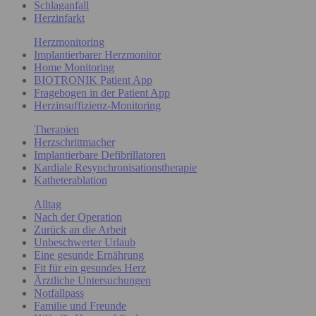
Schlaganfall
Herzinfarkt
Herzmonitoring
Implantierbarer Herzmonitor
Home Monitoring
BIOTRONIK Patient App
Fragebogen in der Patient App
Herzinsuffizienz-Monitoring
Therapien
Herzschrittmacher
Implantierbare Defibrillatoren
Kardiale Resynchronisationstherapie
Katheterablation
Alltag
Nach der Operation
Zurück an die Arbeit
Unbeschwerter Urlaub
Eine gesunde Ernährung
Fit für ein gesundes Herz
Ärztliche Untersuchungen
Notfallpass
Familie und Freunde