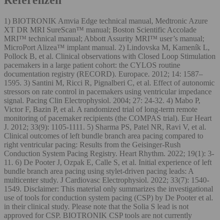
1) BIOTRONIK Amvia Edge technical manual, Medtronic Azure
XT DR MRI SureScan™ manual; Boston Scientific Accolade
MRI™ technical manual; Abbott Assurity MRI™ user’s manual;
MicroPort Alizea™ implant manual. 2) Lindovska M, Kameník L,
Pollock B, et al. Clinical observations with Closed Loop Stimulation
pacemakers in a large patient cohort: the CYLOS routine
documentation registry (RECORD). Europace. 2012; 14: 1587–
1595. 3) Santini M, Ricci R, Pignalberi C, et al. Effect of autonomic
stressors on rate control in pacemakers using ventricular impedance
signal. Pacing Clin Electrophysiol. 2004; 27: 24-32. 4) Mabo P,
Victor F, Bazin P, et al. A randomized trial of long-term remote
monitoring of pacemaker recipients (the COMPAS trial). Eur Heart
J. 2012; 33(9): 1105-1111. 5) Sharma PS, Patel NR, Ravi V, et al.
Clinical outcomes of left bundle branch area pacing compared to
right ventricular pacing: Results from the Geisinger-Rush
Conduction System Pacing Registry. Heart Rhythm. 2022; 19(1): 3-
11. 6) De Pooter J, Ozpak E, Calle S, et al. Initial experience of left
bundle branch area pacing using stylet-driven pacing leads: A
multicenter study. J Cardiovasc Electrophysiol. 2022; 33(7): 1540-
1549. Disclaimer: This material only summarizes the investigational
use of tools for conduction system pacing (CSP) by De Pooter et al.
in their clinical study. Please note that the Solia S lead is not
approved for CSP. BIOTRONIK CSP tools are not currently