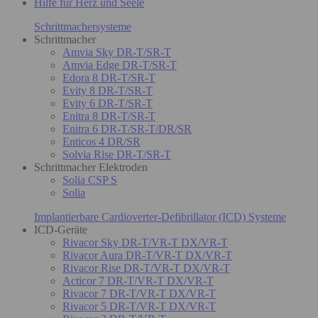
Hilfe für Herz und Seele
Schrittmachersysteme
Schrittmacher
Amvia Sky DR-T/SR-T
Amvia Edge DR-T/SR-T
Edora 8 DR-T/SR-T
Evity 8 DR-T/SR-T
Evity 6 DR-T/SR-T
Enitra 8 DR-T/SR-T
Enitra 6 DR-T/SR-T/DR/SR
Enticos 4 DR/SR
Solvia Rise DR-T/SR-T
Schrittmacher Elektroden
Solia CSP S
Solia
Implantierbare Cardioverter-Defibrillator (ICD) Systeme
ICD-Geräte
Rivacor Sky DR-T/VR-T DX/VR-T
Rivacor Aura DR-T/VR-T DX/VR-T
Rivacor Rise DR-T/VR-T DX/VR-T
Acticor 7 DR-T/VR-T DX/VR-T
Rivacor 7 DR-T/VR-T DX/VR-T
Rivacor 5 DR-T/VR-T DX/VR-T