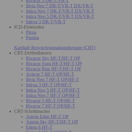
Rivacor 3 DR-T/VR-T
Ilivia Neo 7 DR-T/VR-T DX/VR-T
Intica Neo 7 DR-T/VR-T DX/VR-T
Intica Neo 5 DR-T/VR-T DX/VR-T
Inlexa 3 DR-T/VR-T
ICD-Elektroden
Plexa
Pamira
Kardiale Resynchronisationstherapie (CRT)
CRT-Defibrillatoren
Rivacor Sky HF-T/HF-T QP
Rivacor Aura HF-T/HF-T QP
Rivacor Rise HF-T/HF-T QP
Acticor 7 HF-T QP/HF-T
Ilivia Neo 7 HF-T QP/HF-T
Inlexa 3 HF-T QP/HF-T
Intica Neo 5 HF-T QP/HF-T
Intica Neo 7 HF-T QP/HF-T
Rivacor 5 HF-T QP/HF-T
Rivacor 7 HF-T QP/HF-T
CRT-Schrittmacher
Amvia Edge HF-T QP
Amvia Sky HF-T/HF-T QP
Edora 8 HF-T