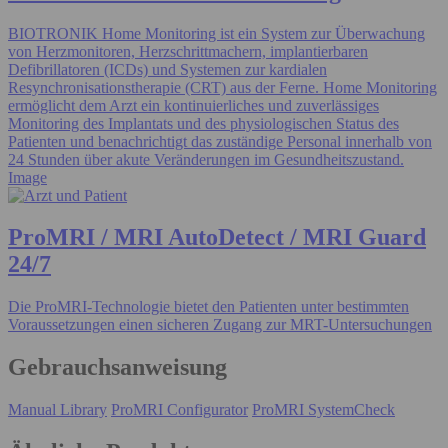
BIOTRONIK Home Monitoring ist ein System zur Überwachung
von Herzmonitoren, Herzschrittmachern, implantierbaren
Defibrillatoren (ICDs) und Systemen zur kardialen
Resynchronisationstherapie (CRT) aus der Ferne. Home Monitoring
ermöglicht dem Arzt ein kontinuierliches und zuverlässiges
Monitoring des Implantats und des physiologischen Status des
Patienten und benachrichtigt das zuständige Personal innerhalb von
24 Stunden über akute Veränderungen im Gesundheitszustand.
Image
ProMRI / MRI AutoDetect / MRI Guard
24/7
Die ProMRI-Technologie bietet den Patienten unter bestimmten
Voraussetzungen einen sicheren Zugang zur MRT-Untersuchungen
Gebrauchsanweisung
Manual Library
ProMRI Configurator
ProMRI SystemCheck