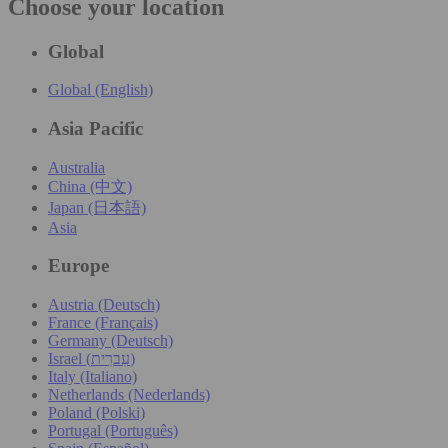
Choose your location
Global
Global (English)
Asia Pacific
Australia
China (中文)
Japan (日本語)
Asia
Europe
Austria (Deutsch)
France (Français)
Germany (Deutsch)
Israel (עִברִית)
Italy (Italiano)
Netherlands (Nederlands)
Poland (Polski)
Portugal (Português)