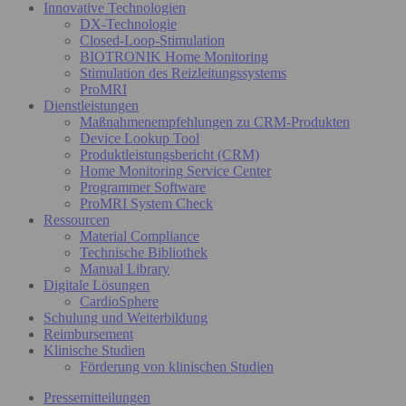
Innovative Technologien
DX-Technologie
Closed-Loop-Stimulation
BIOTRONIK Home Monitoring
Stimulation des Reizleitungssystems
ProMRI
Dienstleistungen
Maßnahmenempfehlungen zu CRM-Produkten
Device Lookup Tool
Produktleistungsbericht (CRM)
Home Monitoring Service Center
Programmer Software
ProMRI System Check
Ressourcen
Material Compliance
Technische Bibliothek
Manual Library
Digitale Lösungen
CardioSphere
Schulung und Weiterbildung
Reimbursement
Klinische Studien
Förderung von klinischen Studien
Pressemitteilungen