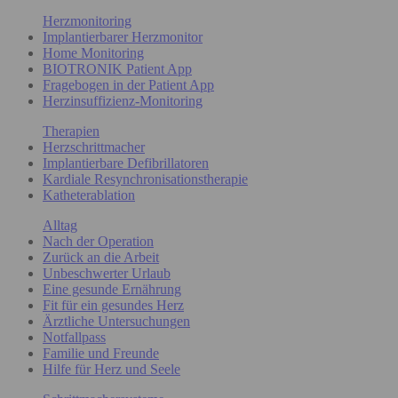
Herzmonitoring
Implantierbarer Herzmonitor
Home Monitoring
BIOTRONIK Patient App
Fragebogen in der Patient App
Herzinsuffizienz-Monitoring
Therapien
Herzschrittmacher
Implantierbare Defibrillatoren
Kardiale Resynchronisationstherapie
Katheterablation
Alltag
Nach der Operation
Zurück an die Arbeit
Unbeschwerter Urlaub
Eine gesunde Ernährung
Fit für ein gesundes Herz
Ärztliche Untersuchungen
Notfallpass
Familie und Freunde
Hilfe für Herz und Seele