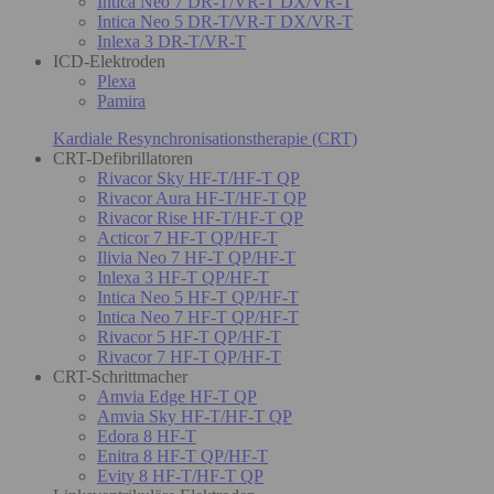
Intica Neo 7 DR-T/VR-T DX/VR-T
Intica Neo 5 DR-T/VR-T DX/VR-T
Inlexa 3 DR-T/VR-T
ICD-Elektroden
Plexa
Pamira
Kardiale Resynchronisationstherapie (CRT)
CRT-Defibrillatoren
Rivacor Sky HF-T/HF-T QP
Rivacor Aura HF-T/HF-T QP
Rivacor Rise HF-T/HF-T QP
Acticor 7 HF-T QP/HF-T
Ilivia Neo 7 HF-T QP/HF-T
Inlexa 3 HF-T QP/HF-T
Intica Neo 5 HF-T QP/HF-T
Intica Neo 7 HF-T QP/HF-T
Rivacor 5 HF-T QP/HF-T
Rivacor 7 HF-T QP/HF-T
CRT-Schrittmacher
Amvia Edge HF-T QP
Amvia Sky HF-T/HF-T QP
Edora 8 HF-T
Enitra 8 HF-T QP/HF-T
Evity 8 HF-T/HF-T QP