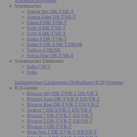
Schrittmachersysteme
Schrittmacher
Amvia Sky DR-T/SR-T
Amvia Edge DR-T/SR-T
Edora 8 DR-T/SR-T
Evity 8 DR-T/SR-T
Evity 6 DR-T/SR-T
Enitra 8 DR-T/SR-T
Enitra 6 DR-T/SR-T/DR/SR
Enticos 4 DR/SR
Solvia Rise DR-T/SR-T
Schrittmacher Elektroden
Solia CSP S
Solia
Implantierbare Cardioverter-Defibrillator (ICD) Systeme
ICD-Geräte
Rivacor Sky DR-T/VR-T DX/VR-T
Rivacor Aura DR-T/VR-T DX/VR-T
Rivacor Rise DR-T/VR-T DX/VR-T
Acticor 7 DR-T/VR-T DX/VR-T
Rivacor 7 DR-T/VR-T DX/VR-T
Rivacor 5 DR-T/VR-T DX/VR-T
Rivacor 3 DR-T/VR-T
Ilivia Neo 7 DR-T/VR-T DX/VR-T