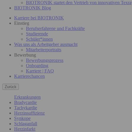
BIOTRONIK startet den Vertrieb von innovativen Texra
BIOTRONIK Blog
Karriere bei BIOTRONIK
Einstieg
Berufserfahrene und Fachkräfte
Studierende
Schüler*innen
Was uns als Arbeitgeber ausmacht
Mitarbeiterportraits
Bewerbung
Bewerbungsprozess
Onboarding
Karriere | FAQ
Karrierechancen
Zurück
Erkrankungen
Bradycardie
Tachykardie
Herzinsuffizienz
Synkope
Schlaganfall
Herzinfarkt