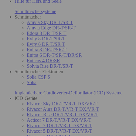
Hilfe für Herz und Seele
Schrittmachersysteme
Schrittmacher
Amvia Sky DR-T/SR-T
Amvia Edge DR-T/SR-T
Edora 8 DR-T/SR-T
Evity 8 DR-T/SR-T
Evity 6 DR-T/SR-T
Enitra 8 DR-T/SR-T
Enitra 6 DR-T/SR-T/DR/SR
Enticos 4 DR/SR
Solvia Rise DR-T/SR-T
Schrittmacher Elektroden
Solia CSP S
Solia
Implantierbare Cardioverter-Defibrillator (ICD) Systeme
ICD-Geräte
Rivacor Sky DR-T/VR-T DX/VR-T
Rivacor Aura DR-T/VR-T DX/VR-T
Rivacor Rise DR-T/VR-T DX/VR-T
Acticor 7 DR-T/VR-T DX/VR-T
Rivacor 7 DR-T/VR-T DX/VR-T
Rivacor 5 DR-T/VR-T DX/VR-T