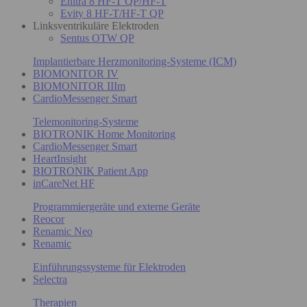
Enitra 8 HF-T QP/HF-T
Evity 8 HF-T/HF-T QP
Linksventrikuläre Elektroden
Sentus OTW QP
Implantierbare Herzmonitoring-Systeme (ICM)
BIOMONITOR IV
BIOMONITOR IIIm
CardioMessenger Smart
Telemonitoring-Systeme
BIOTRONIK Home Monitoring
CardioMessenger Smart
HeartInsight
BIOTRONIK Patient App
inCareNet HF
Programmiergeräte und externe Geräte
Reocor
Renamic Neo
Renamic
Einführungssysteme für Elektroden
Selectra
Therapien