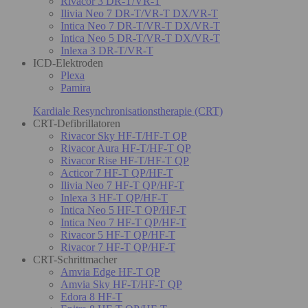
Rivacor 3 DR-T/VR-T
Ilivia Neo 7 DR-T/VR-T DX/VR-T
Intica Neo 7 DR-T/VR-T DX/VR-T
Intica Neo 5 DR-T/VR-T DX/VR-T
Inlexa 3 DR-T/VR-T
ICD-Elektroden
Plexa
Pamira
Kardiale Resynchronisationstherapie (CRT)
CRT-Defibrillatoren
Rivacor Sky HF-T/HF-T QP
Rivacor Aura HF-T/HF-T QP
Rivacor Rise HF-T/HF-T QP
Acticor 7 HF-T QP/HF-T
Ilivia Neo 7 HF-T QP/HF-T
Inlexa 3 HF-T QP/HF-T
Intica Neo 5 HF-T QP/HF-T
Intica Neo 7 HF-T QP/HF-T
Rivacor 5 HF-T QP/HF-T
Rivacor 7 HF-T QP/HF-T
CRT-Schrittmacher
Amvia Edge HF-T QP
Amvia Sky HF-T/HF-T QP
Edora 8 HF-T