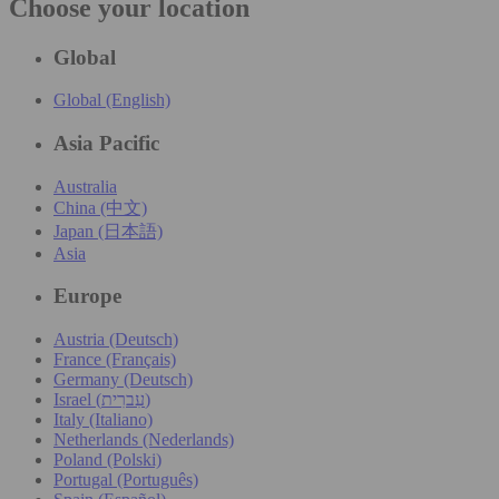
Choose your location
Global
Global (English)
Asia Pacific
Australia
China (中文)
Japan (日本語)
Asia
Europe
Austria (Deutsch)
France (Français)
Germany (Deutsch)
Israel (עִברִית)
Italy (Italiano)
Netherlands (Nederlands)
Poland (Polski)
Portugal (Português)