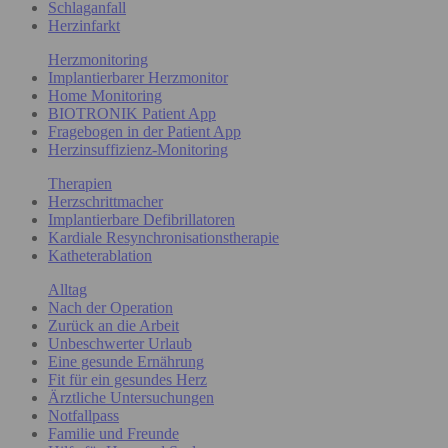
Schlaganfall
Herzinfarkt
Herzmonitoring
Implantierbarer Herzmonitor
Home Monitoring
BIOTRONIK Patient App
Fragebogen in der Patient App
Herzinsuffizienz-Monitoring
Therapien
Herzschrittmacher
Implantierbare Defibrillatoren
Kardiale Resynchronisationstherapie
Katheterablation
Alltag
Nach der Operation
Zurück an die Arbeit
Unbeschwerter Urlaub
Eine gesunde Ernährung
Fit für ein gesundes Herz
Ärztliche Untersuchungen
Notfallpass
Familie und Freunde