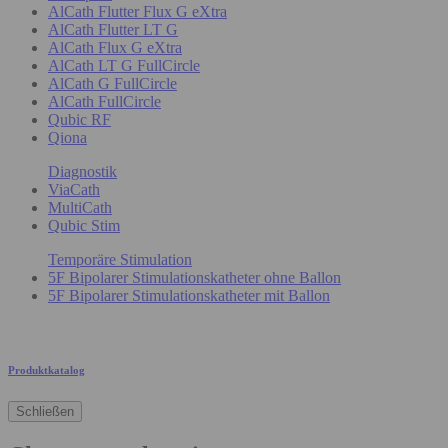
AlCath Flutter Flux G eXtra
AlCath Flutter LT G
AlCath Flux G eXtra
AlCath LT G FullCircle
AlCath G FullCircle
AlCath FullCircle
Qubic RF
Qiona
Diagnostik
ViaCath
MultiCath
Qubic Stim
Temporäre Stimulation
5F Bipolarer Stimulationskatheter ohne Ballon
5F Bipolarer Stimulationskatheter mit Ballon
Produktkatalog
Schließen