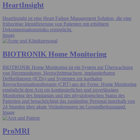
HeartInsight
HeartInsight ist eine Heart Failure Management Solution, die eine
frühzeitige Identifizierung von Patienten mit erhöhtem
Dekompensationsrisiko ermöglicht.
Image
BIOTRONIK Home Monitoring
BIOTRONIK Home Monitoring ist ein System zur Überwachung
von Herzmonitoren, Herzschrittmachern, implantierbaren
Defibrillatoren (ICDs) und Systemen zur kardialen
Resynchronisationstherapie (CRT) aus der Ferne. Home Monitoring
ermöglicht dem Arzt ein kontinuierliches und zuverlässiges
Monitoring des Implantats und des physiologischen Status des
Patienten und benachrichtigt das zuständige Personal innerhalb von
24 Stunden über akute Veränderungen im Gesundheitszustand.
Image
ProMRI