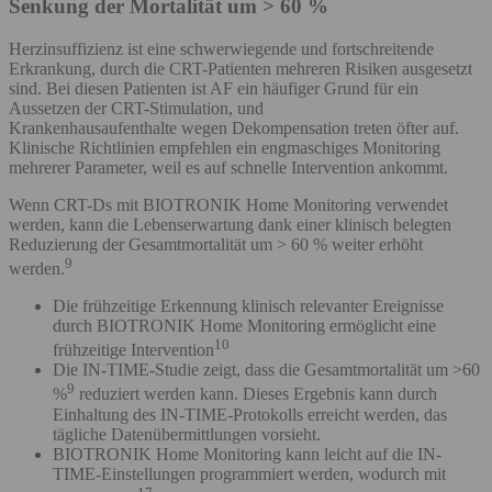
Senkung der Mortalität um > 60 %
Herzinsuffizienz ist eine schwerwiegende und fortschreitende
Erkrankung, durch die CRT-Patienten mehreren Risiken ausgesetzt
sind. Bei diesen Patienten ist AF ein häufiger Grund für ein
Aussetzen der CRT-Stimulation, und
Krankenhausaufenthalte wegen Dekompensation treten öfter auf.
Klinische Richtlinien empfehlen ein engmaschiges Monitoring
mehrerer Parameter, weil es auf schnelle Intervention ankommt.
Wenn CRT-Ds mit BIOTRONIK Home Monitoring verwendet
werden, kann die Lebenserwartung dank einer klinisch belegten
Reduzierung der Gesamtmortalität um > 60 % weiter erhöht
9
werden.
Die frühzeitige Erkennung klinisch relevanter Ereignisse
durch BIOTRONIK Home Monitoring ermöglicht eine
10
frühzeitige Intervention
Die IN-TIME-Studie zeigt, dass die Gesamtmortalität um >60
9
%
reduziert werden kann. Dieses Ergebnis kann durch
Einhaltung des IN-TIME-Protokolls erreicht werden, das
tägliche Datenübermittlungen vorsieht.
BIOTRONIK Home Monitoring kann leicht auf die IN-
TIME-Einstellungen programmiert werden, wodurch mit