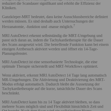
reduziert die Scandauer signifikant und erhöht die Effizienz der
Kliniken.
Ganzkörper-MRT bedeutet, dass keine Ausschlussbereiche definiert
werden müssen. Es sind deshalb auch Untersuchungen der
7
Herzanatomie, -funktion und -masse möglich.
MRI AutoDetect erkennt selbstständig die MRT-Umgebung und
passt sich daran an, indem die Tachykardietherapie für die Dauer
des Scans ausgesetzt wird. Die betreffende Funktion kann bei einem
einzigen Arztbesuch aktiviert werden und öffnet ein 14-Tage-
Planungsfenster.
MRI AutoDetect ist eine sensorbasierte Technologie, die eine
optimale Therapie sicherstellt und MRT-Workflows optimiert.
Wenn aktiviert, erkennt MRI AutoDetect 14 Tage lang automatisch
MR-Umgebungen. Die Aktivierung und Deaktivierung des MRT-
Modus erfolgt automatisch. Dadurch bleibt die Aussetzung der
Tachykardietherapie auf die kurze, tatsächliche Dauer des Scans
beschränkt.
MRI AutoDetect kann bis zu 14 Tage aktiviert bleiben, so dass
mehrere Scans möglich sind und Flexibilität hinsichtlich Zeit und
Ort besteht. Nach dem Scan wird ein vollständiger Home-