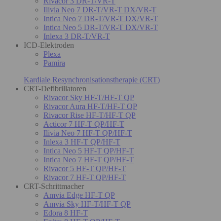
Rivacor 3 DR-T/VR-T
Ilivia Neo 7 DR-T/VR-T DX/VR-T
Intica Neo 7 DR-T/VR-T DX/VR-T
Intica Neo 5 DR-T/VR-T DX/VR-T
Inlexa 3 DR-T/VR-T
ICD-Elektroden
Plexa
Pamira
Kardiale Resynchronisationstherapie (CRT)
CRT-Defibrillatoren
Rivacor Sky HF-T/HF-T QP
Rivacor Aura HF-T/HF-T QP
Rivacor Rise HF-T/HF-T QP
Acticor 7 HF-T QP/HF-T
Ilivia Neo 7 HF-T QP/HF-T
Inlexa 3 HF-T QP/HF-T
Intica Neo 5 HF-T QP/HF-T
Intica Neo 7 HF-T QP/HF-T
Rivacor 5 HF-T QP/HF-T
Rivacor 7 HF-T QP/HF-T
CRT-Schrittmacher
Amvia Edge HF-T QP
Amvia Sky HF-T/HF-T QP
Edora 8 HF-T