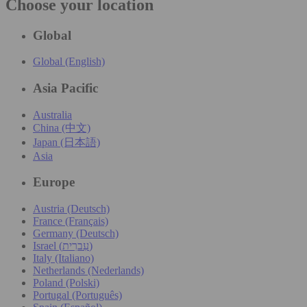
Choose your location
Global
Global (English)
Asia Pacific
Australia
China (中文)
Japan (日本語)
Asia
Europe
Austria (Deutsch)
France (Français)
Germany (Deutsch)
Israel (עִברִית)
Italy (Italiano)
Netherlands (Nederlands)
Poland (Polski)
Portugal (Português)