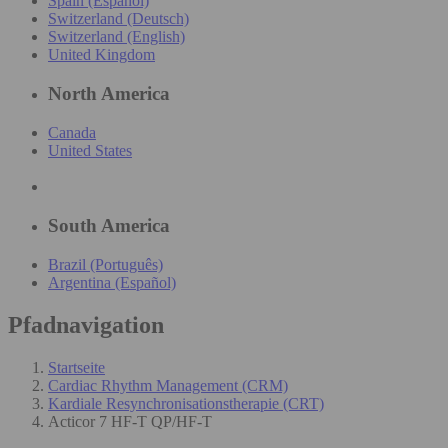
Spain (Español)
Switzerland (Deutsch)
Switzerland (English)
United Kingdom
North America
Canada
United States
South America
Brazil (Português)
Argentina (Español)
Pfadnavigation
Startseite
Cardiac Rhythm Management (CRM)
Kardiale Resynchronisationstherapie (CRT)
Acticor 7 HF-T QP/HF-T