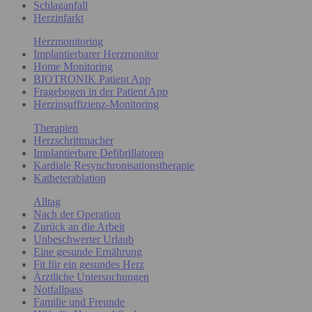
Schlaganfall
Herzinfarkt
Herzmonitoring
Implantierbarer Herzmonitor
Home Monitoring
BIOTRONIK Patient App
Fragebogen in der Patient App
Herzinsuffizienz-Monitoring
Therapien
Herzschrittmacher
Implantierbare Defibrillatoren
Kardiale Resynchronisationstherapie
Katheterablation
Alltag
Nach der Operation
Zurück an die Arbeit
Unbeschwerter Urlaub
Eine gesunde Ernährung
Fit für ein gesundes Herz
Ärztliche Untersuchungen
Notfallpass
Familie und Freunde