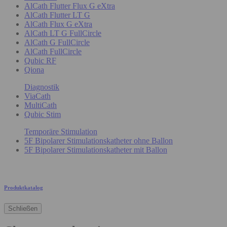
AlCath Flutter Flux G eXtra
AlCath Flutter LT G
AlCath Flux G eXtra
AlCath LT G FullCircle
AlCath G FullCircle
AlCath FullCircle
Qubic RF
Qiona
Diagnostik
ViaCath
MultiCath
Qubic Stim
Temporäre Stimulation
5F Bipolarer Stimulationskatheter ohne Ballon
5F Bipolarer Stimulationskatheter mit Ballon
Produktkatalog
Schließen