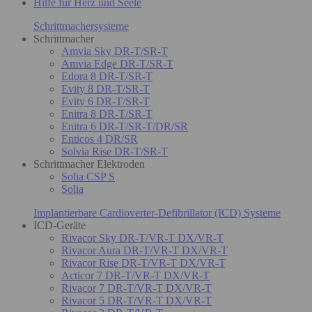
Hilfe für Herz und Seele
Schrittmachersysteme
Schrittmacher
Amvia Sky DR-T/SR-T
Amvia Edge DR-T/SR-T
Edora 8 DR-T/SR-T
Evity 8 DR-T/SR-T
Evity 6 DR-T/SR-T
Enitra 8 DR-T/SR-T
Enitra 6 DR-T/SR-T/DR/SR
Enticos 4 DR/SR
Solvia Rise DR-T/SR-T
Schrittmacher Elektroden
Solia CSP S
Solia
Implantierbare Cardioverter-Defibrillator (ICD) Systeme
ICD-Geräte
Rivacor Sky DR-T/VR-T DX/VR-T
Rivacor Aura DR-T/VR-T DX/VR-T
Rivacor Rise DR-T/VR-T DX/VR-T
Acticor 7 DR-T/VR-T DX/VR-T
Rivacor 7 DR-T/VR-T DX/VR-T
Rivacor 5 DR-T/VR-T DX/VR-T