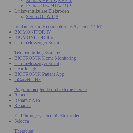
Enitra 8 HF-T QP/HF-T
Evity 8 HF-T/HF-T QP
Linksventrikuläre Elektroden
Sentus OTW QP
Implantierbare Herzmonitoring-Systeme (ICM)
BIOMONITOR IV
BIOMONITOR IIIm
CardioMessenger Smart
Telemonitoring-Systeme
BIOTRONIK Home Monitoring
CardioMessenger Smart
HeartInsight
BIOTRONIK Patient App
inCareNet HF
Programmiergeräte und externe Geräte
Reocor
Renamic Neo
Renamic
Einführungssysteme für Elektroden
Selectra
Therapien