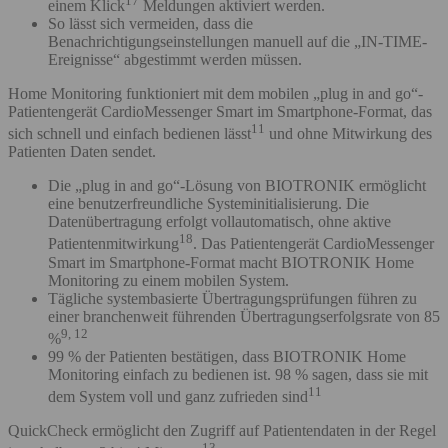
17
einem Klick
Meldungen aktiviert werden.
So lässt sich vermeiden, dass die
Benachrichtigungseinstellungen manuell auf die „IN-TIME-
Ereignisse“ abgestimmt werden müssen.
Home Monitoring funktioniert mit dem mobilen „plug in and go“-
Patientengerät CardioMessenger Smart im Smartphone-Format, das
11
sich schnell und einfach bedienen lässt
und ohne Mitwirkung des
Patienten Daten sendet.
Die „plug in and go“-Lösung von BIOTRONIK ermöglicht
eine benutzerfreundliche Systeminitialisierung. Die
Datenübertragung erfolgt vollautomatisch, ohne aktive
18
Patientenmitwirkung
. Das Patientengerät CardioMessenger
Smart im Smartphone-Format macht BIOTRONIK Home
Monitoring zu einem mobilen System.
Tägliche systembasierte Übertragungsprüfungen führen zu
einer branchenweit führenden Übertragungserfolgsrate von 85
9, 12
%
99 % der Patienten bestätigen, dass BIOTRONIK Home
Monitoring einfach zu bedienen ist. 98 % sagen, dass sie mit
11
dem System voll und ganz zufrieden sind
QuickCheck ermöglicht den Zugriff auf Patientendaten in der Regel
13