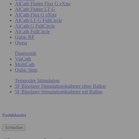
AlCath Flutter Flux G eXtra
AlCath Flutter LT G
AlCath Flux G eXtra
AlCath LT G FullCircle
AlCath G FullCircle
AlCath FullCircle
Qubic RF
Qiona
Diagnostik
ViaCath
MultiCath
Qubic Stim
Temporäre Stimulation
5F Bipolarer Stimulationskatheter ohne Ballon
5F Bipolarer Stimulationskatheter mit Ballon
Produktkatalog
Schließen