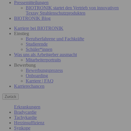
Pressemitteilungen
BIOTRONIK startet den Vertrieb von innovativen
Texray Strahlenschutzprodukten
BIOTRONIK Blog
Karriere bei BIOTRONIK
Einstieg
Berufserfahrene und Fachkräfte
Studierende
Schüler*innen
Was uns als Arbeitgeber ausmacht
Mitarbeiterportraits
Bewerbung
Bewerbungsprozess
Onboarding
Karriere | FAQ
Karrierechancen
Zurück
Erkrankungen
Bradycardie
Tachykardie
Herzinsuffizienz
Synkope