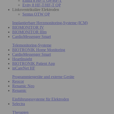
Enitra 8 HF-T QP/HF-T
Evity 8 HF-T/HF-T QP
Linksventrikuläre Elektroden
Sentus OTW QP
Implantierbare Herzmonitoring-Systeme (ICM)
BIOMONITOR IV
BIOMONITOR IIIm
CardioMessenger Smart
Telemonitoring-Systeme
BIOTRONIK Home Monitoring
CardioMessenger Smart
HeartInsight
BIOTRONIK Patient App
inCareNet HF
Programmiergeräte und externe Geräte
Reocor
Renamic Neo
Renamic
Einführungssysteme für Elektroden
Selectra
Therapien