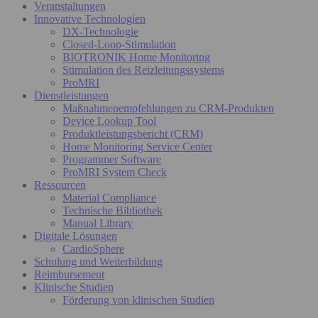
Veranstaltungen
Innovative Technologien
DX-Technologie
Closed-Loop-Stimulation
BIOTRONIK Home Monitoring
Stimulation des Reizleitungssystems
ProMRI
Dienstleistungen
Maßnahmenempfehlungen zu CRM-Produkten
Device Lookup Tool
Produktleistungsbericht (CRM)
Home Monitoring Service Center
Programmer Software
ProMRI System Check
Ressourcen
Material Compliance
Technische Bibliothek
Manual Library
Digitale Lösungen
CardioSphere
Schulung und Weiterbildung
Reimbursement
Klinische Studien
Förderung von klinischen Studien