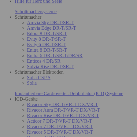
Hilfe für Herz und Seele
Schrittmachersysteme
Schrittmacher
Amvia Sky DR-T/SR-T
Amvia Edge DR-T/SR-T
Edora 8 DR-T/SR-T
Evity 8 DR-T/SR-T
Evity 6 DR-T/SR-T
Enitra 8 DR-T/SR-T
Enitra 6 DR-T/SR-T/DR/SR
Enticos 4 DR/SR
Solvia Rise DR-T/SR-T
Schrittmacher Elektroden
Solia CSP S
Solia
Implantierbare Cardioverter-Defibrillator (ICD) Systeme
ICD-Geräte
Rivacor Sky DR-T/VR-T DX/VR-T
Rivacor Aura DR-T/VR-T DX/VR-T
Rivacor Rise DR-T/VR-T DX/VR-T
Acticor 7 DR-T/VR-T DX/VR-T
Rivacor 7 DR-T/VR-T DX/VR-T
Rivacor 5 DR-T/VR-T DX/VR-T