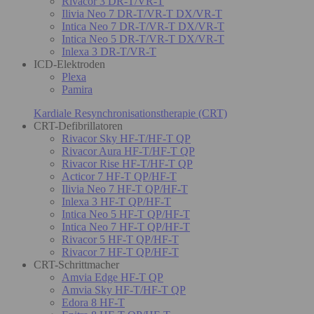
Rivacor 3 DR-T/VR-T
Ilivia Neo 7 DR-T/VR-T DX/VR-T
Intica Neo 7 DR-T/VR-T DX/VR-T
Intica Neo 5 DR-T/VR-T DX/VR-T
Inlexa 3 DR-T/VR-T
ICD-Elektroden
Plexa
Pamira
Kardiale Resynchronisationstherapie (CRT)
CRT-Defibrillatoren
Rivacor Sky HF-T/HF-T QP
Rivacor Aura HF-T/HF-T QP
Rivacor Rise HF-T/HF-T QP
Acticor 7 HF-T QP/HF-T
Ilivia Neo 7 HF-T QP/HF-T
Inlexa 3 HF-T QP/HF-T
Intica Neo 5 HF-T QP/HF-T
Intica Neo 7 HF-T QP/HF-T
Rivacor 5 HF-T QP/HF-T
Rivacor 7 HF-T QP/HF-T
CRT-Schrittmacher
Amvia Edge HF-T QP
Amvia Sky HF-T/HF-T QP
Edora 8 HF-T