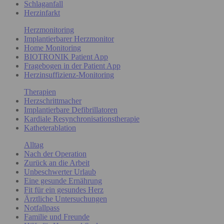
Schlaganfall
Herzinfarkt
Herzmonitoring
Implantierbarer Herzmonitor
Home Monitoring
BIOTRONIK Patient App
Fragebogen in der Patient App
Herzinsuffizienz-Monitoring
Therapien
Herzschrittmacher
Implantierbare Defibrillatoren
Kardiale Resynchronisationstherapie
Katheterablation
Alltag
Nach der Operation
Zurück an die Arbeit
Unbeschwerter Urlaub
Eine gesunde Ernährung
Fit für ein gesundes Herz
Ärztliche Untersuchungen
Notfallpass
Familie und Freunde