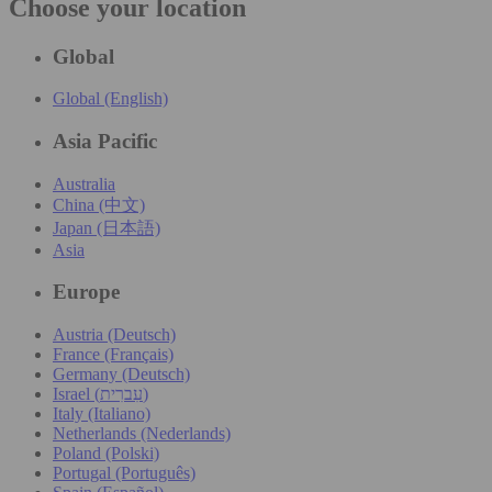
Choose your location
Global
Global (English)
Asia Pacific
Australia
China (中文)
Japan (日本語)
Asia
Europe
Austria (Deutsch)
France (Français)
Germany (Deutsch)
Israel (עִברִית)
Italy (Italiano)
Netherlands (Nederlands)
Poland (Polski)
Portugal (Português)