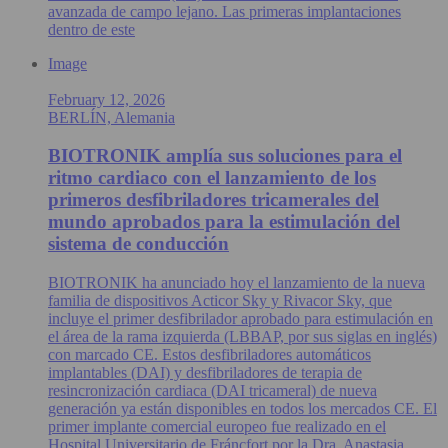
avanzada de campo lejano. Las primeras implantaciones
dentro de este
Image
February 12, 2026
BERLÍN, Alemania
BIOTRONIK amplía sus soluciones para el
ritmo cardiaco con el lanzamiento de los
primeros desfibriladores tricamerales del
mundo aprobados para la estimulación del
sistema de conducción
BIOTRONIK ha anunciado hoy el lanzamiento de la nueva
familia de dispositivos Acticor Sky y Rivacor Sky, que
incluye el primer desfibrilador aprobado para estimulación en
el área de la rama izquierda (LBBAP, por sus siglas en inglés)
con marcado CE. Estos desfibriladores automáticos
implantables (DAI) y desfibriladores de terapia de
resincronización cardiaca (DAI tricameral) de nueva
generación ya están disponibles en todos los mercados CE. El
primer implante comercial europeo fue realizado en el
Hospital Universitario de Fráncfort por la Dra. Anastasia