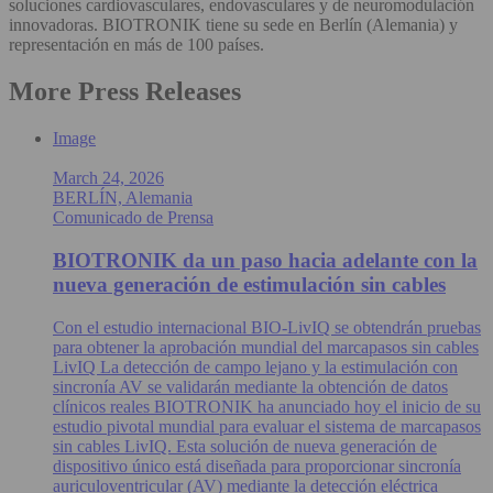
soluciones cardiovasculares, endovasculares y de neuromodulación
innovadoras. BIOTRONIK tiene su sede en Berlín (Alemania) y
representación en más de 100 países.
More Press Releases
Image
March 24, 2026
BERLÍN, Alemania
Comunicado de Prensa
BIOTRONIK da un paso hacia adelante con la
nueva generación de estimulación sin cables
Con el estudio internacional BIO-LivIQ se obtendrán pruebas
para obtener la aprobación mundial del marcapasos sin cables
LivIQ La detección de campo lejano y la estimulación con
sincronía AV se validarán mediante la obtención de datos
clínicos reales BIOTRONIK ha anunciado hoy el inicio de su
estudio pivotal mundial para evaluar el sistema de marcapasos
sin cables LivIQ. Esta solución de nueva generación de
dispositivo único está diseñada para proporcionar sincronía
auriculoventricular (AV) mediante la detección eléctrica