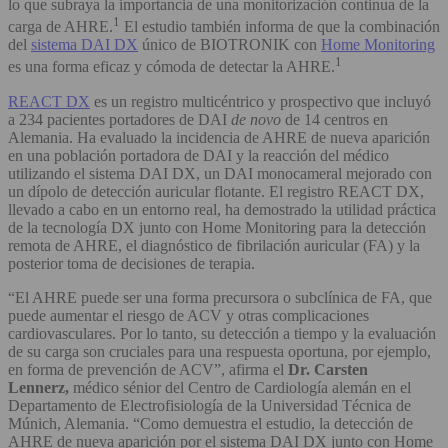
lo que subraya la importancia de una monitorización continua de la
1
carga de AHRE.
El estudio también informa de que la combinación
del
sistema DAI DX
único de BIOTRONIK con
Home Monitoring
1
es una forma eficaz y cómoda de detectar la AHRE.
REACT DX
es un registro multicéntrico y prospectivo que incluyó
a 234 pacientes portadores de DAI
de novo
de 14 centros en
Alemania. Ha evaluado la incidencia de AHRE de nueva aparición
en una población portadora de DAI y la reacción del médico
utilizando el sistema DAI DX, un DAI monocameral mejorado con
un dípolo de detección auricular flotante. El registro REACT DX,
llevado a cabo en un entorno real, ha demostrado la utilidad práctica
de la tecnología DX junto con Home Monitoring para la detección
remota de AHRE, el diagnóstico de fibrilación auricular (FA) y la
posterior toma de decisiones de terapia.
“El AHRE puede ser una forma precursora o subclínica de FA, que
puede aumentar el riesgo de ACV y otras complicaciones
cardiovasculares. Por lo tanto, su detección a tiempo y la evaluación
de su carga son cruciales para una respuesta oportuna, por ejemplo,
en forma de prevención de ACV”, afirma el
Dr. Carsten
Lennerz,
médico sénior del Centro de Cardiología alemán en el
Departamento de Electrofisiología de la Universidad Técnica de
Múnich, Alemania. “Como demuestra el estudio, la detección de
AHRE de nueva aparición por el sistema DAI DX junto con Home