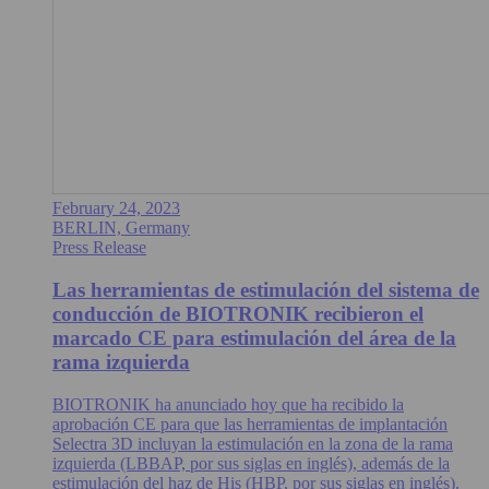
February 24, 2023
BERLIN, Germany
Press Release
Las herramientas de estimulación del sistema de
conducción de BIOTRONIK recibieron el
marcado CE para estimulación del área de la
rama izquierda
BIOTRONIK ha anunciado hoy que ha recibido la
aprobación CE para que las herramientas de implantación
Selectra 3D incluyan la estimulación en la zona de la rama
izquierda (LBBAP, por sus siglas en inglés), además de la
estimulación del haz de His (HBP, por sus siglas en inglés).