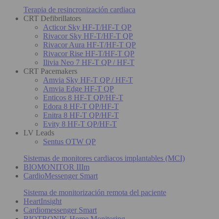
Terapia de resincronización cardiaca
CRT Defibrillators
Acticor Sky HF-T/HF-T QP
Rivacor Sky HF-T/HF-T QP
Rivacor Aura HF-T/HF-T QP
Rivacor Rise HF-T/HF-T QP
Ilivia Neo 7 HF-T QP / HF-T
CRT Pacemakers
Amvia Sky HF-T QP / HF-T
Amvia Edge HF-T QP
Enticos 8 HF-T QP/HF-T
Edora 8 HF-T QP/HF-T
Enitra 8 HF-T QP/HF-T
Evity 8 HF-T QP/HF-T
LV Leads
Sentus OTW QP
Sistemas de monitores cardiacos implantables (MCI)
BIOMONITOR IIIm
CardioMessenger Smart
Sistema de monitorización remota del paciente
HeartInsight
Cardiomessenger Smart
BIOTRONIK Home Monitoring