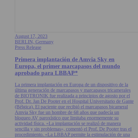
August 17, 2023
BERLIN, Germany
Press Release
Primera implantación de Amvia Sky en
Europa, el primer marcapasos del mundo
aprobado para LBBAP*
La primera implantación en Europa de un dispositivo de la
última generación de marcapasos y marcapasos tricamerales
de BIOTRONIK fue realizada a principios de agosto por el
Prof. Dr. Jan De Pooter en el Hospital Universitario de Gante
(Bélgica). El paciente que recibió el marcapasos bicameral
Amvia Sky fue un hombre de 68 años que padecía un
bloqueo AV paroxístico que limitaba enormemente su
actividad física. «La implantación se realizó de manera
sencilla y sin problemas», comentó el Prof. De Pooter tras el
procedimiento. «La LBBAP permite la estimulación de una