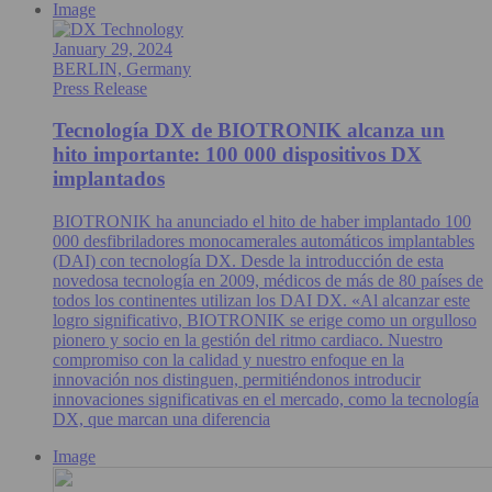
Image
January 29, 2024
BERLIN, Germany
Press Release
Tecnología DX de BIOTRONIK alcanza un
hito importante: 100 000 dispositivos DX
implantados
BIOTRONIK ha anunciado el hito de haber implantado 100
000 desfibriladores monocamerales automáticos implantables
(DAI) con tecnología DX. Desde la introducción de esta
novedosa tecnología en 2009, médicos de más de 80 países de
todos los continentes utilizan los DAI DX. «Al alcanzar este
logro significativo, BIOTRONIK se erige como un orgulloso
pionero y socio en la gestión del ritmo cardiaco. Nuestro
compromiso con la calidad y nuestro enfoque en la
innovación nos distinguen, permitiéndonos introducir
innovaciones significativas en el mercado, como la tecnología
DX, que marcan una diferencia
Image