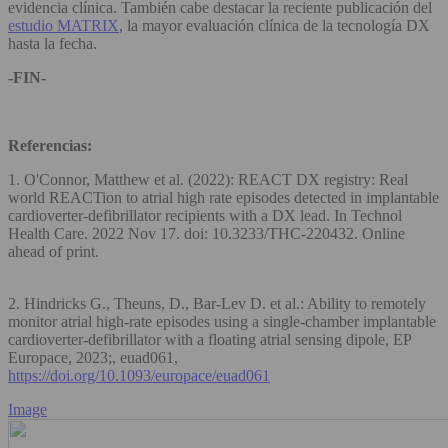
evidencia clínica. También cabe destacar la reciente publicación del
estudio MATRIX
, la mayor evaluación clínica de la tecnología DX
hasta la fecha.
-FIN-
Referencias:
1. O'Connor, Matthew et al. (2022): REACT DX registry: Real
world REACTion to atrial high rate episodes detected in implantable
cardioverter-defibrillator recipients with a DX lead. In Technol
Health Care. 2022 Nov 17. doi: 10.3233/THC-220432. Online
ahead of print.
2. Hindricks G., Theuns, D., Bar-Lev D. et al.: Ability to remotely
monitor atrial high-rate episodes using a single-chamber implantable
cardioverter-defibrillator with a floating atrial sensing dipole, EP
Europace, 2023;, euad061,
https://doi.org/10.1093/europace/euad061
Image