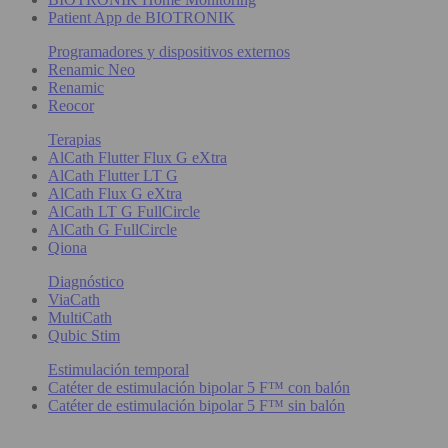
Patient App de BIOTRONIK
Programadores y dispositivos externos
Renamic Neo
Renamic
Reocor
Terapias
AlCath Flutter Flux G eXtra
AlCath Flutter LT G
AlCath Flux G eXtra
AlCath LT G FullCircle
AlCath G FullCircle
Qiona
Diagnóstico
ViaCath
MultiCath
Qubic Stim
Estimulación temporal
Catéter de estimulación bipolar 5 F™ con balón
Catéter de estimulación bipolar 5 F™ sin balón