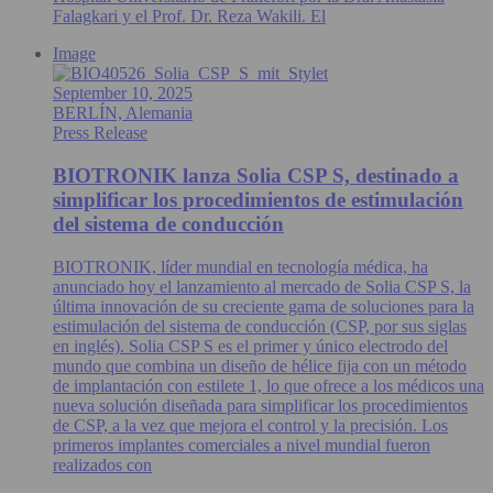
Falagkari y el Prof. Dr. Reza Wakili. El
Image
September 10, 2025
BERLÍN, Alemania
Press Release
BIOTRONIK lanza Solia CSP S, destinado a
simplificar los procedimientos de estimulación
del sistema de conducción
BIOTRONIK, líder mundial en tecnología médica, ha
anunciado hoy el lanzamiento al mercado de Solia CSP S, la
última innovación de su creciente gama de soluciones para la
estimulación del sistema de conducción (CSP, por sus siglas
en inglés). Solia CSP S es el primer y único electrodo del
mundo que combina un diseño de hélice fija con un método
de implantación con estilete 1, lo que ofrece a los médicos una
nueva solución diseñada para simplificar los procedimientos
de CSP, a la vez que mejora el control y la precisión. Los
primeros implantes comerciales a nivel mundial fueron
realizados con