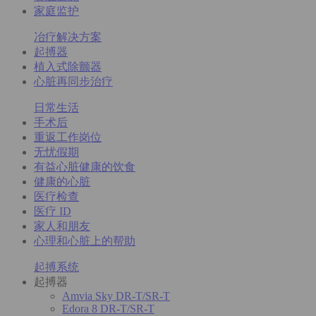
家庭监护
冶疗解决方案
起搏器
植入式除颤器
心脏再同步治疗
日常生活
手术后
重返工作岗位
无忧假期
有益心脏健康的饮食
健康的心脏
医疗检查
医疗 ID
家人和朋友
心理和心脏上的帮助
起搏系统
起搏器
Amvia Sky DR-T/SR-T
Edora 8 DR-T/SR-T