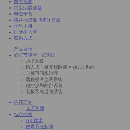
医院搜索
常见问题解答
电磁干扰
磁共振成像 (MRI) 扫描
信息手册
国际植入卡
联系方式
产品目录
心脏节律管理(CRM)
起搏系统
植入式心脏复律除颤器 (ICD) 系统
心脏再同步治疗
远程患者监测系统
程控仪和外部设备
电极导线递送系统
临床研究
临床资助
特色技术
DX 技术
传导系统起搏