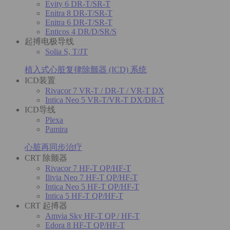
Evity 6 DR-T/SR-T
Enitra 8 DR-T/SR-T
Enitra 6 DR-T/SR-T
Enticos 4 DR/D/SR/S
起搏电极导线
Solia S, T/JT
植入式心脏复律除颤器 (ICD) 系统
ICD装置
Rivacor 7 VR-T / DR-T / VR-T DX
Intica Neo 5 VR-T/VR-T DX/DR-T
ICD导线
Plexa
Pamira
心脏再同步治疗
CRT 除颤器
Rivacor 7 HF-T QP/HF-T
Ilivia Neo 7 HF-T QP/HF-T
Intica Neo 5 HF-T QP/HF-T
Intica 5 HF-T QP/HF-T
CRT 起搏器
Amvia Sky HF-T QP / HF-T
Edora 8 HF-T QP/HF-T