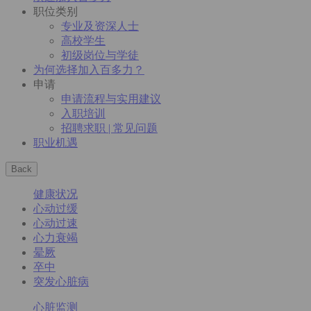
职位类别
专业及资深人士
高校学生
初级岗位与学徒
为何选择加入百多力？
申请
申请流程与实用建议
入职培训
招聘求职 | 常见问题
职业机遇
Back
健康状况
心动过缓
心动过速
心力衰竭
晕厥
卒中
突发心脏病
心脏监测