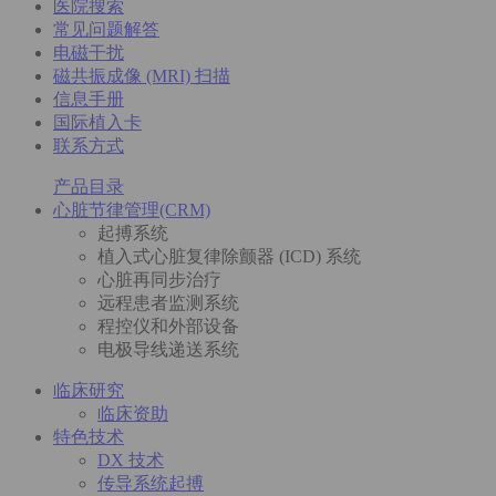
医院搜索
常见问题解答
电磁干扰
磁共振成像 (MRI) 扫描
信息手册
国际植入卡
联系方式
产品目录
心脏节律管理(CRM)
起搏系统
植入式心脏复律除颤器 (ICD) 系统
心脏再同步治疗
远程患者监测系统
程控仪和外部设备
电极导线递送系统
临床研究
临床资助
特色技术
DX 技术
传导系统起搏