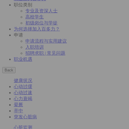
职位类别
专业及资深人士
高校学生
初级岗位与学徒
为何选择加入百多力？
申请
申请流程与实用建议
入职培训
招聘求职 | 常见问题
职业机遇
Back
健康状况
心动过缓
心动过速
心力衰竭
晕厥
卒中
突发心脏病
心脏监测