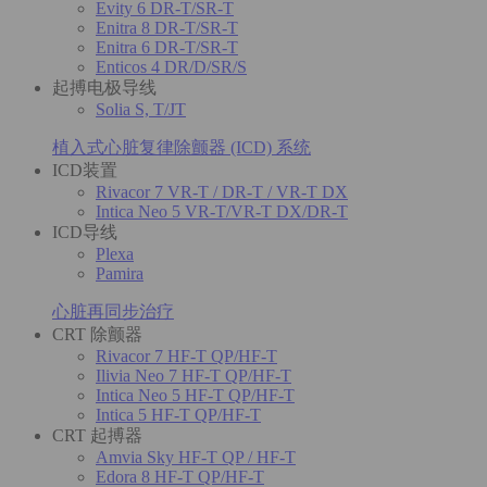
Evity 6 DR-T/SR-T
Enitra 8 DR-T/SR-T
Enitra 6 DR-T/SR-T
Enticos 4 DR/D/SR/S
起搏电极导线
Solia S, T/JT
植入式心脏复律除颤器 (ICD) 系统
ICD装置
Rivacor 7 VR-T / DR-T / VR-T DX
Intica Neo 5 VR-T/VR-T DX/DR-T
ICD导线
Plexa
Pamira
心脏再同步治疗
CRT 除颤器
Rivacor 7 HF-T QP/HF-T
Ilivia Neo 7 HF-T QP/HF-T
Intica Neo 5 HF-T QP/HF-T
Intica 5 HF-T QP/HF-T
CRT 起搏器
Amvia Sky HF-T QP / HF-T
Edora 8 HF-T QP/HF-T