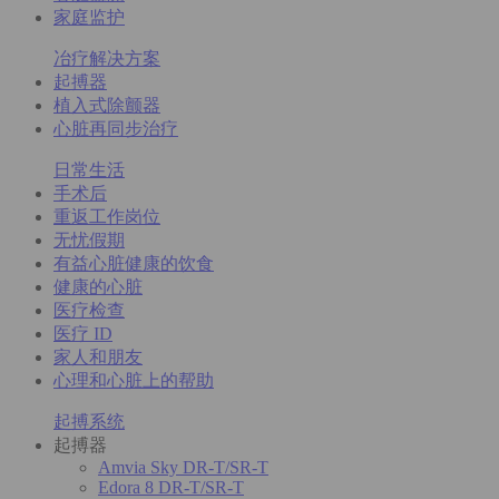
家庭监护
冶疗解决方案
起搏器
植入式除颤器
心脏再同步治疗
日常生活
手术后
重返工作岗位
无忧假期
有益心脏健康的饮食
健康的心脏
医疗检查
医疗 ID
家人和朋友
心理和心脏上的帮助
起搏系统
起搏器
Amvia Sky DR-T/SR-T
Edora 8 DR-T/SR-T