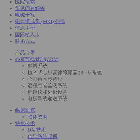
医院搜索
常见问题解答
电磁干扰
磁共振成像 (MRI) 扫描
信息手册
国际植入卡
联系方式
产品目录
心脏节律管理(CRM)
起搏系统
植入式心脏复律除颤器 (ICD) 系统
心脏再同步治疗
远程患者监测系统
程控仪和外部设备
电极导线递送系统
临床研究
临床资助
特色技术
DX 技术
传导系统起搏