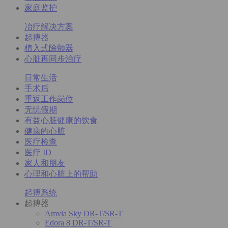
家庭监护
冶疗解决方案
起搏器
植入式除颤器
心脏再同步治疗
日常生活
手术后
重返工作岗位
无忧假期
有益心脏健康的饮食
健康的心脏
医疗检查
医疗 ID
家人和朋友
心理和心脏上的帮助
起搏系统
起搏器
Amvia Sky DR-T/SR-T
Edora 8 DR-T/SR-T