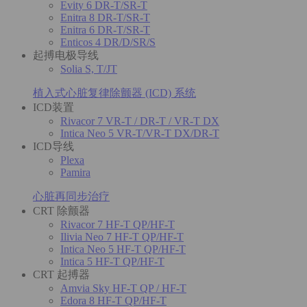
Evity 6 DR-T/SR-T
Enitra 8 DR-T/SR-T
Enitra 6 DR-T/SR-T
Enticos 4 DR/D/SR/S
起搏电极导线
Solia S, T/JT
植入式心脏复律除颤器 (ICD) 系统
ICD装置
Rivacor 7 VR-T / DR-T / VR-T DX
Intica Neo 5 VR-T/VR-T DX/DR-T
ICD导线
Plexa
Pamira
心脏再同步治疗
CRT 除颤器
Rivacor 7 HF-T QP/HF-T
Ilivia Neo 7 HF-T QP/HF-T
Intica Neo 5 HF-T QP/HF-T
Intica 5 HF-T QP/HF-T
CRT 起搏器
Amvia Sky HF-T QP / HF-T
Edora 8 HF-T QP/HF-T