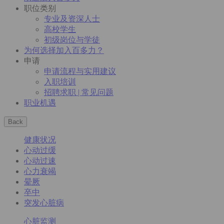
职位类别
专业及资深人士
高校学生
初级岗位与学徒
为何选择加入百多力？
申请
申请流程与实用建议
入职培训
招聘求职 | 常见问题
职业机遇
Back
健康状况
心动过缓
心动过速
心力衰竭
晕厥
卒中
突发心脏病
心脏监测