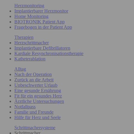
Herzmonitoring
Implantierbarer Herzmonitor
Home Monitoring
BIOTRONIK Patient App
Fragebogen in der Patient App
Therapien
Herzschrittmacher
Implantierbare Defibrillatoren
Kardiale Resynchronisationstherapie
Katheterablation
Alltag
Nach der Operation
Zurück an die Arbeit
Unbeschwerter Urlaub
Eine gesunde Ernährung
Fit für ein gesundes Herz
Ärztliche Untersuchungen
Notfallpass
Familie und Freunde
Hilfe für Herz und Seele
Schrittmachersysteme
Schrittmacher