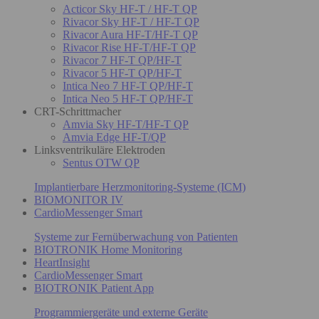
Acticor Sky HF-T / HF-T QP
Rivacor Sky HF-T / HF-T QP
Rivacor Aura HF-T/HF-T QP
Rivacor Rise HF-T/HF-T QP
Rivacor 7 HF-T QP/HF-T
Rivacor 5 HF-T QP/HF-T
Intica Neo 7 HF-T QP/HF-T
Intica Neo 5 HF-T QP/HF-T
CRT-Schrittmacher
Amvia Sky HF-T/HF-T QP
Amvia Edge HF-T/QP
Linksventrikuläre Elektroden
Sentus OTW QP
Implantierbare Herzmonitoring-Systeme (ICM)
BIOMONITOR IV
CardioMessenger Smart
Systeme zur Fernüberwachung von Patienten
BIOTRONIK Home Monitoring
HeartInsight
CardioMessenger Smart
BIOTRONIK Patient App
Programmiergeräte und externe Geräte