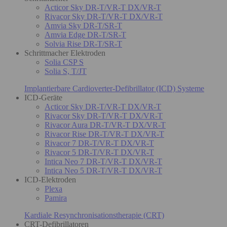
Acticor Sky DR-T/VR-T DX/VR-T
Rivacor Sky DR-T/VR-T DX/VR-T
Amvia Sky DR-T/SR-T
Amvia Edge DR-T/SR-T
Solvia Rise DR-T/SR-T
Schrittmacher Elektroden
Solia CSP S
Solia S, T/JT
Implantierbare Cardioverter-Defibrillator (ICD) Systeme
ICD-Geräte
Acticor Sky DR-T/VR-T DX/VR-T
Rivacor Sky DR-T/VR-T DX/VR-T
Rivacor Aura DR-T/VR-T DX/VR-T
Rivacor Rise DR-T/VR-T DX/VR-T
Rivacor 7 DR-T/VR-T DX/VR-T
Rivacor 5 DR-T/VR-T DX/VR-T
Intica Neo 7 DR-T/VR-T DX/VR-T
Intica Neo 5 DR-T/VR-T DX/VR-T
ICD-Elektroden
Plexa
Pamira
Kardiale Resynchronisationstherapie (CRT)
CRT-Defibrillatoren