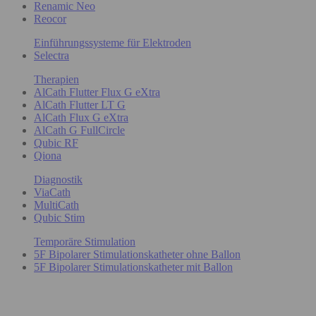
Renamic Neo
Reocor
Einführungssysteme für Elektroden
Selectra
Therapien
AlCath Flutter Flux G eXtra
AlCath Flutter LT G
AlCath Flux G eXtra
AlCath G FullCircle
Qubic RF
Qiona
Diagnostik
ViaCath
MultiCath
Qubic Stim
Temporäre Stimulation
5F Bipolarer Stimulationskatheter ohne Ballon
5F Bipolarer Stimulationskatheter mit Ballon