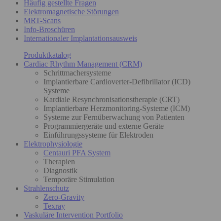
Häufig gestellte Fragen
Elektromagnetische Störungen
MRT-Scans
Info-Broschüren
Internationaler Implantationsausweis
Produktkatalog
Cardiac Rhythm Management (CRM)
Schrittmachersysteme
Implantierbare Cardioverter-Defibrillator (ICD)
Systeme
Kardiale Resynchronisationstherapie (CRT)
Implantierbare Herzmonitoring-Systeme (ICM)
Systeme zur Fernüberwachung von Patienten
Programmiergeräte und externe Geräte
Einführungssysteme für Elektroden
Elektrophysiologie
Centauri PFA System
Therapien
Diagnostik
Temporäre Stimulation
Strahlenschutz
Zero-Gravity
Texray
Vaskuläre Intervention Portfolio