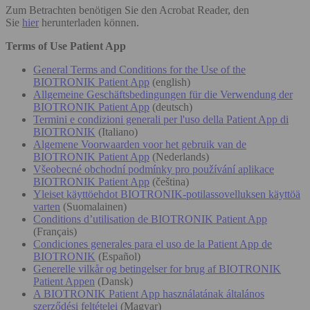
Zum Betrachten benötigen Sie den Acrobat Reader, den
Sie
hier
herunterladen können.
Terms of Use Patient App
General Terms and Conditions for the Use of the
BIOTRONIK Patient App
(english)
Allgemeine Geschäftsbedingungen für die Verwendung der
BIOTRONIK Patient App
(deutsch)
Termini e condizioni generali per l'uso della Patient App di
BIOTRONIK
(Italiano)
Algemene Voorwaarden voor het gebruik van de
BIOTRONIK Patient App
(Nederlands)
Všeobecné obchodní podmínky pro používání aplikace
BIOTRONIK Patient App
(čeština)
Yleiset käyttöehdot BIOTRONIK-potilassovelluksen käyttöä
varten
(Suomalainen)
Conditions d’utilisation de BIOTRONIK Patient App
(Français)
Condiciones generales para el uso de la Patient App de
BIOTRONIK
(Español)
Generelle vilkår og betingelser for brug af BIOTRONIK
Patient Appen
(Dansk)
A BIOTRONIK Patient App használatának általános
szerződési feltételei
(Magyar)