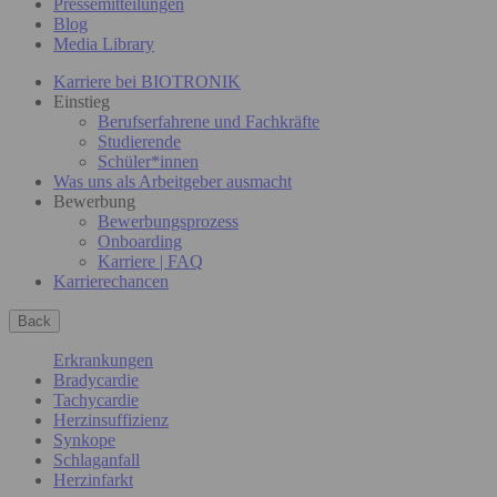
Pressemitteilungen
Blog
Media Library
Karriere bei BIOTRONIK
Einstieg
Berufserfahrene und Fachkräfte
Studierende
Schüler*innen
Was uns als Arbeitgeber ausmacht
Bewerbung
Bewerbungsprozess
Onboarding
Karriere | FAQ
Karrierechancen
Back
Erkrankungen
Bradycardie
Tachycardie
Herzinsuffizienz
Synkope
Schlaganfall
Herzinfarkt