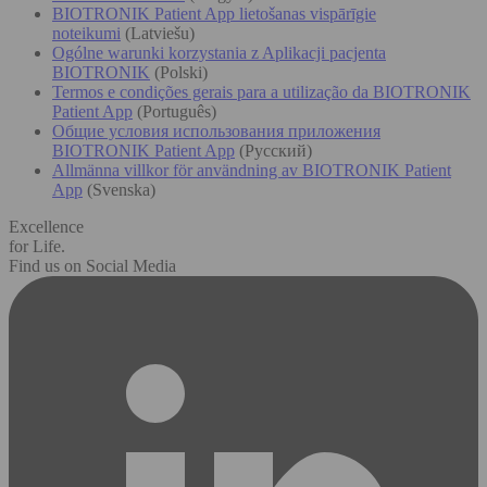
BIOTRONIK Patient App lietošanas vispārīgie
noteikumi
(Latviešu)
Ogólne warunki korzystania z Aplikacji pacjenta
BIOTRONIK
(Polski)
Termos e condições gerais para a utilização da BIOTRONIK
Patient App
(Português)
Общие условия использования приложения
BIOTRONIK Patient App
(Русский)
Allmänna villkor för användning av BIOTRONIK Patient
App
(Svenska)
Excellence
for Life.
Find us on Social Media