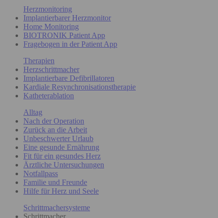
Herzmonitoring
Implantierbarer Herzmonitor
Home Monitoring
BIOTRONIK Patient App
Fragebogen in der Patient App
Therapien
Herzschrittmacher
Implantierbare Defibrillatoren
Kardiale Resynchronisationstherapie
Katheterablation
Alltag
Nach der Operation
Zurück an die Arbeit
Unbeschwerter Urlaub
Eine gesunde Ernährung
Fit für ein gesundes Herz
Ärztliche Untersuchungen
Notfallpass
Familie und Freunde
Hilfe für Herz und Seele
Schrittmachersysteme
Schrittmacher