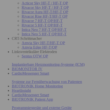
Acticor Sky HF-T / HF-T QP
Rivacor Sky HF-T / HF-T QP
Rivacor Aura HF-T/HF-T QP
Rivacor Rise HF-T/HF-T QP
Rivacor 7 HF-T QP/HF-T
Rivacor 5 HF-T QP/HF-T
Intica Neo 7 HF-T QP/HF-T
Intica Neo 5 HF-T QP/HF-T
CRT-Schrittmacher
Amvia Sky HF-T/HF-T QP
Amvia Edge HF-T/QP
Linksventrikuläre Elektroden
Sentus OTW QP
Implantierbare Herzmonitoring-Systeme (ICM)
BIOMONITOR IV
CardioMessenger Smart
Systeme zur Fernüberwachung von Patienten
BIOTRONIK Home Monitoring
HeartInsight
CardioMessenger Smart
BIOTRONIK Patient App
Programmiergeräte und externe Geräte