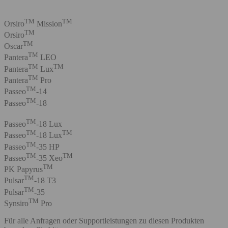
TM
TM
Orsiro
Mission
TM
Orsiro
TM
Oscar
TM
Pantera
LEO
TM
TM
Pantera
Lux
TM
Pantera
Pro
TM
Passeo
-14
TM
Passeo
-18
TM
Passeo
-18 Lux
TM
TM
Passeo
-18 Lux
TM
Passeo
-35 HP
TM
TM
Passeo
-35 Xeo
TM
PK Papyrus
TM
Pulsar
-18 T3
TM
Pulsar
-35
TM
Synsiro
Pro
Für alle Anfragen oder Supportleistungen zu diesen Produkten