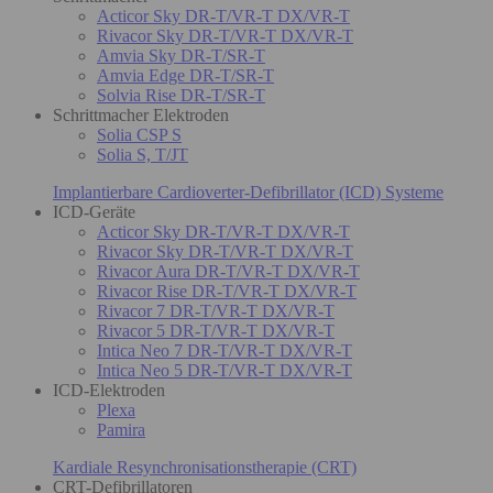
Acticor Sky DR-T/VR-T DX/VR-T
Rivacor Sky DR-T/VR-T DX/VR-T
Amvia Sky DR-T/SR-T
Amvia Edge DR-T/SR-T
Solvia Rise DR-T/SR-T
Schrittmacher Elektroden
Solia CSP S
Solia S, T/JT
Implantierbare Cardioverter-Defibrillator (ICD) Systeme
ICD-Geräte
Acticor Sky DR-T/VR-T DX/VR-T
Rivacor Sky DR-T/VR-T DX/VR-T
Rivacor Aura DR-T/VR-T DX/VR-T
Rivacor Rise DR-T/VR-T DX/VR-T
Rivacor 7 DR-T/VR-T DX/VR-T
Rivacor 5 DR-T/VR-T DX/VR-T
Intica Neo 7 DR-T/VR-T DX/VR-T
Intica Neo 5 DR-T/VR-T DX/VR-T
ICD-Elektroden
Plexa
Pamira
Kardiale Resynchronisationstherapie (CRT)
CRT-Defibrillatoren