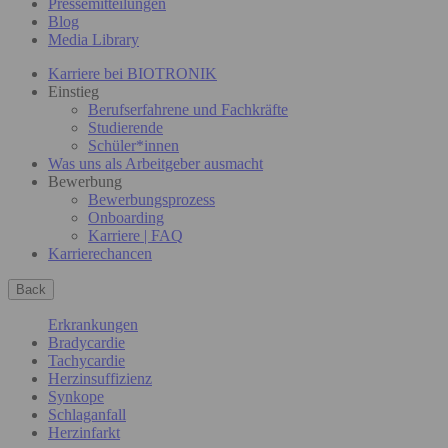
Pressemitteilungen
Blog
Media Library
Karriere bei BIOTRONIK
Einstieg
Berufserfahrene und Fachkräfte
Studierende
Schüler*innen
Was uns als Arbeitgeber ausmacht
Bewerbung
Bewerbungsprozess
Onboarding
Karriere | FAQ
Karrierechancen
Back
Erkrankungen
Bradycardie
Tachycardie
Herzinsuffizienz
Synkope
Schlaganfall
Herzinfarkt