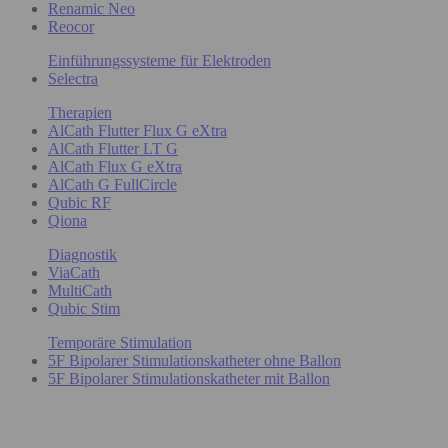
Renamic Neo
Reocor
Einführungssysteme für Elektroden
Selectra
Therapien
AlCath Flutter Flux G eXtra
AlCath Flutter LT G
AlCath Flux G eXtra
AlCath G FullCircle
Qubic RF
Qiona
Diagnostik
ViaCath
MultiCath
Qubic Stim
Temporäre Stimulation
5F Bipolarer Stimulationskatheter ohne Ballon
5F Bipolarer Stimulationskatheter mit Ballon