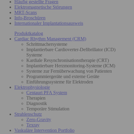
Häufig gestellte Fragen
Elektromagnetische Störungen
MRT-Scans
Info-Broschüren
Internationaler Implantationsausweis
Produktkatalog
Cardiac Rhythm Management (CRM)
Schrittmachersysteme
Implantierbare Cardioverter-Defibrillator (ICD)
Systeme
Kardiale Resynchronisationstherapie (CRT)
Implantierbare Herzmonitoring-Systeme (ICM)
Systeme zur Fernüberwachung von Patienten
Programmiergeräte und externe Geräte
Einführungssysteme für Elektroden
Elektrophysiologie
Centauri PFA System
Therapien
Diagnostik
Temporäre Stimulation
Strahlenschutz
Zero-Gravity
Texray
Vaskuläre Intervention Portfolio