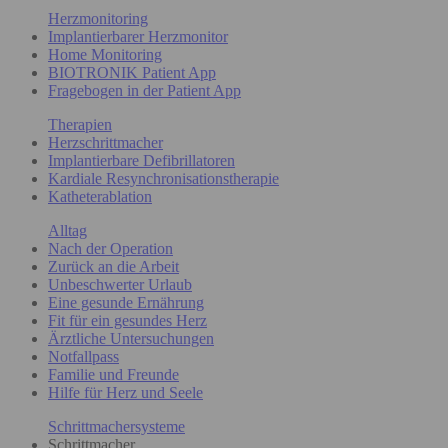
Herzmonitoring
Implantierbarer Herzmonitor
Home Monitoring
BIOTRONIK Patient App
Fragebogen in der Patient App
Therapien
Herzschrittmacher
Implantierbare Defibrillatoren
Kardiale Resynchronisationstherapie
Katheterablation
Alltag
Nach der Operation
Zurück an die Arbeit
Unbeschwerter Urlaub
Eine gesunde Ernährung
Fit für ein gesundes Herz
Ärztliche Untersuchungen
Notfallpass
Familie und Freunde
Hilfe für Herz und Seele
Schrittmachersysteme
Schrittmacher