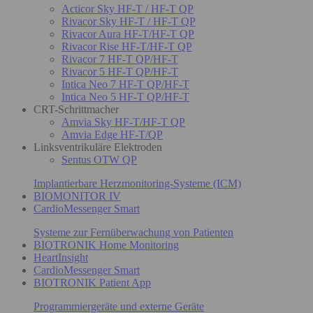
Acticor Sky HF-T / HF-T QP
Rivacor Sky HF-T / HF-T QP
Rivacor Aura HF-T/HF-T QP
Rivacor Rise HF-T/HF-T QP
Rivacor 7 HF-T QP/HF-T
Rivacor 5 HF-T QP/HF-T
Intica Neo 7 HF-T QP/HF-T
Intica Neo 5 HF-T QP/HF-T
CRT-Schrittmacher
Amvia Sky HF-T/HF-T QP
Amvia Edge HF-T/QP
Linksventrikuläre Elektroden
Sentus OTW QP
Implantierbare Herzmonitoring-Systeme (ICM)
BIOMONITOR IV
CardioMessenger Smart
Systeme zur Fernüberwachung von Patienten
BIOTRONIK Home Monitoring
HeartInsight
CardioMessenger Smart
BIOTRONIK Patient App
Programmiergeräte und externe Geräte