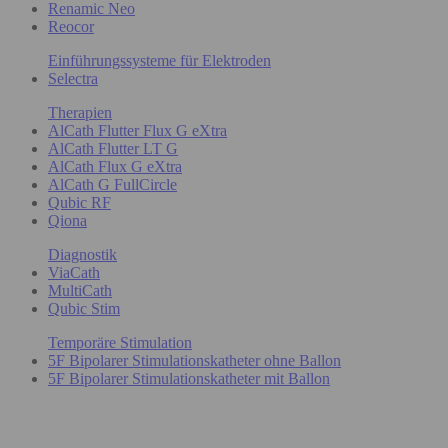
Renamic Neo
Reocor
Einführungssysteme für Elektroden
Selectra
Therapien
AlCath Flutter Flux G eXtra
AlCath Flutter LT G
AlCath Flux G eXtra
AlCath G FullCircle
Qubic RF
Qiona
Diagnostik
ViaCath
MultiCath
Qubic Stim
Temporäre Stimulation
5F Bipolarer Stimulationskatheter ohne Ballon
5F Bipolarer Stimulationskatheter mit Ballon