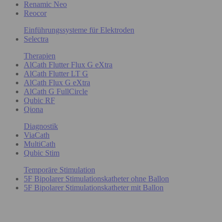
Renamic Neo
Reocor
Einführungssysteme für Elektroden
Selectra
Therapien
AlCath Flutter Flux G eXtra
AlCath Flutter LT G
AlCath Flux G eXtra
AlCath G FullCircle
Qubic RF
Qiona
Diagnostik
ViaCath
MultiCath
Qubic Stim
Temporäre Stimulation
5F Bipolarer Stimulationskatheter ohne Ballon
5F Bipolarer Stimulationskatheter mit Ballon