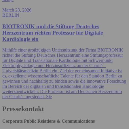
March 23, 2026
BERLIN
BIOTRONIK und die Stiftung Deutsches
Herzzentrum richten Professur für Digitale
Kardiologie ein
Mithilfe einer großzügigen Unterstützung der Firma BIOTRONIK
richtet die Stiftung Deutsches Herzzentrum eine Stiftungsprofessur
für Digitale und Translationale Kardiologie mit Schwerpunkt
Elektrophysiologie und Herzinsuffizienz an der Charité –
Universitätsmedizin Berlin ein. Ziel der gemeinsamen Initiative ist
es, exzellente wissenschaftliche Talente für den Standort Berlin zu
gewinnen und nachhaltig zu binden sowie die innovative Forschung
im Bereich der digitalen und translationalen Kardiologie
weiterzuentwickeln. Die Professur ist am Deutschen Herzzentrum
der Charité angesiedelt. Sie
Pressekontakt
Corporate Public Relations & Communications