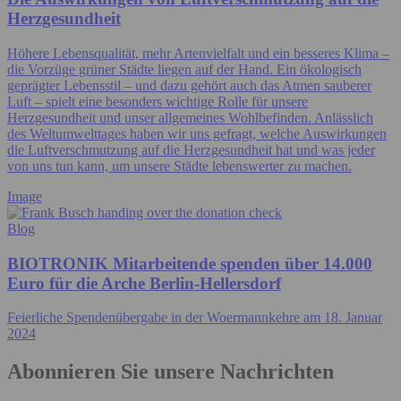
Herzgesundheit
Höhere Lebensqualität, mehr Artenvielfalt und ein besseres Klima –
die Vorzüge grüner Städte liegen auf der Hand. Ein ökologisch
geprägter Lebensstil – und dazu gehört auch das Atmen sauberer
Luft – spielt eine besonders wichtige Rolle für unsere
Herzgesundheit und unser allgemeines Wohlbefinden. Anlässlich
des Weltumwelttages haben wir uns gefragt, welche Auswirkungen
die Luftverschmutzung auf die Herzgesundheit hat und was jeder
von uns tun kann, um unsere Städte lebenswerter zu machen.
Image
Blog
BIOTRONIK Mitarbeitende spenden über 14.000
Euro für die Arche Berlin-Hellersdorf
Feierliche Spendenübergabe in der Woermannkehre am 18. Januar
2024
Abonnieren Sie unsere Nachrichten