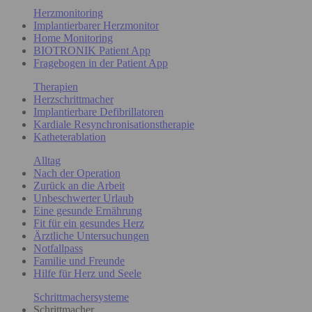
Herzmonitoring
Implantierbarer Herzmonitor
Home Monitoring
BIOTRONIK Patient App
Fragebogen in der Patient App
Therapien
Herzschrittmacher
Implantierbare Defibrillatoren
Kardiale Resynchronisationstherapie
Katheterablation
Alltag
Nach der Operation
Zurück an die Arbeit
Unbeschwerter Urlaub
Eine gesunde Ernährung
Fit für ein gesundes Herz
Ärztliche Untersuchungen
Notfallpass
Familie und Freunde
Hilfe für Herz und Seele
Schrittmachersysteme
Schrittmacher