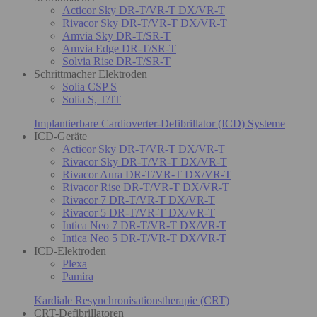
Acticor Sky DR-T/VR-T DX/VR-T
Rivacor Sky DR-T/VR-T DX/VR-T
Amvia Sky DR-T/SR-T
Amvia Edge DR-T/SR-T
Solvia Rise DR-T/SR-T
Schrittmacher Elektroden
Solia CSP S
Solia S, T/JT
Implantierbare Cardioverter-Defibrillator (ICD) Systeme
ICD-Geräte
Acticor Sky DR-T/VR-T DX/VR-T
Rivacor Sky DR-T/VR-T DX/VR-T
Rivacor Aura DR-T/VR-T DX/VR-T
Rivacor Rise DR-T/VR-T DX/VR-T
Rivacor 7 DR-T/VR-T DX/VR-T
Rivacor 5 DR-T/VR-T DX/VR-T
Intica Neo 7 DR-T/VR-T DX/VR-T
Intica Neo 5 DR-T/VR-T DX/VR-T
ICD-Elektroden
Plexa
Pamira
Kardiale Resynchronisationstherapie (CRT)
CRT-Defibrillatoren