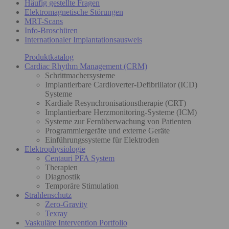
Häufig gestellte Fragen
Elektromagnetische Störungen
MRT-Scans
Info-Broschüren
Internationaler Implantationsausweis
Produktkatalog
Cardiac Rhythm Management (CRM)
Schrittmachersysteme
Implantierbare Cardioverter-Defibrillator (ICD)
Systeme
Kardiale Resynchronisationstherapie (CRT)
Implantierbare Herzmonitoring-Systeme (ICM)
Systeme zur Fernüberwachung von Patienten
Programmiergeräte und externe Geräte
Einführungssysteme für Elektroden
Elektrophysiologie
Centauri PFA System
Therapien
Diagnostik
Temporäre Stimulation
Strahlenschutz
Zero-Gravity
Texray
Vaskuläre Intervention Portfolio