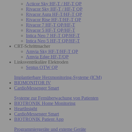
Acticor Sky HF-T / HF-T QP
Rivacor Sky HF-T / HF-T QP
Rivacor Aura HF-T/HF-T QP
Rivacor Rise HF-T/HF-T QP
Rivacor 7 HF-T QP/HF-T
Rivacor 5 HF-T QP/HF-T
Intica Neo 7 HF-T QP/HF-T
Intica Neo 5 HF-T QP/HF-T
CRT-Schrittmacher
Amvia Sky HF-T/HF-T QP
Amvia Edge HF-T/QP
Linksventrikuläre Elektroden
Sentus OTW QP
Implantierbare Herzmonitoring-Systeme (ICM)
BIOMONITOR IV
CardioMessenger Smart
Systeme zur Fernüberwachung von Patienten
BIOTRONIK Home Monitoring
HeartInsight
CardioMessenger Smart
BIOTRONIK Patient App
Programmiergeräte und externe Geräte