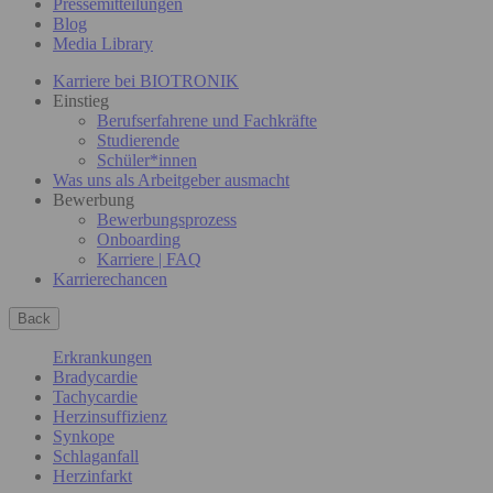
Pressemitteilungen
Blog
Media Library
Karriere bei BIOTRONIK
Einstieg
Berufserfahrene und Fachkräfte
Studierende
Schüler*innen
Was uns als Arbeitgeber ausmacht
Bewerbung
Bewerbungsprozess
Onboarding
Karriere | FAQ
Karrierechancen
Back
Erkrankungen
Bradycardie
Tachycardie
Herzinsuffizienz
Synkope
Schlaganfall
Herzinfarkt