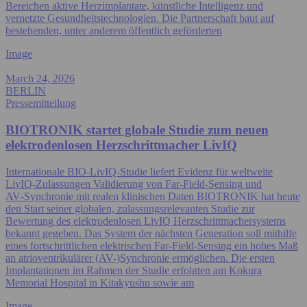
Bereichen aktive Herzimplantate, künstliche Intelligenz und
vernetzte Gesundheitstechnologien. Die Partnerschaft baut auf
bestehenden, unter anderem öffentlich geförderten
Image
March 24, 2026
BERLIN
Pressemitteilung
BIOTRONIK startet globale Studie zum neuen
elektrodenlosen Herzschrittmacher LivIQ
Internationale BIO‑LivIQ‑Studie liefert Evidenz für weltweite
LivIQ‑Zulassungen Validierung von Far‑Field‑Sensing und
AV‑Synchronie mit realen klinischen Daten BIOTRONIK hat heute
den Start seiner globalen, zulassungsrelevanten Studie zur
Bewertung des elektrodenlosen LivIQ Herzschrittmachersystems
bekannt gegeben. Das System der nächsten Generation soll mithilfe
eines fortschrittlichen elektrischen Far‑Field‑Sensing ein hohes Maß
an atrioventrikulärer (AV-)Synchronie ermöglichen. Die ersten
Implantationen im Rahmen der Studie erfolgten am Kokura
Memorial Hospital in Kitakyushu sowie am
Image