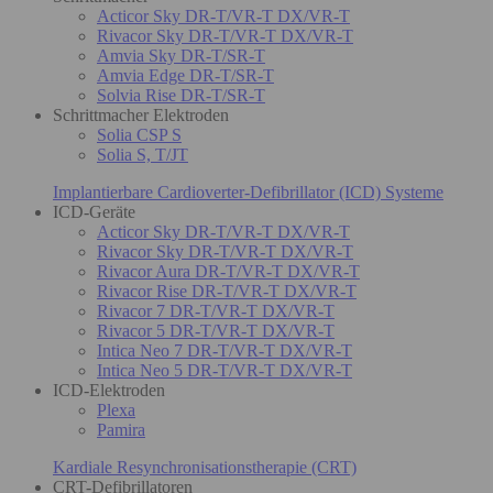
Acticor Sky DR-T/VR-T DX/VR-T
Rivacor Sky DR-T/VR-T DX/VR-T
Amvia Sky DR-T/SR-T
Amvia Edge DR-T/SR-T
Solvia Rise DR-T/SR-T
Schrittmacher Elektroden
Solia CSP S
Solia S, T/JT
Implantierbare Cardioverter-Defibrillator (ICD) Systeme
ICD-Geräte
Acticor Sky DR-T/VR-T DX/VR-T
Rivacor Sky DR-T/VR-T DX/VR-T
Rivacor Aura DR-T/VR-T DX/VR-T
Rivacor Rise DR-T/VR-T DX/VR-T
Rivacor 7 DR-T/VR-T DX/VR-T
Rivacor 5 DR-T/VR-T DX/VR-T
Intica Neo 7 DR-T/VR-T DX/VR-T
Intica Neo 5 DR-T/VR-T DX/VR-T
ICD-Elektroden
Plexa
Pamira
Kardiale Resynchronisationstherapie (CRT)
CRT-Defibrillatoren