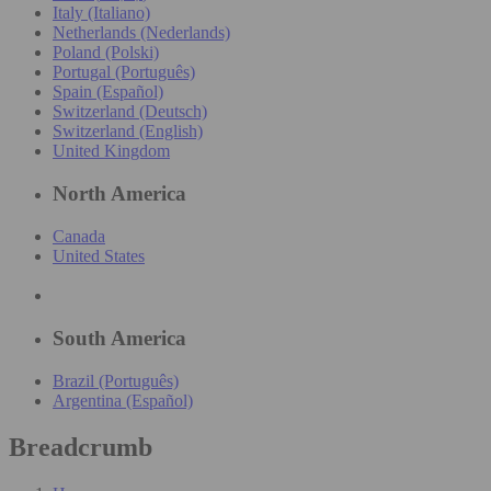
Italy (Italiano)
Netherlands (Nederlands)
Poland (Polski)
Portugal (Português)
Spain (Español)
Switzerland (Deutsch)
Switzerland (English)
United Kingdom
North America
Canada
United States
South America
Brazil (Português)
Argentina (Español)
Breadcrumb