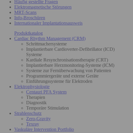
Häufig gestellte Fragen
Elektromagnetische Störungen
MRT-Scans
Info-Broschüren
Internationaler Implantationsausweis
Produktkatalog
Cardiac Rhythm Management (CRM)
Schrittmachersysteme
Implantierbare Cardioverter-Defibrillator (ICD)
Systeme
Kardiale Resynchronisationstherapie (CRT)
Implantierbare Herzmonitoring-Systeme (ICM)
Systeme zur Fernüberwachung von Patienten
Programmiergeräte und externe Geräte
Einführungssysteme für Elektroden
Elektrophysiologie
Centauri PFA System
Therapien
Diagnostik
Temporäre Stimulation
Strahlenschutz
Zero-Gravity
Texray
Vaskuläre Intervention Portfolio