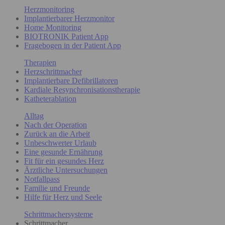
Herzmonitoring
Implantierbarer Herzmonitor
Home Monitoring
BIOTRONIK Patient App
Fragebogen in der Patient App
Therapien
Herzschrittmacher
Implantierbare Defibrillatoren
Kardiale Resynchronisationstherapie
Katheterablation
Alltag
Nach der Operation
Zurück an die Arbeit
Unbeschwerter Urlaub
Eine gesunde Ernährung
Fit für ein gesundes Herz
Ärztliche Untersuchungen
Notfallpass
Familie und Freunde
Hilfe für Herz und Seele
Schrittmachersysteme
Schrittmacher