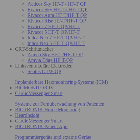
Acticor Sky HF-T / HF-T QP
Rivacor Sky HF-T / HF-T QP
Rivacor Aura HF-T/HF-T QP
Rivacor Rise HF-T/HF-T QP
Rivacor 7 HF-T QP/HF-T
Rivacor 5 HF-T QP/HF-T
Intica Neo 7 HF-T QP/HF-T
Intica Neo 5 HF-T QP/HF-T
CRT-Schrittmacher
Amvia Sky HF-T/HF-T QP
Amvia Edge HF-T/QP
Linksventrikuläre Elektroden
Sentus OTW QP
Implantierbare Herzmonitoring-Systeme (ICM)
BIOMONITOR IV
CardioMessenger Smart
Systeme zur Fernüberwachung von Patienten
BIOTRONIK Home Monitoring
HeartInsight
CardioMessenger Smart
BIOTRONIK Patient App
Programmiergeräte und externe Geräte