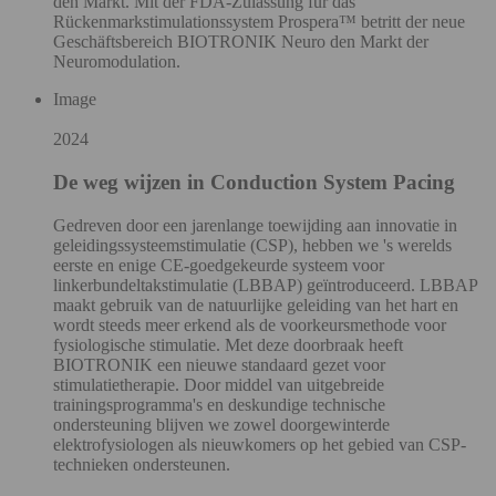
den Markt. Mit der FDA-Zulassung für das
Rückenmarkstimulationssystem Prospera™ betritt der neue
Geschäftsbereich BIOTRONIK Neuro den Markt der
Neuromodulation.
Image
2024
De weg wijzen in Conduction System Pacing
Gedreven door een jarenlange toewijding aan innovatie in
geleidingssysteemstimulatie (CSP), hebben we 's werelds
eerste en enige CE-goedgekeurde systeem voor
linkerbundeltakstimulatie (LBBAP) geïntroduceerd. LBBAP
maakt gebruik van de natuurlijke geleiding van het hart en
wordt steeds meer erkend als de voorkeursmethode voor
fysiologische stimulatie. Met deze doorbraak heeft
BIOTRONIK een nieuwe standaard gezet voor
stimulatietherapie. Door middel van uitgebreide
trainingsprogramma's en deskundige technische
ondersteuning blijven we zowel doorgewinterde
elektrofysiologen als nieuwkomers op het gebied van CSP-
technieken ondersteunen.