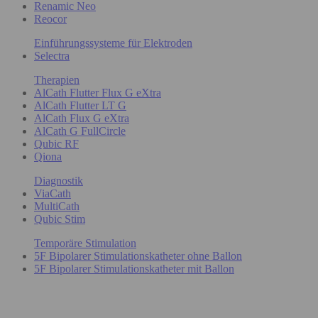
Renamic Neo
Reocor
Einführungssysteme für Elektroden
Selectra
Therapien
AlCath Flutter Flux G eXtra
AlCath Flutter LT G
AlCath Flux G eXtra
AlCath G FullCircle
Qubic RF
Qiona
Diagnostik
ViaCath
MultiCath
Qubic Stim
Temporäre Stimulation
5F Bipolarer Stimulationskatheter ohne Ballon
5F Bipolarer Stimulationskatheter mit Ballon