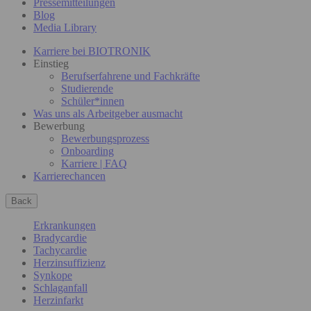
Pressemitteilungen
Blog
Media Library
Karriere bei BIOTRONIK
Einstieg
Berufserfahrene und Fachkräfte
Studierende
Schüler*innen
Was uns als Arbeitgeber ausmacht
Bewerbung
Bewerbungsprozess
Onboarding
Karriere | FAQ
Karrierechancen
Back
Erkrankungen
Bradycardie
Tachycardie
Herzinsuffizienz
Synkope
Schlaganfall
Herzinfarkt