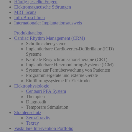
Häufig gestellte Fragen
Elektromagnetische Störungen
MRT-Scans
Info-Broschüren
Internationaler Implantationsausweis
Produktkatalog
Cardiac Rhythm Management (CRM)
Schrittmachersysteme
Implantierbare Cardioverter-Defibrillator (ICD)
Systeme
Kardiale Resynchronisationstherapie (CRT)
Implantierbare Herzmonitoring-Systeme (ICM)
Systeme zur Fernüberwachung von Patienten
Programmiergeräte und externe Geräte
Einführungssysteme für Elektroden
Elektrophysiologie
Centauri PFA System
Therapien
Diagnostik
Temporäre Stimulation
Strahlenschutz
Zero-Gravity
Texray
Vaskuläre Intervention Portfolio