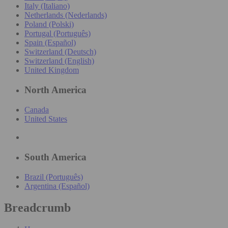
Italy (Italiano)
Netherlands (Nederlands)
Poland (Polski)
Portugal (Português)
Spain (Español)
Switzerland (Deutsch)
Switzerland (English)
United Kingdom
North America
Canada
United States
South America
Brazil (Português)
Argentina (Español)
Breadcrumb