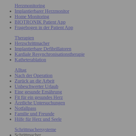
Herzmonitoring
Implantierbarer Herzmonitor
Home Monitoring
BIOTRONIK Patient App
Fragebogen in der Patient App
Therapien
Herzschrittmacher
Implantierbare Defibrillatoren
Kardiale Resynchronisationstherapie
Katheterablation
Alltag
Nach der Operation
Zurück an die Arbeit
Unbeschwerter Urlaub
Eine gesunde Ernährung
Fit für ein gesundes Herz
Ärztliche Untersuchungen
Notfallpass
Familie und Freunde
Hilfe für Herz und Seele
Schrittmachersysteme
Schrittmacher