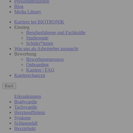
Pressemitteilungen
Blog
Media Library
Karriere bei BIOTRONIK
Einstieg
Berufserfahrene und Fachkräfte
Studierende
Schüler*innen
Was uns als Arbeitgeber ausmacht
Bewerbung
Bewerbungsprozess
Onboarding
Karriere | FAQ
Karrierechancen
Back
Erkrankungen
Bradycardie
Tachycardie
Herzinsuffizienz
Synkope
Schlaganfall
Herzinfarkt