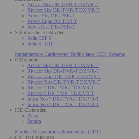
Acticor Sky DR-T/VR-T DX/VR-T
Rivacor Sky DR-T/VR-T DX/VR-T
Amvia Sky DR-T/SR-T
Amvia Edge DR-T/SR-T
Solvia Rise DR-T/SR-T
Schrittmacher Elektroden
Solia CSP S
Solia S, T/JT
Implantierbare Cardioverter-Defibrillator (ICD) Systeme
ICD-Geräte
Acticor Sky DR-T/VR-T DX/VR-T
Rivacor Sky DR-T/VR-T DX/VR-T
Rivacor Aura DR-T/VR-T DX/VR-T
Rivacor Rise DR-T/VR-T DX/VR-T
Rivacor 7 DR-T/VR-T DX/VR-T
Rivacor 5 DR-T/VR-T DX/VR-T
Intica Neo 7 DR-T/VR-T DX/VR-T
Intica Neo 5 DR-T/VR-T DX/VR-T
ICD-Elektroden
Plexa
Pamira
Kardiale Resynchronisationstherapie (CRT)
CRT-Defibrillatoren