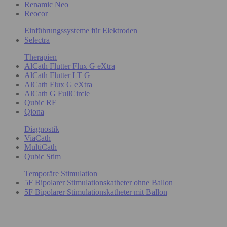
Renamic Neo
Reocor
Einführungssysteme für Elektroden
Selectra
Therapien
AlCath Flutter Flux G eXtra
AlCath Flutter LT G
AlCath Flux G eXtra
AlCath G FullCircle
Qubic RF
Qiona
Diagnostik
ViaCath
MultiCath
Qubic Stim
Temporäre Stimulation
5F Bipolarer Stimulationskatheter ohne Ballon
5F Bipolarer Stimulationskatheter mit Ballon