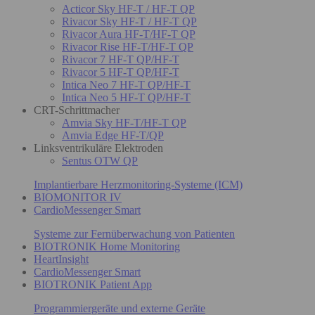
Acticor Sky HF-T / HF-T QP
Rivacor Sky HF-T / HF-T QP
Rivacor Aura HF-T/HF-T QP
Rivacor Rise HF-T/HF-T QP
Rivacor 7 HF-T QP/HF-T
Rivacor 5 HF-T QP/HF-T
Intica Neo 7 HF-T QP/HF-T
Intica Neo 5 HF-T QP/HF-T
CRT-Schrittmacher
Amvia Sky HF-T/HF-T QP
Amvia Edge HF-T/QP
Linksventrikuläre Elektroden
Sentus OTW QP
Implantierbare Herzmonitoring-Systeme (ICM)
BIOMONITOR IV
CardioMessenger Smart
Systeme zur Fernüberwachung von Patienten
BIOTRONIK Home Monitoring
HeartInsight
CardioMessenger Smart
BIOTRONIK Patient App
Programmiergeräte und externe Geräte