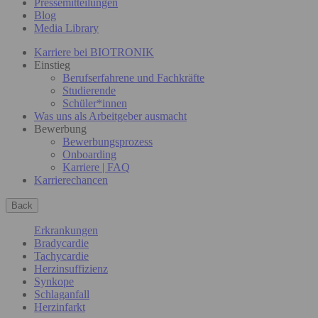
Pressemitteilungen
Blog
Media Library
Karriere bei BIOTRONIK
Einstieg
Berufserfahrene und Fachkräfte
Studierende
Schüler*innen
Was uns als Arbeitgeber ausmacht
Bewerbung
Bewerbungsprozess
Onboarding
Karriere | FAQ
Karrierechancen
Back
Erkrankungen
Bradycardie
Tachycardie
Herzinsuffizienz
Synkope
Schlaganfall
Herzinfarkt