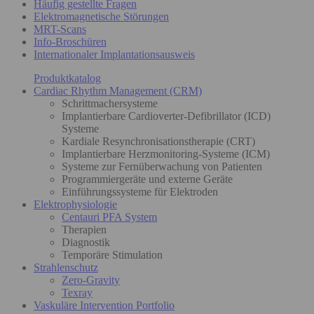
Häufig gestellte Fragen
Elektromagnetische Störungen
MRT-Scans
Info-Broschüren
Internationaler Implantationsausweis
Produktkatalog
Cardiac Rhythm Management (CRM)
Schrittmachersysteme
Implantierbare Cardioverter-Defibrillator (ICD)
Systeme
Kardiale Resynchronisationstherapie (CRT)
Implantierbare Herzmonitoring-Systeme (ICM)
Systeme zur Fernüberwachung von Patienten
Programmiergeräte und externe Geräte
Einführungssysteme für Elektroden
Elektrophysiologie
Centauri PFA System
Therapien
Diagnostik
Temporäre Stimulation
Strahlenschutz
Zero-Gravity
Texray
Vaskuläre Intervention Portfolio