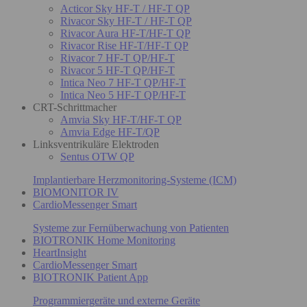
Acticor Sky HF-T / HF-T QP
Rivacor Sky HF-T / HF-T QP
Rivacor Aura HF-T/HF-T QP
Rivacor Rise HF-T/HF-T QP
Rivacor 7 HF-T QP/HF-T
Rivacor 5 HF-T QP/HF-T
Intica Neo 7 HF-T QP/HF-T
Intica Neo 5 HF-T QP/HF-T
CRT-Schrittmacher
Amvia Sky HF-T/HF-T QP
Amvia Edge HF-T/QP
Linksventrikuläre Elektroden
Sentus OTW QP
Implantierbare Herzmonitoring-Systeme (ICM)
BIOMONITOR IV
CardioMessenger Smart
Systeme zur Fernüberwachung von Patienten
BIOTRONIK Home Monitoring
HeartInsight
CardioMessenger Smart
BIOTRONIK Patient App
Programmiergeräte und externe Geräte