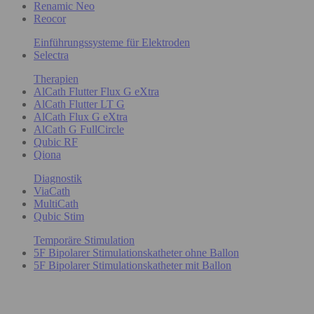
Renamic Neo
Reocor
Einführungssysteme für Elektroden
Selectra
Therapien
AlCath Flutter Flux G eXtra
AlCath Flutter LT G
AlCath Flux G eXtra
AlCath G FullCircle
Qubic RF
Qiona
Diagnostik
ViaCath
MultiCath
Qubic Stim
Temporäre Stimulation
5F Bipolarer Stimulationskatheter ohne Ballon
5F Bipolarer Stimulationskatheter mit Ballon