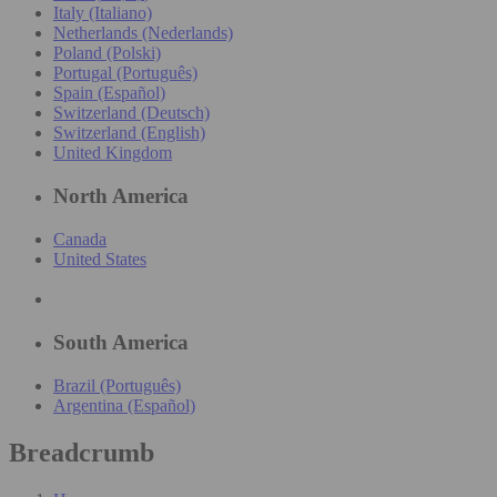
Italy (Italiano)
Netherlands (Nederlands)
Poland (Polski)
Portugal (Português)
Spain (Español)
Switzerland (Deutsch)
Switzerland (English)
United Kingdom
North America
Canada
United States
South America
Brazil (Português)
Argentina (Español)
Breadcrumb