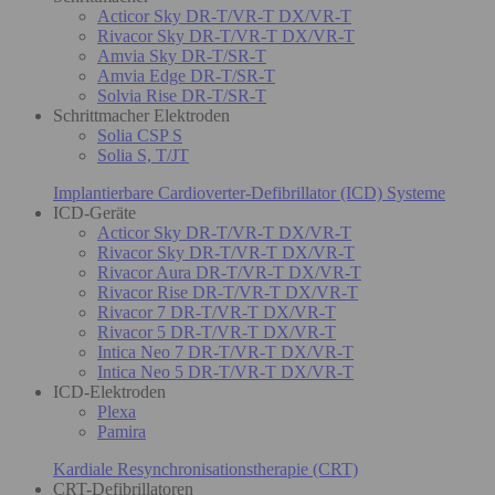
Acticor Sky DR-T/VR-T DX/VR-T
Rivacor Sky DR-T/VR-T DX/VR-T
Amvia Sky DR-T/SR-T
Amvia Edge DR-T/SR-T
Solvia Rise DR-T/SR-T
Schrittmacher Elektroden
Solia CSP S
Solia S, T/JT
Implantierbare Cardioverter-Defibrillator (ICD) Systeme
ICD-Geräte
Acticor Sky DR-T/VR-T DX/VR-T
Rivacor Sky DR-T/VR-T DX/VR-T
Rivacor Aura DR-T/VR-T DX/VR-T
Rivacor Rise DR-T/VR-T DX/VR-T
Rivacor 7 DR-T/VR-T DX/VR-T
Rivacor 5 DR-T/VR-T DX/VR-T
Intica Neo 7 DR-T/VR-T DX/VR-T
Intica Neo 5 DR-T/VR-T DX/VR-T
ICD-Elektroden
Plexa
Pamira
Kardiale Resynchronisationstherapie (CRT)
CRT-Defibrillatoren