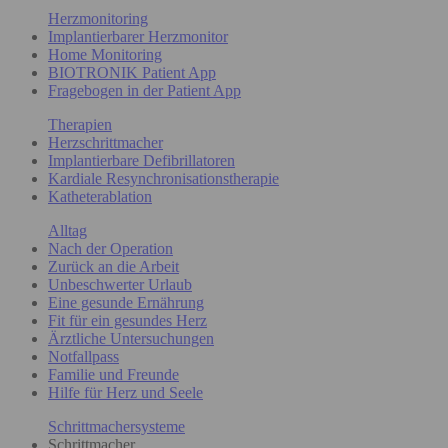
Herzmonitoring
Implantierbarer Herzmonitor
Home Monitoring
BIOTRONIK Patient App
Fragebogen in der Patient App
Therapien
Herzschrittmacher
Implantierbare Defibrillatoren
Kardiale Resynchronisationstherapie
Katheterablation
Alltag
Nach der Operation
Zurück an die Arbeit
Unbeschwerter Urlaub
Eine gesunde Ernährung
Fit für ein gesundes Herz
Ärztliche Untersuchungen
Notfallpass
Familie und Freunde
Hilfe für Herz und Seele
Schrittmachersysteme
Schrittmacher