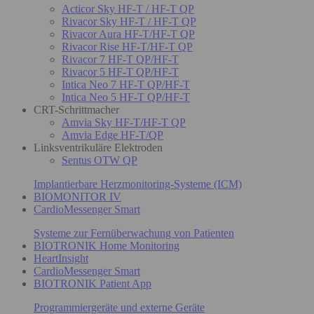
Acticor Sky HF-T / HF-T QP
Rivacor Sky HF-T / HF-T QP
Rivacor Aura HF-T/HF-T QP
Rivacor Rise HF-T/HF-T QP
Rivacor 7 HF-T QP/HF-T
Rivacor 5 HF-T QP/HF-T
Intica Neo 7 HF-T QP/HF-T
Intica Neo 5 HF-T QP/HF-T
CRT-Schrittmacher
Amvia Sky HF-T/HF-T QP
Amvia Edge HF-T/QP
Linksventrikuläre Elektroden
Sentus OTW QP
Implantierbare Herzmonitoring-Systeme (ICM)
BIOMONITOR IV
CardioMessenger Smart
Systeme zur Fernüberwachung von Patienten
BIOTRONIK Home Monitoring
HeartInsight
CardioMessenger Smart
BIOTRONIK Patient App
Programmiergeräte und externe Geräte