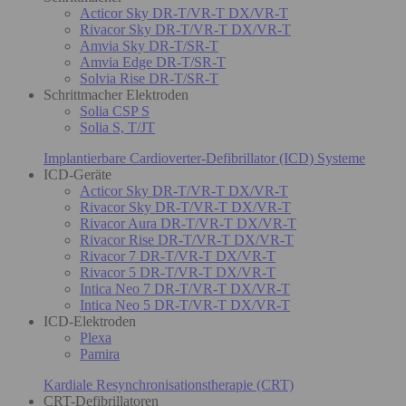
Acticor Sky DR-T/VR-T DX/VR-T
Rivacor Sky DR-T/VR-T DX/VR-T
Amvia Sky DR-T/SR-T
Amvia Edge DR-T/SR-T
Solvia Rise DR-T/SR-T
Schrittmacher Elektroden
Solia CSP S
Solia S, T/JT
Implantierbare Cardioverter-Defibrillator (ICD) Systeme
ICD-Geräte
Acticor Sky DR-T/VR-T DX/VR-T
Rivacor Sky DR-T/VR-T DX/VR-T
Rivacor Aura DR-T/VR-T DX/VR-T
Rivacor Rise DR-T/VR-T DX/VR-T
Rivacor 7 DR-T/VR-T DX/VR-T
Rivacor 5 DR-T/VR-T DX/VR-T
Intica Neo 7 DR-T/VR-T DX/VR-T
Intica Neo 5 DR-T/VR-T DX/VR-T
ICD-Elektroden
Plexa
Pamira
Kardiale Resynchronisationstherapie (CRT)
CRT-Defibrillatoren