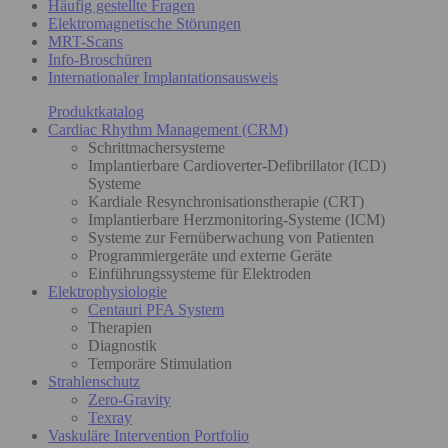
Häufig gestellte Fragen
Elektromagnetische Störungen
MRT-Scans
Info-Broschüren
Internationaler Implantationsausweis
Produktkatalog
Cardiac Rhythm Management (CRM)
Schrittmachersysteme
Implantierbare Cardioverter-Defibrillator (ICD)
Systeme
Kardiale Resynchronisationstherapie (CRT)
Implantierbare Herzmonitoring-Systeme (ICM)
Systeme zur Fernüberwachung von Patienten
Programmiergeräte und externe Geräte
Einführungssysteme für Elektroden
Elektrophysiologie
Centauri PFA System
Therapien
Diagnostik
Temporäre Stimulation
Strahlenschutz
Zero-Gravity
Texray
Vaskuläre Intervention Portfolio