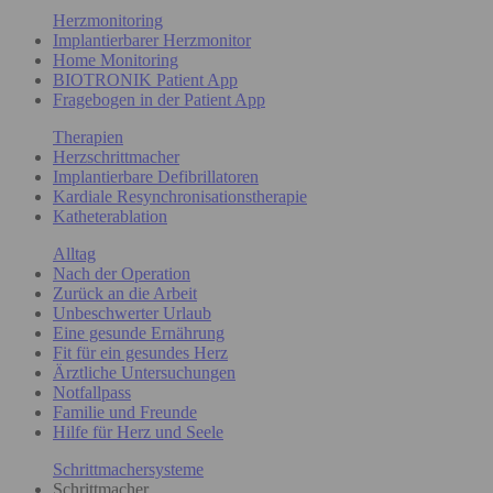
Herzmonitoring
Implantierbarer Herzmonitor
Home Monitoring
BIOTRONIK Patient App
Fragebogen in der Patient App
Therapien
Herzschrittmacher
Implantierbare Defibrillatoren
Kardiale Resynchronisationstherapie
Katheterablation
Alltag
Nach der Operation
Zurück an die Arbeit
Unbeschwerter Urlaub
Eine gesunde Ernährung
Fit für ein gesundes Herz
Ärztliche Untersuchungen
Notfallpass
Familie und Freunde
Hilfe für Herz und Seele
Schrittmachersysteme
Schrittmacher