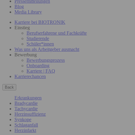
Pressemitteilungen
Blog
Media Library
Karriere bei BIOTRONIK
Einstieg
Berufserfahrene und Fachkräfte
Studierende
Schüler*innen
Was uns als Arbeitgeber ausmacht
Bewerbung
Bewerbungsprozess
Onboarding
Karriere | FAQ
Karrierechancen
Back
Erkrankungen
Bradycardie
Tachycardie
Herzinsuffizienz
Synkope
Schlaganfall
Herzinfarkt