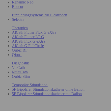
Renamic Neo
Reocor
Einführungssysteme für Elektroden
Selectra
Therapien
AlCath Flutter Flux G eXtra
AlCath Flutter LT G
AlCath Flux G eXtra
AlCath G FullCircle
Qubic RF
Qiona
Diagnostik
ViaCath
MultiCath
Qubic Stim
Temporäre Stimulation
5F Bipolarer Stimulationskatheter ohne Ballon
5F Bipolarer Stimulationskatheter mit Ballon