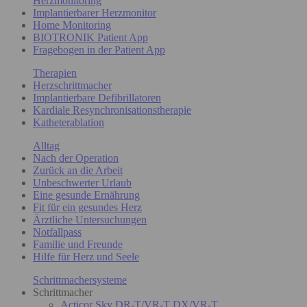
Herzmonitoring
Implantierbarer Herzmonitor
Home Monitoring
BIOTRONIK Patient App
Fragebogen in der Patient App
Therapien
Herzschrittmacher
Implantierbare Defibrillatoren
Kardiale Resynchronisationstherapie
Katheterablation
Alltag
Nach der Operation
Zurück an die Arbeit
Unbeschwerter Urlaub
Eine gesunde Ernährung
Fit für ein gesundes Herz
Ärztliche Untersuchungen
Notfallpass
Familie und Freunde
Hilfe für Herz und Seele
Schrittmachersysteme
Schrittmacher
Acticor Sky DR-T/VR-T DX/VR-T