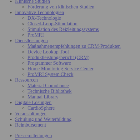
Klinische Studien
Förderung von klinischen Studien
Innovative Technologien
DX-Technologie
Closed-Loop-Stimulation
Stimulation des Reizleitungssystems
ProMRI
Dienstleistungen
Maßnahmenempfehlungen zu CRM-Produkten
Device Lookup Tool
Produktleistungsbericht (CRM)
Programmer Software
Home Monitoring Service Center
ProMRI System Check
Ressourcen
Material Compliance
Technische Bibliothek
Manual Library
Digitale Lösungen
CardioSphere
Veranstaltungen
Schulung und Weiterbildung
Reimbursement
Pressemitteilungen