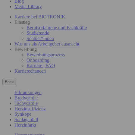
Blog
Media Library
Karriere bei BIOTRONIK
Einstieg
Berufserfahrene und Fachkräfte
Studierende
Schüler*innen
Was uns als Arbeitgeber ausmacht
Bewerbung
Bewerbungsprozess
Onboarding
Karriere | FAQ
Karrierechancen
Back
Erkrankungen
Bradycardie
Tachycardie
Herzinsuffizienz
Synkope
Schlaganfall
Herzinfarkt