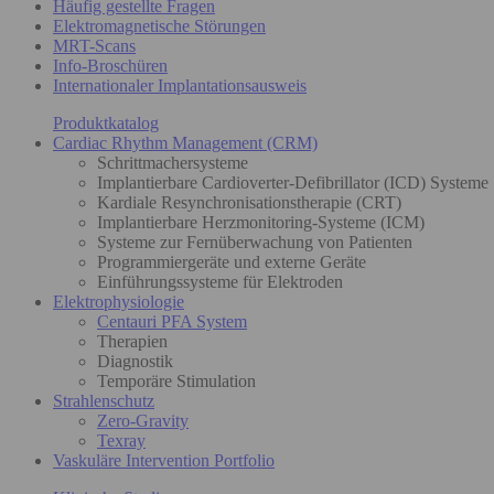
Häufig gestellte Fragen
Elektromagnetische Störungen
MRT-Scans
Info-Broschüren
Internationaler Implantationsausweis
Produktkatalog
Cardiac Rhythm Management (CRM)
Schrittmachersysteme
Implantierbare Cardioverter-Defibrillator (ICD) Systeme
Kardiale Resynchronisationstherapie (CRT)
Implantierbare Herzmonitoring-Systeme (ICM)
Systeme zur Fernüberwachung von Patienten
Programmiergeräte und externe Geräte
Einführungssysteme für Elektroden
Elektrophysiologie
Centauri PFA System
Therapien
Diagnostik
Temporäre Stimulation
Strahlenschutz
Zero-Gravity
Texray
Vaskuläre Intervention Portfolio