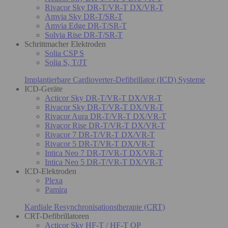
Rivacor Sky DR-T/VR-T DX/VR-T
Amvia Sky DR-T/SR-T
Amvia Edge DR-T/SR-T
Solvia Rise DR-T/SR-T
Schrittmacher Elektroden
Solia CSP S
Solia S, T/JT
Implantierbare Cardioverter-Defibrillator (ICD) Systeme
ICD-Geräte
Acticor Sky DR-T/VR-T DX/VR-T
Rivacor Sky DR-T/VR-T DX/VR-T
Rivacor Aura DR-T/VR-T DX/VR-T
Rivacor Rise DR-T/VR-T DX/VR-T
Rivacor 7 DR-T/VR-T DX/VR-T
Rivacor 5 DR-T/VR-T DX/VR-T
Intica Neo 7 DR-T/VR-T DX/VR-T
Intica Neo 5 DR-T/VR-T DX/VR-T
ICD-Elektroden
Plexa
Pamira
Kardiale Resynchronisationstherapie (CRT)
CRT-Defibrillatoren
Acticor Sky HF-T / HF-T QP