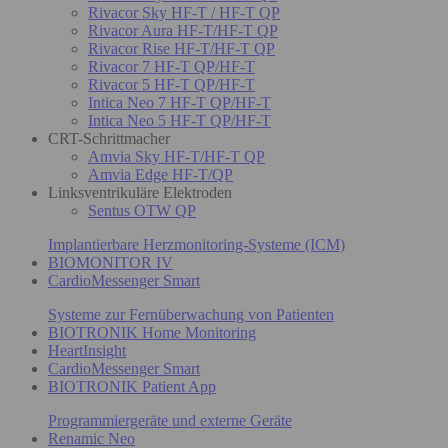
Rivacor Sky HF-T / HF-T QP
Rivacor Aura HF-T/HF-T QP
Rivacor Rise HF-T/HF-T QP
Rivacor 7 HF-T QP/HF-T
Rivacor 5 HF-T QP/HF-T
Intica Neo 7 HF-T QP/HF-T
Intica Neo 5 HF-T QP/HF-T
CRT-Schrittmacher
Amvia Sky HF-T/HF-T QP
Amvia Edge HF-T/QP
Linksventrikuläre Elektroden
Sentus OTW QP
Implantierbare Herzmonitoring-Systeme (ICM)
BIOMONITOR IV
CardioMessenger Smart
Systeme zur Fernüberwachung von Patienten
BIOTRONIK Home Monitoring
HeartInsight
CardioMessenger Smart
BIOTRONIK Patient App
Programmiergeräte und externe Geräte
Renamic Neo