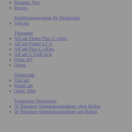
Renamic Neo
Reocor
Einführungssysteme für Elektroden
Selectra
Therapien
AlCath Flutter Flux G eXtra
AlCath Flutter LT G
AlCath Flux G eXtra
AlCath G FullCircle
Qubic RF
Qiona
Diagnostik
ViaCath
MultiCath
Qubic Stim
Temporäre Stimulation
5F Bipolarer Stimulationskatheter ohne Ballon
5F Bipolarer Stimulationskatheter mit Ballon