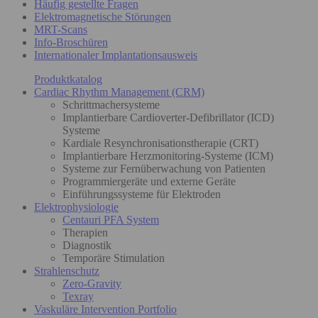
Häufig gestellte Fragen
Elektromagnetische Störungen
MRT-Scans
Info-Broschüren
Internationaler Implantationsausweis
Produktkatalog
Cardiac Rhythm Management (CRM)
Schrittmachersysteme
Implantierbare Cardioverter-Defibrillator (ICD)
Systeme
Kardiale Resynchronisationstherapie (CRT)
Implantierbare Herzmonitoring-Systeme (ICM)
Systeme zur Fernüberwachung von Patienten
Programmiergeräte und externe Geräte
Einführungssysteme für Elektroden
Elektrophysiologie
Centauri PFA System
Therapien
Diagnostik
Temporäre Stimulation
Strahlenschutz
Zero-Gravity
Texray
Vaskuläre Intervention Portfolio