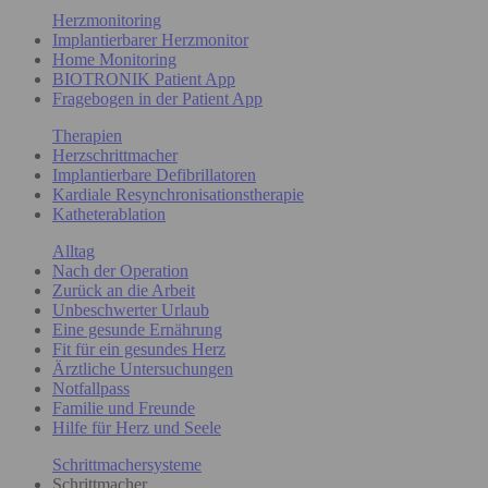
Herzmonitoring
Implantierbarer Herzmonitor
Home Monitoring
BIOTRONIK Patient App
Fragebogen in der Patient App
Therapien
Herzschrittmacher
Implantierbare Defibrillatoren
Kardiale Resynchronisationstherapie
Katheterablation
Alltag
Nach der Operation
Zurück an die Arbeit
Unbeschwerter Urlaub
Eine gesunde Ernährung
Fit für ein gesundes Herz
Ärztliche Untersuchungen
Notfallpass
Familie und Freunde
Hilfe für Herz und Seele
Schrittmachersysteme
Schrittmacher