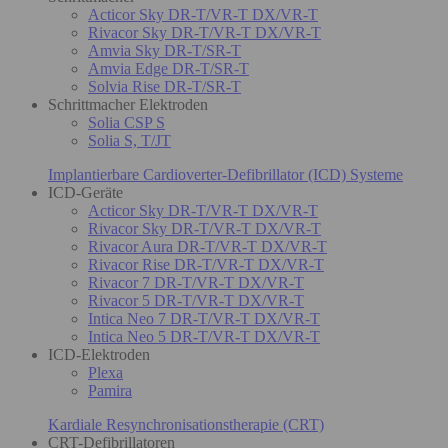
Acticor Sky DR-T/VR-T DX/VR-T
Rivacor Sky DR-T/VR-T DX/VR-T
Amvia Sky DR-T/SR-T
Amvia Edge DR-T/SR-T
Solvia Rise DR-T/SR-T
Schrittmacher Elektroden
Solia CSP S
Solia S, T/JT
Implantierbare Cardioverter-Defibrillator (ICD) Systeme
ICD-Geräte
Acticor Sky DR-T/VR-T DX/VR-T
Rivacor Sky DR-T/VR-T DX/VR-T
Rivacor Aura DR-T/VR-T DX/VR-T
Rivacor Rise DR-T/VR-T DX/VR-T
Rivacor 7 DR-T/VR-T DX/VR-T
Rivacor 5 DR-T/VR-T DX/VR-T
Intica Neo 7 DR-T/VR-T DX/VR-T
Intica Neo 5 DR-T/VR-T DX/VR-T
ICD-Elektroden
Plexa
Pamira
Kardiale Resynchronisationstherapie (CRT)
CRT-Defibrillatoren