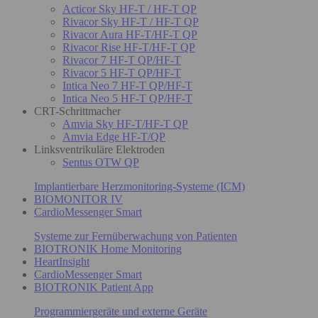
Acticor Sky HF-T / HF-T QP
Rivacor Sky HF-T / HF-T QP
Rivacor Aura HF-T/HF-T QP
Rivacor Rise HF-T/HF-T QP
Rivacor 7 HF-T QP/HF-T
Rivacor 5 HF-T QP/HF-T
Intica Neo 7 HF-T QP/HF-T
Intica Neo 5 HF-T QP/HF-T
CRT-Schrittmacher
Amvia Sky HF-T/HF-T QP
Amvia Edge HF-T/QP
Linksventrikuläre Elektroden
Sentus OTW QP
Implantierbare Herzmonitoring-Systeme (ICM)
BIOMONITOR IV
CardioMessenger Smart
Systeme zur Fernüberwachung von Patienten
BIOTRONIK Home Monitoring
HeartInsight
CardioMessenger Smart
BIOTRONIK Patient App
Programmiergeräte und externe Geräte