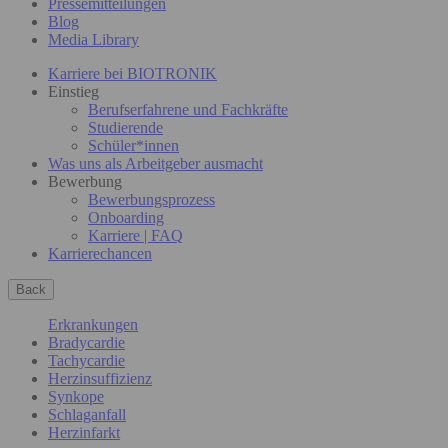
Pressemitteilungen
Blog
Media Library
Karriere bei BIOTRONIK
Einstieg
Berufserfahrene und Fachkräfte
Studierende
Schüler*innen
Was uns als Arbeitgeber ausmacht
Bewerbung
Bewerbungsprozess
Onboarding
Karriere | FAQ
Karrierechancen
Back
Erkrankungen
Bradycardie
Tachycardie
Herzinsuffizienz
Synkope
Schlaganfall
Herzinfarkt