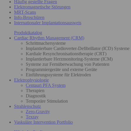
Häufig gestellte Fragen
Elektromagnetische Störungen
MRT-Scans
Info-Broschüren
Internationaler Implantationsausweis
Produktkatalog
Cardiac Rhythm Management (CRM)
Schrittmachersysteme
Implantierbare Cardioverter-Defibrillator (ICD) Systeme
Kardiale Resynchronisationstherapie (CRT)
Implantierbare Herzmonitoring-Systeme (ICM)
Systeme zur Fernüberwachung von Patienten
Programmiergeräte und externe Geräte
Einführungssysteme für Elektroden
Elektrophysiologie
Centauri PFA System
Therapien
Diagnostik
Temporäre Stimulation
Strahlenschutz
Zero-Gravity
Texray
Vaskuläre Intervention Portfolio