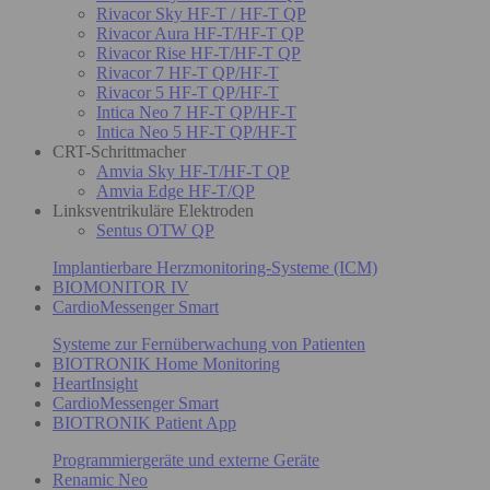
Rivacor Sky HF-T / HF-T QP
Rivacor Aura HF-T/HF-T QP
Rivacor Rise HF-T/HF-T QP
Rivacor 7 HF-T QP/HF-T
Rivacor 5 HF-T QP/HF-T
Intica Neo 7 HF-T QP/HF-T
Intica Neo 5 HF-T QP/HF-T
CRT-Schrittmacher
Amvia Sky HF-T/HF-T QP
Amvia Edge HF-T/QP
Linksventrikuläre Elektroden
Sentus OTW QP
Implantierbare Herzmonitoring-Systeme (ICM)
BIOMONITOR IV
CardioMessenger Smart
Systeme zur Fernüberwachung von Patienten
BIOTRONIK Home Monitoring
HeartInsight
CardioMessenger Smart
BIOTRONIK Patient App
Programmiergeräte und externe Geräte
Renamic Neo