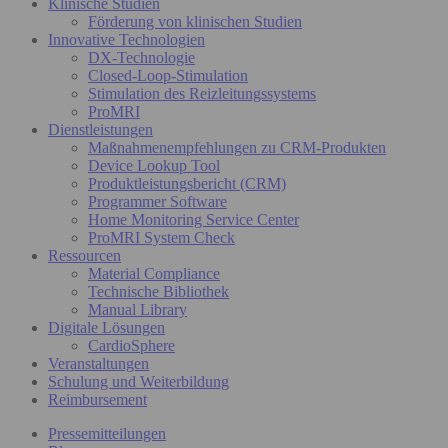
Klinische Studien
Förderung von klinischen Studien
Innovative Technologien
DX-Technologie
Closed-Loop-Stimulation
Stimulation des Reizleitungssystems
ProMRI
Dienstleistungen
Maßnahmenempfehlungen zu CRM-Produkten
Device Lookup Tool
Produktleistungsbericht (CRM)
Programmer Software
Home Monitoring Service Center
ProMRI System Check
Ressourcen
Material Compliance
Technische Bibliothek
Manual Library
Digitale Lösungen
CardioSphere
Veranstaltungen
Schulung und Weiterbildung
Reimbursement
Pressemitteilungen