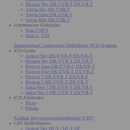
Rivacor Sky DR-T/VR-T DX/VR-T
Amvia Sky DR-T/SR-T
Amvia Edge DR-T/SR-T
Solvia Rise DR-T/SR-T
Schrittmacher Elektroden
Solia CSP S
Solia S, T/JT
Implantierbare Cardioverter-Defibrillator (ICD) Systeme
ICD-Geräte
Acticor Sky DR-T/VR-T DX/VR-T
Rivacor Sky DR-T/VR-T DX/VR-T
Rivacor Aura DR-T/VR-T DX/VR-T
Rivacor Rise DR-T/VR-T DX/VR-T
Rivacor 7 DR-T/VR-T DX/VR-T
Rivacor 5 DR-T/VR-T DX/VR-T
Intica Neo 7 DR-T/VR-T DX/VR-T
Intica Neo 5 DR-T/VR-T DX/VR-T
ICD-Elektroden
Plexa
Pamira
Kardiale Resynchronisationstherapie (CRT)
CRT-Defibrillatoren
Acticor Sky HF-T / HF-T QP