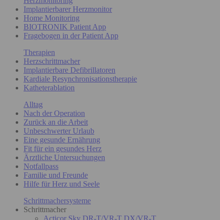
Herzmonitoring
Implantierbarer Herzmonitor
Home Monitoring
BIOTRONIK Patient App
Fragebogen in der Patient App
Therapien
Herzschrittmacher
Implantierbare Defibrillatoren
Kardiale Resynchronisationstherapie
Katheterablation
Alltag
Nach der Operation
Zurück an die Arbeit
Unbeschwerter Urlaub
Eine gesunde Ernährung
Fit für ein gesundes Herz
Ärztliche Untersuchungen
Notfallpass
Familie und Freunde
Hilfe für Herz und Seele
Schrittmachersysteme
Schrittmacher
Acticor Sky DR-T/VR-T DX/VR-T