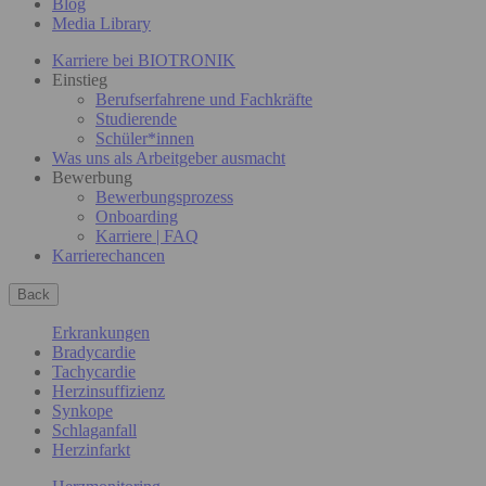
Blog
Media Library
Karriere bei BIOTRONIK
Einstieg
Berufserfahrene und Fachkräfte
Studierende
Schüler*innen
Was uns als Arbeitgeber ausmacht
Bewerbung
Bewerbungsprozess
Onboarding
Karriere | FAQ
Karrierechancen
Back
Erkrankungen
Bradycardie
Tachycardie
Herzinsuffizienz
Synkope
Schlaganfall
Herzinfarkt