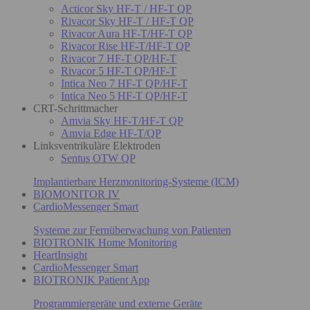
Acticor Sky HF-T / HF-T QP
Rivacor Sky HF-T / HF-T QP
Rivacor Aura HF-T/HF-T QP
Rivacor Rise HF-T/HF-T QP
Rivacor 7 HF-T QP/HF-T
Rivacor 5 HF-T QP/HF-T
Intica Neo 7 HF-T QP/HF-T
Intica Neo 5 HF-T QP/HF-T
CRT-Schrittmacher
Amvia Sky HF-T/HF-T QP
Amvia Edge HF-T/QP
Linksventrikuläre Elektroden
Sentus OTW QP
Implantierbare Herzmonitoring-Systeme (ICM)
BIOMONITOR IV
CardioMessenger Smart
Systeme zur Fernüberwachung von Patienten
BIOTRONIK Home Monitoring
HeartInsight
CardioMessenger Smart
BIOTRONIK Patient App
Programmiergeräte und externe Geräte