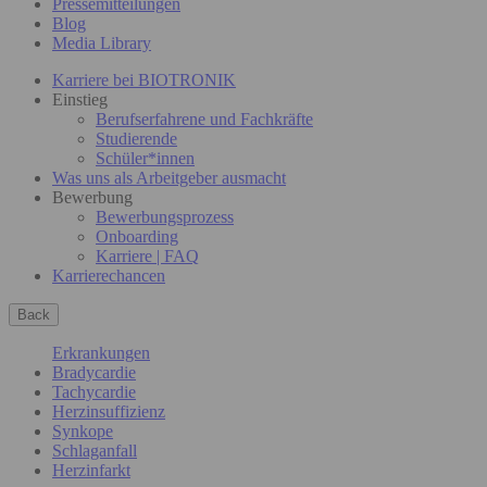
Pressemitteilungen
Blog
Media Library
Karriere bei BIOTRONIK
Einstieg
Berufserfahrene und Fachkräfte
Studierende
Schüler*innen
Was uns als Arbeitgeber ausmacht
Bewerbung
Bewerbungsprozess
Onboarding
Karriere | FAQ
Karrierechancen
Back
Erkrankungen
Bradycardie
Tachycardie
Herzinsuffizienz
Synkope
Schlaganfall
Herzinfarkt