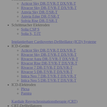
Acticor Sky DR-T/VR-T DX/VR-T
Rivacor Sky DR-T/VR-T DX/VR-T
Amvia Sky DR-T/SR-T
Amvia Edge DR-T/SR-T
Solvia Rise DR-T/SR-T
Schrittmacher Elektroden
Solia CSP S
Solia S, T/JT
Implantierbare Cardioverter-Defibrillator (ICD) Systeme
ICD-Geräte
Acticor Sky DR-T/VR-T DX/VR-T
Rivacor Sky DR-T/VR-T DX/VR-T
Rivacor Aura DR-T/VR-T DX/VR-T
Rivacor Rise DR-T/VR-T DX/VR-T
Rivacor 7 DR-T/VR-T DX/VR-T
Rivacor 5 DR-T/VR-T DX/VR-T
Intica Neo 7 DR-T/VR-T DX/VR-T
Intica Neo 5 DR-T/VR-T DX/VR-T
ICD-Elektroden
Plexa
Pamira
Kardiale Resynchronisationstherapie (CRT)
CRT-Defibrillatoren