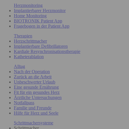
Herzmonitoring
Implantierbarer Herzmonitor
Home Monitoring
BIOTRONIK Patient App
Fragebogen in der Patient App
Therapien
Herzschrittmacher
Implantierbare Defibrillatoren
Kardiale Resynchronisationstherapie
Katheterablation
Alltag
Nach der Operation
Zurück an die Arbeit
Unbeschwerter Urlaub
Eine gesunde Ernährung
Fit für ein gesundes Herz
Ärztliche Untersuchungen
Notfallpass
Familie und Freunde
Hilfe für Herz und Seele
Schrittmachersysteme
Schrittmacher