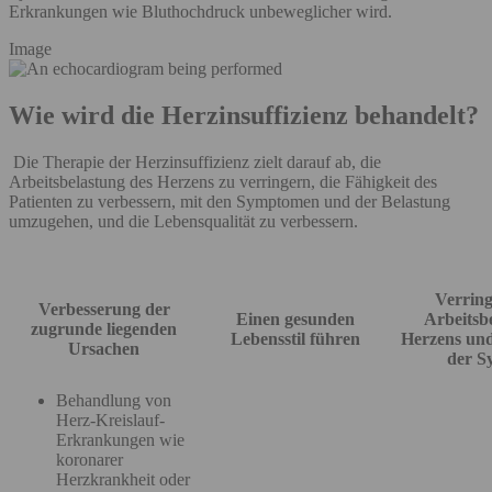
Erkrankungen wie Bluthochdruck unbeweglicher wird.
Image
Wie wird die Herzinsuffizienz behandelt?
Die Therapie der Herzinsuffizienz zielt darauf ab, die
Arbeitsbelastung des Herzens zu verringern, die Fähigkeit des
Patienten zu verbessern, mit den Symptomen und der Belastung
umzugehen, und die Lebensqualität zu verbessern.
Verrin
Verbesserung der
Einen gesunden
Arbeitsb
zugrunde liegenden
Lebensstil führen
Herzens un
Ursachen
der S
Behandlung von
Herz-Kreislauf-
Erkrankungen wie
koronarer
Herzkrankheit oder