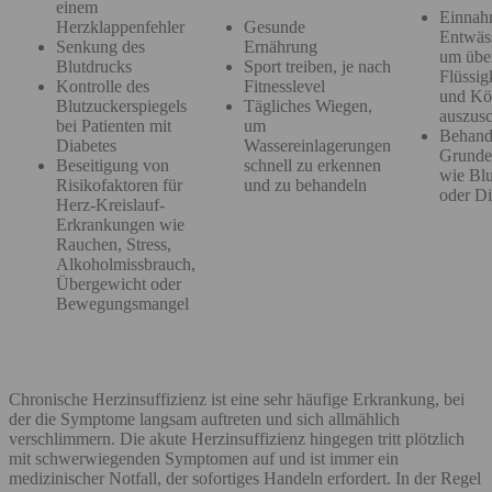
einem
Einnah
Herzklappenfehler
Gesunde
Entwäss
Senkung des
Ernährung
um übe
Blutdrucks
Sport treiben, je nach
Flüssig
Kontrolle des
Fitnesslevel
und Kö
Blutzuckerspiegels
Tägliches Wiegen,
auszu
bei Patienten mit
um
Behand
Diabetes
Wassereinlagerungen
Grunde
Beseitigung von
schnell zu erkennen
wie Bl
Risikofaktoren für
und zu behandeln
oder D
Herz-Kreislauf-
Erkrankungen wie
Rauchen, Stress,
Alkoholmissbrauch,
Übergewicht oder
Bewegungsmangel
Chronische Herzinsuffizienz ist eine sehr häufige Erkrankung, bei
der die Symptome langsam auftreten und sich allmählich
verschlimmern. Die akute Herzinsuffizienz hingegen tritt plötzlich
mit schwerwiegenden Symptomen auf und ist immer ein
medizinischer Notfall, der sofortiges Handeln erfordert. In der Regel