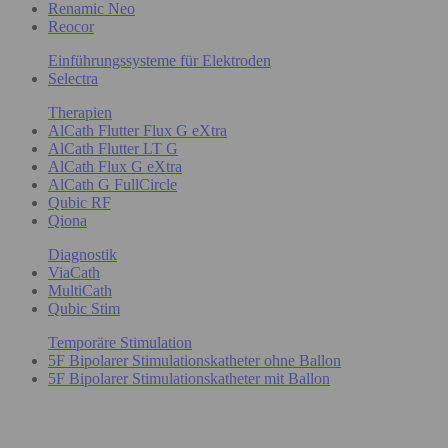
Renamic Neo
Reocor
Einführungssysteme für Elektroden
Selectra
Therapien
AlCath Flutter Flux G eXtra
AlCath Flutter LT G
AlCath Flux G eXtra
AlCath G FullCircle
Qubic RF
Qiona
Diagnostik
ViaCath
MultiCath
Qubic Stim
Temporäre Stimulation
5F Bipolarer Stimulationskatheter ohne Ballon
5F Bipolarer Stimulationskatheter mit Ballon