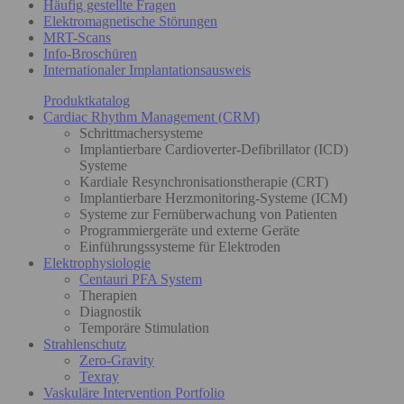
Häufig gestellte Fragen
Elektromagnetische Störungen
MRT-Scans
Info-Broschüren
Internationaler Implantationsausweis
Produktkatalog
Cardiac Rhythm Management (CRM)
Schrittmachersysteme
Implantierbare Cardioverter-Defibrillator (ICD)
Systeme
Kardiale Resynchronisationstherapie (CRT)
Implantierbare Herzmonitoring-Systeme (ICM)
Systeme zur Fernüberwachung von Patienten
Programmiergeräte und externe Geräte
Einführungssysteme für Elektroden
Elektrophysiologie
Centauri PFA System
Therapien
Diagnostik
Temporäre Stimulation
Strahlenschutz
Zero-Gravity
Texray
Vaskuläre Intervention Portfolio