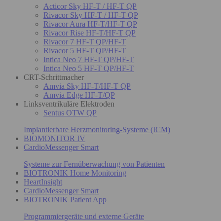
Acticor Sky HF-T / HF-T QP
Rivacor Sky HF-T / HF-T QP
Rivacor Aura HF-T/HF-T QP
Rivacor Rise HF-T/HF-T QP
Rivacor 7 HF-T QP/HF-T
Rivacor 5 HF-T QP/HF-T
Intica Neo 7 HF-T QP/HF-T
Intica Neo 5 HF-T QP/HF-T
CRT-Schrittmacher
Amvia Sky HF-T/HF-T QP
Amvia Edge HF-T/QP
Linksventrikuläre Elektroden
Sentus OTW QP
Implantierbare Herzmonitoring-Systeme (ICM)
BIOMONITOR IV
CardioMessenger Smart
Systeme zur Fernüberwachung von Patienten
BIOTRONIK Home Monitoring
HeartInsight
CardioMessenger Smart
BIOTRONIK Patient App
Programmiergeräte und externe Geräte