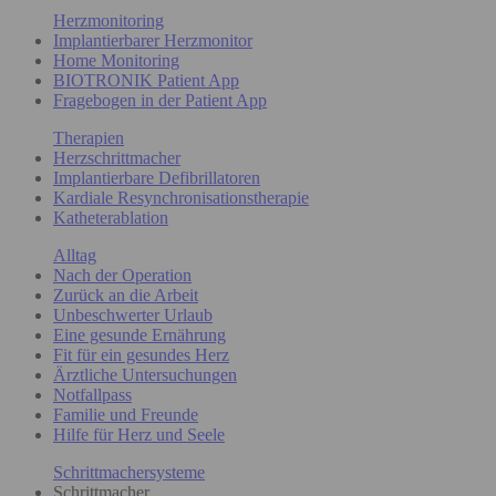
Herzmonitoring
Implantierbarer Herzmonitor
Home Monitoring
BIOTRONIK Patient App
Fragebogen in der Patient App
Therapien
Herzschrittmacher
Implantierbare Defibrillatoren
Kardiale Resynchronisationstherapie
Katheterablation
Alltag
Nach der Operation
Zurück an die Arbeit
Unbeschwerter Urlaub
Eine gesunde Ernährung
Fit für ein gesundes Herz
Ärztliche Untersuchungen
Notfallpass
Familie und Freunde
Hilfe für Herz und Seele
Schrittmachersysteme
Schrittmacher