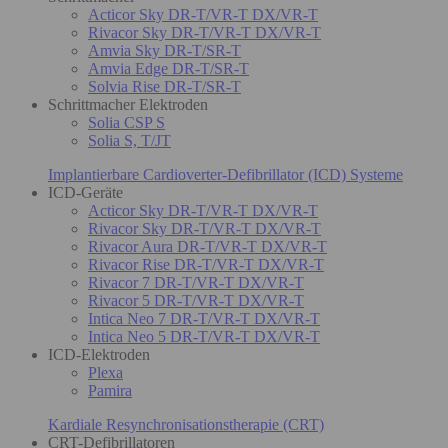
Acticor Sky DR-T/VR-T DX/VR-T
Rivacor Sky DR-T/VR-T DX/VR-T
Amvia Sky DR-T/SR-T
Amvia Edge DR-T/SR-T
Solvia Rise DR-T/SR-T
Schrittmacher Elektroden
Solia CSP S
Solia S, T/JT
Implantierbare Cardioverter-Defibrillator (ICD) Systeme
ICD-Geräte
Acticor Sky DR-T/VR-T DX/VR-T
Rivacor Sky DR-T/VR-T DX/VR-T
Rivacor Aura DR-T/VR-T DX/VR-T
Rivacor Rise DR-T/VR-T DX/VR-T
Rivacor 7 DR-T/VR-T DX/VR-T
Rivacor 5 DR-T/VR-T DX/VR-T
Intica Neo 7 DR-T/VR-T DX/VR-T
Intica Neo 5 DR-T/VR-T DX/VR-T
ICD-Elektroden
Plexa
Pamira
Kardiale Resynchronisationstherapie (CRT)
CRT-Defibrillatoren