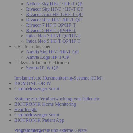
Acticor Sky HF-T / HF-T QP
Rivacor Sky HF-T / HF-T QP
Rivacor Aura HF-T/HF-T QP
Rivacor Rise HF-T/HF-T QP
Rivacor 7 HF-T QP/HF-T
Rivacor 5 HF-T QP/HF-T
Intica Neo 7 HF-T QP/HF-T
Intica Neo 5 HF-T QP/HF-T
CRT-Schrittmacher
Amvia Sky HF-T/HF-T QP
Amvia Edge HF-T/QP
Linksventrikuläre Elektroden
Sentus OTW QP
Implantierbare Herzmonitoring-Systeme (ICM)
BIOMONITOR IV
CardioMessenger Smart
Systeme zur Fernüberwachung von Patienten
BIOTRONIK Home Monitoring
HeartInsight
CardioMessenger Smart
BIOTRONIK Patient App
Programmiergeräte und externe Geräte