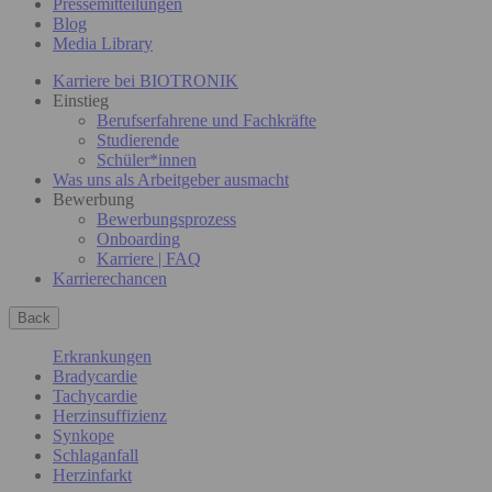
Pressemitteilungen
Blog
Media Library
Karriere bei BIOTRONIK
Einstieg
Berufserfahrene und Fachkräfte
Studierende
Schüler*innen
Was uns als Arbeitgeber ausmacht
Bewerbung
Bewerbungsprozess
Onboarding
Karriere | FAQ
Karrierechancen
Back
Erkrankungen
Bradycardie
Tachycardie
Herzinsuffizienz
Synkope
Schlaganfall
Herzinfarkt