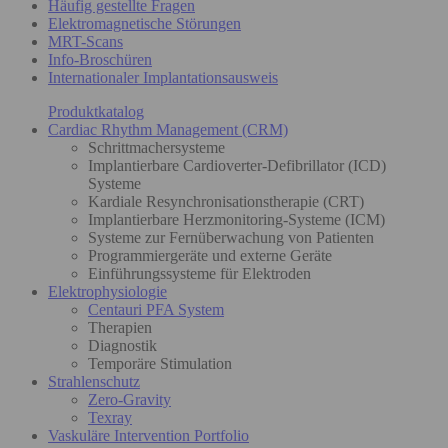
Häufig gestellte Fragen
Elektromagnetische Störungen
MRT-Scans
Info-Broschüren
Internationaler Implantationsausweis
Produktkatalog
Cardiac Rhythm Management (CRM)
Schrittmachersysteme
Implantierbare Cardioverter-Defibrillator (ICD)
Systeme
Kardiale Resynchronisationstherapie (CRT)
Implantierbare Herzmonitoring-Systeme (ICM)
Systeme zur Fernüberwachung von Patienten
Programmiergeräte und externe Geräte
Einführungssysteme für Elektroden
Elektrophysiologie
Centauri PFA System
Therapien
Diagnostik
Temporäre Stimulation
Strahlenschutz
Zero-Gravity
Texray
Vaskuläre Intervention Portfolio