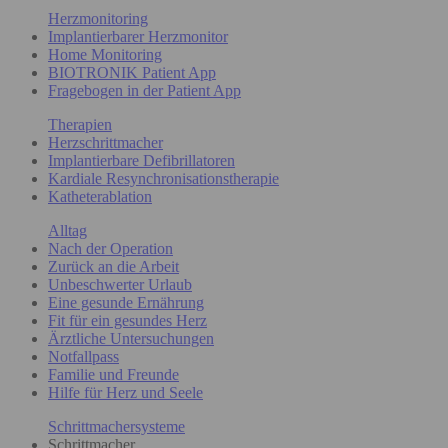
Herzmonitoring
Implantierbarer Herzmonitor
Home Monitoring
BIOTRONIK Patient App
Fragebogen in der Patient App
Therapien
Herzschrittmacher
Implantierbare Defibrillatoren
Kardiale Resynchronisationstherapie
Katheterablation
Alltag
Nach der Operation
Zurück an die Arbeit
Unbeschwerter Urlaub
Eine gesunde Ernährung
Fit für ein gesundes Herz
Ärztliche Untersuchungen
Notfallpass
Familie und Freunde
Hilfe für Herz und Seele
Schrittmachersysteme
Schrittmacher