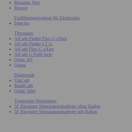
Renamic Neo
Reocor
Einführungssysteme für Elektroden
Selectra
Therapien
AlCath Flutter Flux G eXtra
AlCath Flutter LT G
AlCath Flux G eXtra
AlCath G FullCircle
Qubic RF
Qiona
Diagnostik
ViaCath
MultiCath
Qubic Stim
Temporäre Stimulation
5F Bipolarer Stimulationskatheter ohne Ballon
5F Bipolarer Stimulationskatheter mit Ballon