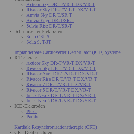
Acticor Sky DR-T/VR-T DX/VR-T
Rivacor Sky DR-T/VR-T DX/VR-T
Amvia Sky DR-T/SR-T
Amvia Edge DR-T/SR-T
Solvia Rise DR-T/SR-T
Schrittmacher Elektroden
Solia CSP S
Solia S, T/JT
Implantierbare Cardioverter-Defibrillator (ICD) Systeme
ICD-Geräte
Acticor Sky DR-T/VR-T DX/VR-T
Rivacor Sky DR-T/VR-T DX/VR-T
Rivacor Aura DR-T/VR-T DX/VR-T
Rivacor Rise DR-T/VR-T DX/VR-T
Rivacor 7 DR-T/VR-T DX/VR-T
Rivacor 5 DR-T/VR-T DX/VR-T
Intica Neo 7 DR-T/VR-T DX/VR-T
Intica Neo 5 DR-T/VR-T DX/VR-T
ICD-Elektroden
Plexa
Pamira
Kardiale Resynchronisationstherapie (CRT)
CRT-Defibrillatoren