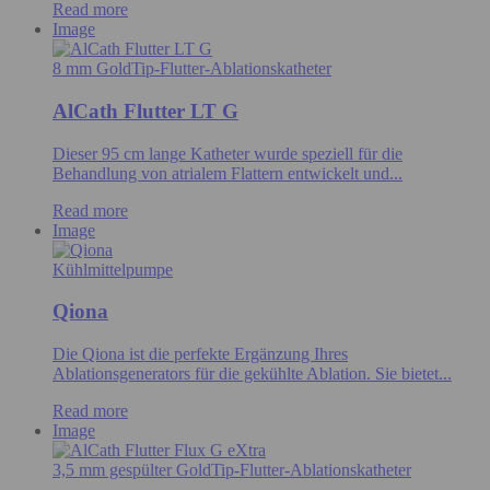
Read more
Image
8 mm GoldTip-Flutter-Ablationskatheter
AlCath Flutter LT G
Dieser 95 cm lange Katheter wurde speziell für die
Behandlung von atrialem Flattern entwickelt und...
Read more
Image
Kühlmittelpumpe
Qiona
Die Qiona ist die perfekte Ergänzung Ihres
Ablationsgenerators für die gekühlte Ablation. Sie bietet...
Read more
Image
3,5 mm gespülter GoldTip-Flutter-Ablationskatheter