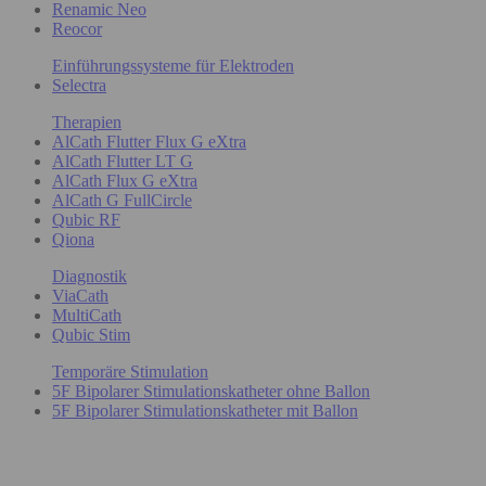
Renamic Neo
Reocor
Einführungssysteme für Elektroden
Selectra
Therapien
AlCath Flutter Flux G eXtra
AlCath Flutter LT G
AlCath Flux G eXtra
AlCath G FullCircle
Qubic RF
Qiona
Diagnostik
ViaCath
MultiCath
Qubic Stim
Temporäre Stimulation
5F Bipolarer Stimulationskatheter ohne Ballon
5F Bipolarer Stimulationskatheter mit Ballon