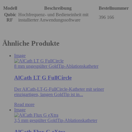
Modell
Beschreibung
Bestellnummer
Qubic
Hochfrequenz- und Bedieneinheit mit
396 166
RF
installierter Anwendungssoftware
Ähnliche Produkte
Image
8 mm ungespülter GoldTip-Ablationskatheter
AlCath LT G FullCircle
Der AlCath-LT-G-FullCircle-Katheter mit seiner
einzigartigen, langen GoldTip ist in...
Read more
Image
3,5 mm gespülter GoldTip-Ablationskatheter
AlCath Flux G eXtra