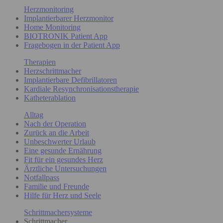
Herzmonitoring
Implantierbarer Herzmonitor
Home Monitoring
BIOTRONIK Patient App
Fragebogen in der Patient App
Therapien
Herzschrittmacher
Implantierbare Defibrillatoren
Kardiale Resynchronisationstherapie
Katheterablation
Alltag
Nach der Operation
Zurück an die Arbeit
Unbeschwerter Urlaub
Eine gesunde Ernährung
Fit für ein gesundes Herz
Ärztliche Untersuchungen
Notfallpass
Familie und Freunde
Hilfe für Herz und Seele
Schrittmachersysteme
Schrittmacher