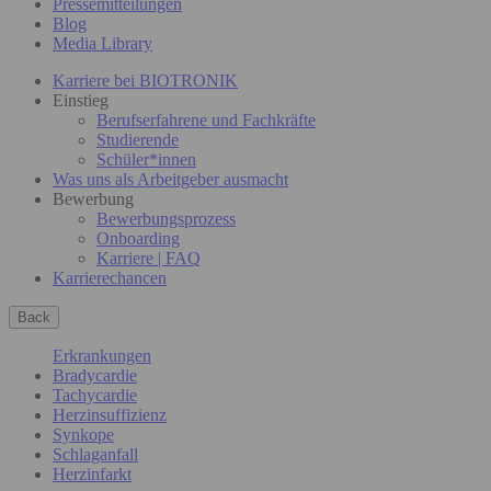
Pressemitteilungen
Blog
Media Library
Karriere bei BIOTRONIK
Einstieg
Berufserfahrene und Fachkräfte
Studierende
Schüler*innen
Was uns als Arbeitgeber ausmacht
Bewerbung
Bewerbungsprozess
Onboarding
Karriere | FAQ
Karrierechancen
Back
Erkrankungen
Bradycardie
Tachycardie
Herzinsuffizienz
Synkope
Schlaganfall
Herzinfarkt