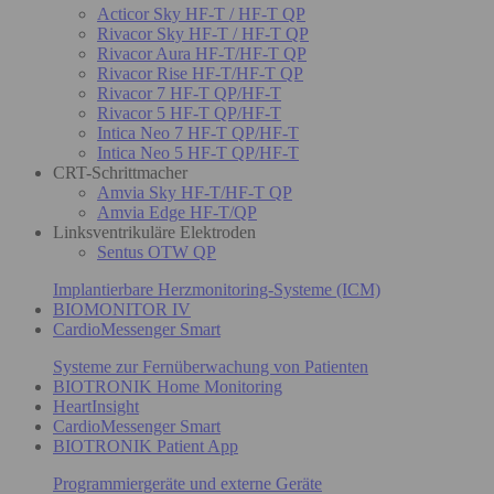
Acticor Sky HF-T / HF-T QP
Rivacor Sky HF-T / HF-T QP
Rivacor Aura HF-T/HF-T QP
Rivacor Rise HF-T/HF-T QP
Rivacor 7 HF-T QP/HF-T
Rivacor 5 HF-T QP/HF-T
Intica Neo 7 HF-T QP/HF-T
Intica Neo 5 HF-T QP/HF-T
CRT-Schrittmacher
Amvia Sky HF-T/HF-T QP
Amvia Edge HF-T/QP
Linksventrikuläre Elektroden
Sentus OTW QP
Implantierbare Herzmonitoring-Systeme (ICM)
BIOMONITOR IV
CardioMessenger Smart
Systeme zur Fernüberwachung von Patienten
BIOTRONIK Home Monitoring
HeartInsight
CardioMessenger Smart
BIOTRONIK Patient App
Programmiergeräte und externe Geräte