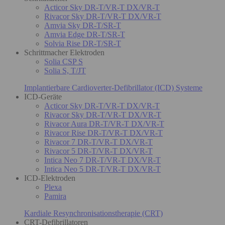
Acticor Sky DR-T/VR-T DX/VR-T
Rivacor Sky DR-T/VR-T DX/VR-T
Amvia Sky DR-T/SR-T
Amvia Edge DR-T/SR-T
Solvia Rise DR-T/SR-T
Schrittmacher Elektroden
Solia CSP S
Solia S, T/JT
Implantierbare Cardioverter-Defibrillator (ICD) Systeme
ICD-Geräte
Acticor Sky DR-T/VR-T DX/VR-T
Rivacor Sky DR-T/VR-T DX/VR-T
Rivacor Aura DR-T/VR-T DX/VR-T
Rivacor Rise DR-T/VR-T DX/VR-T
Rivacor 7 DR-T/VR-T DX/VR-T
Rivacor 5 DR-T/VR-T DX/VR-T
Intica Neo 7 DR-T/VR-T DX/VR-T
Intica Neo 5 DR-T/VR-T DX/VR-T
ICD-Elektroden
Plexa
Pamira
Kardiale Resynchronisationstherapie (CRT)
CRT-Defibrillatoren