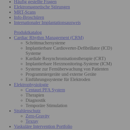
Häufig gestellte Fragen
Elektromagnetische Störungen
MRT-Scans
Info-Broschüren
Internationaler Implantationsausweis
Produktkatalog
Cardiac Rhythm Management (CRM)
Schrittmachersysteme
Implantierbare Cardioverter-Defibrillator (ICD)
Systeme
Kardiale Resynchronisationstherapie (CRT)
Implantierbare Herzmonitoring-Systeme (ICM)
Systeme zur Fernüberwachung von Patienten
Programmiergeräte und externe Geräte
Einführungssysteme für Elektroden
Elektrophysiologie
Centauri PFA System
Therapien
Diagnostik
Temporäre Stimulation
Strahlenschutz
Zero-Gravity
Texray
Vaskuläre Intervention Portfolio