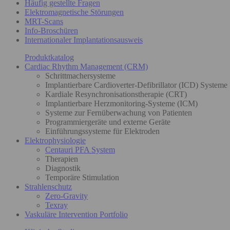
Häufig gestellte Fragen
Elektromagnetische Störungen
MRT-Scans
Info-Broschüren
Internationaler Implantationsausweis
Produktkatalog
Cardiac Rhythm Management (CRM)
Schrittmachersysteme
Implantierbare Cardioverter-Defibrillator (ICD) Systeme
Kardiale Resynchronisationstherapie (CRT)
Implantierbare Herzmonitoring-Systeme (ICM)
Systeme zur Fernüberwachung von Patienten
Programmiergeräte und externe Geräte
Einführungssysteme für Elektroden
Elektrophysiologie
Centauri PFA System
Therapien
Diagnostik
Temporäre Stimulation
Strahlenschutz
Zero-Gravity
Texray
Vaskuläre Intervention Portfolio