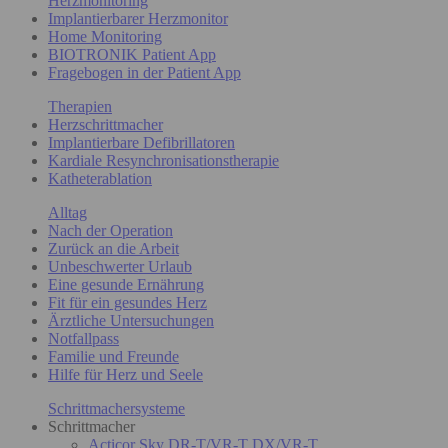
Herzmonitoring
Implantierbarer Herzmonitor
Home Monitoring
BIOTRONIK Patient App
Fragebogen in der Patient App
Therapien
Herzschrittmacher
Implantierbare Defibrillatoren
Kardiale Resynchronisationstherapie
Katheterablation
Alltag
Nach der Operation
Zurück an die Arbeit
Unbeschwerter Urlaub
Eine gesunde Ernährung
Fit für ein gesundes Herz
Ärztliche Untersuchungen
Notfallpass
Familie und Freunde
Hilfe für Herz und Seele
Schrittmachersysteme
Schrittmacher
Acticor Sky DR-T/VR-T DX/VR-T